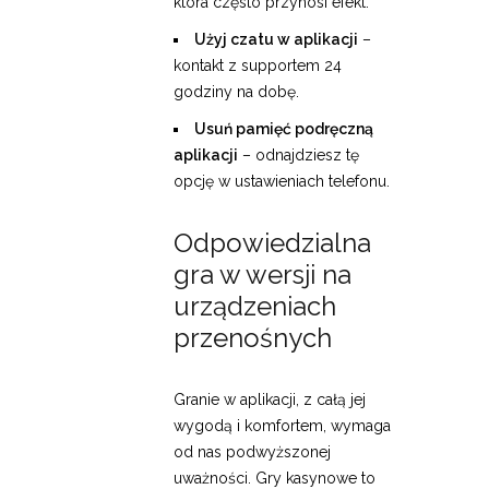
która często przynosi efekt.
Użyj czatu w aplikacji
–
kontakt z supportem 24
godziny na dobę.
Usuń pamięć podręczną
aplikacji
– odnajdziesz tę
opcję w ustawieniach telefonu.
Odpowiedzialna
gra w wersji na
urządzeniach
przenośnych
Granie w aplikacji, z całą jej
wygodą i komfortem, wymaga
od nas podwyższonej
uważności. Gry kasynowe to