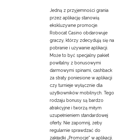
Jedną z przyjemności grania
przez aplikację stanowią
ekskluzywne promocje.
Robocat Casino obdarowuje
graczy, którzy zdecydują się na
pobranie i używanie aplikacji.
Może to być specjalny pakiet
powitalny z bonusowymi
darmowymi spinami, cashback
za straty poniesione w aplikacji
czy turnieje wyłącznie dla
użytkowników mobilnych. Tego
rodzaju bonusy są bardzo
atrakcyjne i tworzą miłym
uzupełnieniem standardowej
oferty. Nie zapomnij, żeby
regularnie sprawdzać do
zakładki „Promocje” w aplikacji.