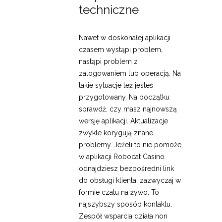
techniczne
Nawet w doskonałej aplikacji
czasem wystąpi problem,
nastąpi problem z
zalogowaniem lub operacją. Na
takie sytuacje też jesteś
przygotowany. Na początku
sprawdź, czy masz najnowszą
wersję aplikacji. Aktualizacje
zwykle korygują znane
problemy. Jeżeli to nie pomoże,
w aplikacji Robocat Casino
odnajdziesz bezpośredni link
do obsługi klienta, zazwyczaj w
formie czatu na żywo. To
najszybszy sposób kontaktu.
Zespół wsparcia działa non