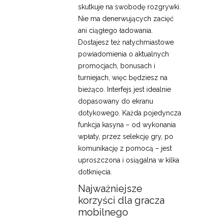
skutkuje na swobodę rozgrywki.
Nie ma denerwujących zacięć
ani ciągłego ładowania.
Dostajesz też natychmiastowe
powiadomienia o aktualnych
promocjach, bonusach i
turniejach, więc będziesz na
bieżąco. Interfejs jest idealnie
dopasowany do ekranu
dotykowego. Każda pojedyncza
funkcja kasyna – od wykonania
wpłaty, przez selekcję gry, po
komunikację z pomocą – jest
uproszczona i osiągalna w kilka
dotknięcia.
Najważniejsze
korzyści dla gracza
mobilnego