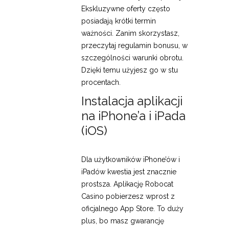
Ekskluzywne oferty często
posiadają krótki termin
ważności. Zanim skorzystasz,
przeczytaj regulamin bonusu, w
szczególności warunki obrotu.
Dzięki temu użyjesz go w stu
procentach.
Instalacja aplikacji
na iPhone’a i iPada
(iOS)
Dla użytkowników iPhone’ów i
iPadów kwestia jest znacznie
prostsza. Aplikację Robocat
Casino pobierzesz wprost z
oficjalnego App Store. To duży
plus, bo masz gwarancję