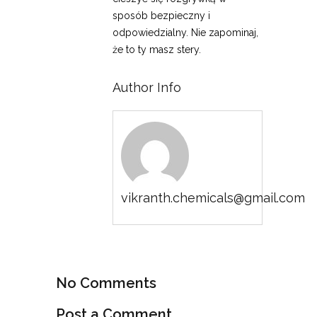
sposób bezpieczny i
odpowiedzialny. Nie zapominaj,
że to ty masz stery.
Author Info
vikranth.chemicals@gmail.com
No Comments
Post a Comment