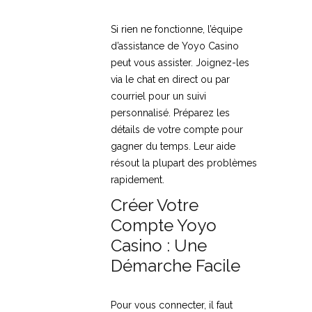
Si rien ne fonctionne, l’équipe
d’assistance de Yoyo Casino
peut vous assister. Joignez-les
via le chat en direct ou par
courriel pour un suivi
personnalisé. Préparez les
détails de votre compte pour
gagner du temps. Leur aide
résout la plupart des problèmes
rapidement.
Créer Votre
Compte Yoyo
Casino : Une
Démarche Facile
Pour vous connecter, il faut