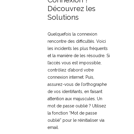
Découvrez les
Solutions
Quelquefois la connexion
rencontre des difficultés. Voici
les incidents les plus fréquents
et la manière de les résoudre. Si
l’accès vous est impossible,
contrôlez d’abord votre
connexion internet. Puis,
assurez-vous de l’orthographe
de vos identifiants, en faisant
attention aux majuscules. Un
mot de passe oublié ? Utilisez
la fonction “Mot de passe
oublié” pour le réinitialiser via
email.