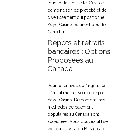
touche de familiarité. C’est ce
combinaison de praticité et de
divertissement qui positionne
Yoyo Casino pertinent pour les
Canadiens.
Dépôts et retraits
bancaires : Options
Proposées au
Canada
Pour jouer avec de l’argent réel,
il faut alimenter votre compte
Yoyo Casino. De nombreuses
méthodes de paiement
populaires au Canada sont
acceptées. Vous pouvez utiliser
vos cartes Visa ou Mastercard,