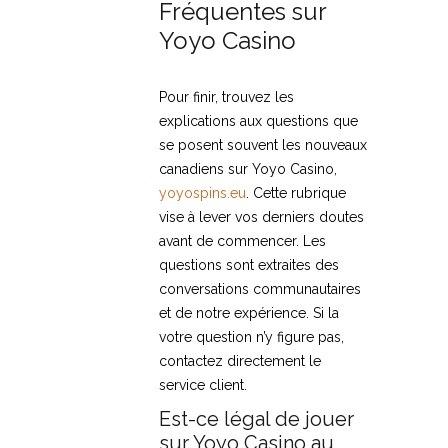
Fréquentes sur
Yoyo Casino
Pour finir, trouvez les
explications aux questions que
se posent souvent les nouveaux
canadiens sur Yoyo Casino,
yoyospins.eu
. Cette rubrique
vise à lever vos derniers doutes
avant de commencer. Les
questions sont extraites des
conversations communautaires
et de notre expérience. Si la
votre question n’y figure pas,
contactez directement le
service client.
Est-ce légal de jouer
sur Yoyo Casino au