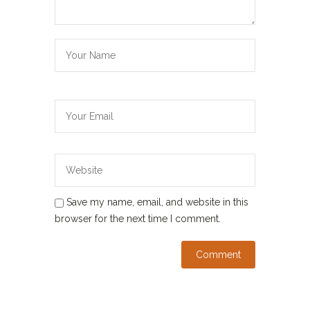
Save my name, email, and website in this
browser for the next time I comment.