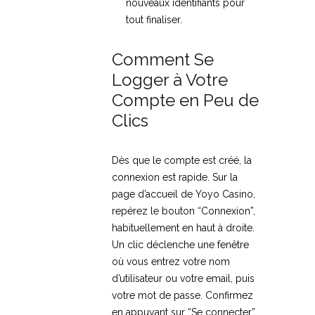
nouveaux identifiants pour
tout finaliser.
Comment Se
Logger à Votre
Compte en Peu de
Clics
Dès que le compte est créé, la
connexion est rapide. Sur la
page d’accueil de Yoyo Casino,
repérez le bouton “Connexion”,
habituellement en haut à droite.
Un clic déclenche une fenêtre
où vous entrez votre nom
d’utilisateur ou votre email, puis
votre mot de passe. Confirmez
en appuyant sur “Se connecter”.