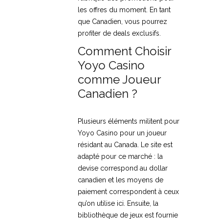
les offres du moment. En tant
que Canadien, vous pourrez
profiter de deals exclusifs.
Comment Choisir
Yoyo Casino
comme Joueur
Canadien ?
Plusieurs éléments militent pour
Yoyo Casino pour un joueur
résidant au Canada. Le site est
adapté pour ce marché : la
devise correspond au dollar
canadien et les moyens de
paiement correspondent à ceux
qu’on utilise ici. Ensuite, la
bibliothèque de jeux est fournie