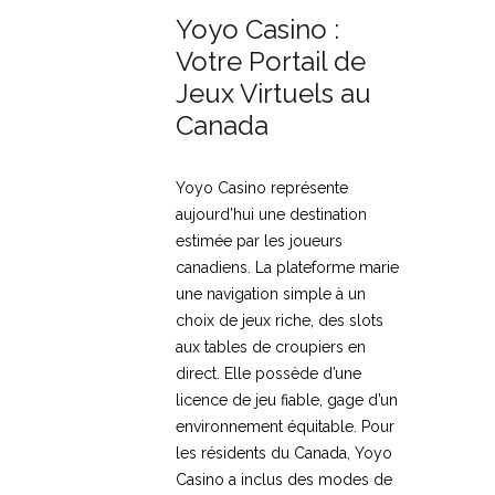
Yoyo Casino :
Votre Portail de
Jeux Virtuels au
Canada
Yoyo Casino représente
aujourd’hui une destination
estimée par les joueurs
canadiens. La plateforme marie
une navigation simple à un
choix de jeux riche, des slots
aux tables de croupiers en
direct. Elle possède d’une
licence de jeu fiable, gage d’un
environnement équitable. Pour
les résidents du Canada, Yoyo
Casino a inclus des modes de