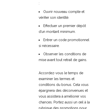
:
Ouvrir nouveau compte et
vérifier son identité.
Effectuer un premier dépôt
d’un montant minimum.
Entrer un code promotionnel
si nécessaire.
Observer les conditions de
mise avant tout retrait de gains.
Accordez-vous le temps de
examiner les termes et
conditions du bonus. Cela vous
épargnera des déconvenues et
vous assistera à améliorer vos
chances. Portez aussi un œil à la
rubrique des promotions pour