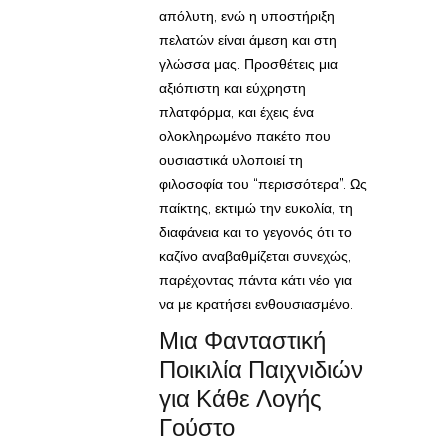
απόλυτη, ενώ η υποστήριξη
πελατών είναι άμεση και στη
γλώσσα μας. Προσθέτεις μια
αξιόπιστη και εύχρηστη
πλατφόρμα, και έχεις ένα
ολοκληρωμένο πακέτο που
ουσιαστικά υλοποιεί τη
φιλοσοφία του “περισσότερα”. Ως
παίκτης, εκτιμώ την ευκολία, τη
διαφάνεια και το γεγονός ότι το
καζίνο αναβαθμίζεται συνεχώς,
παρέχοντας πάντα κάτι νέο για
να με κρατήσει ενθουσιασμένο.
Μια Φανταστική
Ποικιλία Παιχνιδιών
για Κάθε Λογής
Γούστο