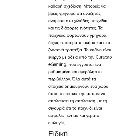
καθαρή σχεδίαση. Μπορείς να
βρεις γρήγορα ότι αναζητάς
ανάμεσα στα χιλιάδες παιχνίδια
και τις διάφορες ενότητες. Τα
παιχνίδια φορτώνουν γρήγορα,
δίχως σπασίματα, ακόμα και στα
ζωντανά τραπέζια. Το καζίνο είναι
ενεργό με άδεια από την Curacao
eGaming, που εγγυάται ένα
ρυθμισμένο και αμερόληπτο
περιβάλλον. Όλα αυτά τα
στοιχεία δημιουργούν ένα χώρο
όπου ο επισκέπτης μπορεί να
απολαύσει τη απόλαυση, με τη
σιγουριά ότι το παιχνίδι είναι
ασφαλές, έντιμο και γεμάτο
επιλογές.
Ειδική