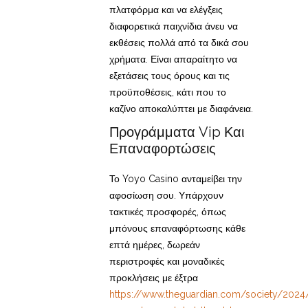
πλατφόρμα και να ελέγξεις
διαφορετικά παιχνίδια άνευ να
εκθέσεις πολλά από τα δικά σου
χρήματα. Είναι απαραίτητο να
εξετάσεις τους όρους και τις
προϋποθέσεις, κάτι που το
καζίνο αποκαλύπτει με διαφάνεια.
Προγράμματα Vip Και
Επαναφορτώσεις
Το Yoyo Casino ανταμείβει την
αφοσίωση σου. Υπάρχουν
τακτικές προσφορές, όπως
μπόνους επαναφόρτωσης κάθε
επτά ημέρες, δωρεάν
περιστροφές και μοναδικές
προκλήσεις με έξτρα
https://www.theguardian.com/society/202