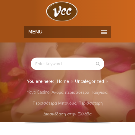
MENU
You are here:
Home
Uncategorized
Yoyo Casino: Ακόμα περισσότερα Παιχνίδια,
Περισσότερα Μπόνους, Περισσότερη
Διασκέδαση στην Ελλάδα