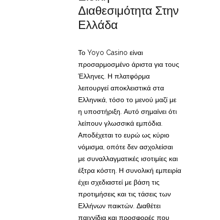
Διαθεσιμότητα Στην
Ελλάδα
Το Yoyo Casino είναι
προσαρμοσμένο άριστα για τους
Έλληνες. Η πλατφόρμα
λειτουργεί αποκλειστικά στα
Ελληνικά, τόσο το μενού μαζί με
η υποστήριξη. Αυτό σημαίνει ότι
λείπουν γλωσσικά εμπόδια.
Αποδέχεται το ευρώ ως κύριο
νόμισμα, οπότε δεν ασχολείσαι
με συναλλαγματικές ισοτιμίες και
έξτρα κόστη. Η συνολική εμπειρία
έχει σχεδιαστεί με βάση τις
προτιμήσεις και τις τάσεις των
Ελλήνων παικτών. Διαθέτει
παιχνίδια και προσφορές που