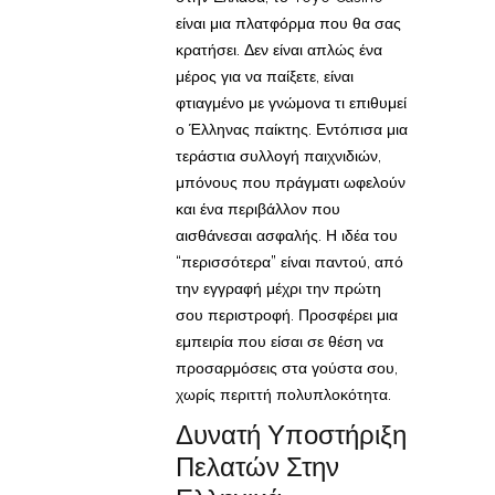
είναι μια πλατφόρμα που θα σας
κρατήσει. Δεν είναι απλώς ένα
μέρος για να παίξετε, είναι
φτιαγμένο με γνώμονα τι επιθυμεί
ο Έλληνας παίκτης. Εντόπισα μια
τεράστια συλλογή παιχνιδιών,
μπόνους που πράγματι ωφελούν
και ένα περιβάλλον που
αισθάνεσαι ασφαλής. Η ιδέα του
“περισσότερα” είναι παντού, από
την εγγραφή μέχρι την πρώτη
σου περιστροφή. Προσφέρει μια
εμπειρία που είσαι σε θέση να
προσαρμόσεις στα γούστα σου,
χωρίς περιττή πολυπλοκότητα.
Δυνατή Υποστήριξη
Πελατών Στην