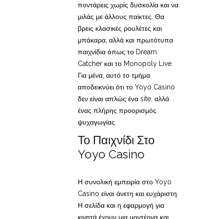
ποντάρεις χωρίς δυσκολία και να
μιλάς με άλλους παίκτες. Θα
βρεις κλασικές ρουλέτες και
μπάκαρα, αλλά και πρωτότυπα
παιχνίδια όπως το Dream
Catcher και το Monopoly Live.
Για μένα, αυτό το τμήμα
αποδεικνύει ότι το Yoyo Casino
δεν είναι απλώς ένα site, αλλά
ένας πλήρης προορισμός
ψυχαγωγίας.
Το Παιχνίδι Στο
Yoyo Casino
Η συνολική εμπειρία στο Yoyo
Casino είναι άνετη και ευχάριστη.
Η σελίδα και η εφαρμογή για
κινητά έχουν μια μοντέρνα και