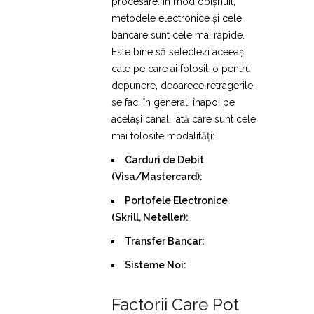
procesare. În mod obișnuit,
metodele electronice și cele
bancare sunt cele mai rapide.
Este bine să selectezi aceeași
cale pe care ai folosit-o pentru
depunere, deoarece retragerile
se fac, în general, înapoi pe
același canal. Iată care sunt cele
mai folosite modalități:
Carduri de Debit
(Visa/Mastercard):
Portofele Electronice
(Skrill, Neteller):
Transfer Bancar:
Sisteme Noi:
Factorii Care Pot