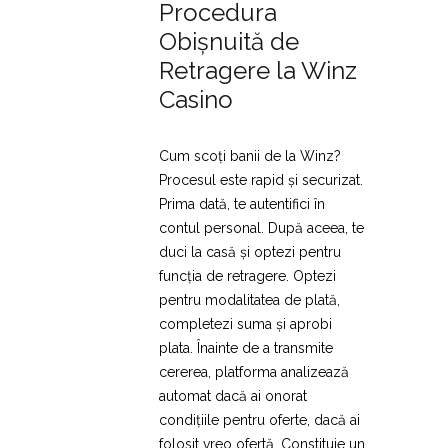
Procedura
Obișnuită de
Retragere la Winz
Casino
Cum scoți banii de la Winz?
Procesul este rapid și securizat.
Prima dată, te autentifici în
contul personal. După aceea, te
duci la casă și optezi pentru
funcția de retragere. Optezi
pentru modalitatea de plată,
completezi suma și aprobi
plata. Înainte de a transmite
cererea, platforma analizează
automat dacă ai onorat
condițiile pentru oferte, dacă ai
folosit vreo ofertă. Constituie un