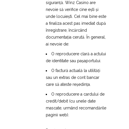
siguranță. Winz Casino are
nevoie să verifice cine ești și
unde locuiești. Cel mai bine este
a finaliza acest pas imediat după
înregistrare, încărcând
documentația cerută. În general,
ai nevoie de:
O reproducere clară a actului
de identitate sau pașaportului.
O factură actuală la utilități
sau un extras de cont bancar
care să ateste reședința.
O reproducere a cardului de
credit/debit (cu unele date
mascate, urmând recomandările
paginii web).