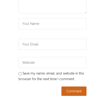
Save my name, email, and website in this
browser for the next time I comment.