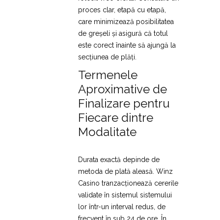
proces clar, etapă cu etapă,
care minimizează posibilitatea
de greșeli și asigură că totul
este corect înainte să ajungă la
secțiunea de plăți.
Termenele
Aproximative de
Finalizare pentru
Fiecare dintre
Modalitate
Durata exactă depinde de
metoda de plată aleasă. Winz
Casino tranzacționează cererile
validate în sistemul sistemului
lor într-un interval redus, de
frecvent în sub 24 de ore. În