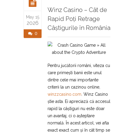
Winz Casino – Cât de
May 15
Rapid Poți Retrage
2026
Câștigurile în România
0
Pentru jucătorii români, viteza cu
care primești banii este unul
dintre cele mai importante
criterii la un cazinou online,
winzzcasino.com
. Winz Casino
știe asta. Ei apreciază că accesul
rapid la câștiguri nu este doar
un avantaj, ci o așteptare
normală. În acest articol, vei afla
exact exact cum și în cât timp se