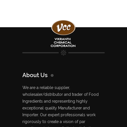
About Us
We are a reliable supplier,
wholesaler/distributor and trader of Food
Ingredients and representing highly
exceptional quality Manufacturer and
Importer. Our expert professionals work
rigorously to create a vision of par