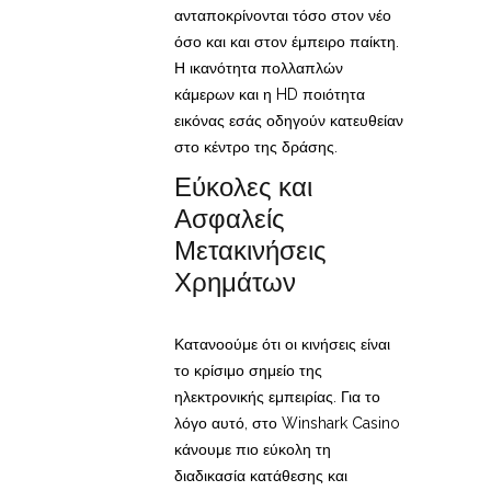
ανταποκρίνονται τόσο στον νέο
όσο και και στον έμπειρο παίκτη.
Η ικανότητα πολλαπλών
κάμερων και η HD ποιότητα
εικόνας εσάς οδηγούν κατευθείαν
στο κέντρο της δράσης.
Εύκολες και
Ασφαλείς
Μετακινήσεις
Χρημάτων
Κατανοούμε ότι οι κινήσεις είναι
το κρίσιμο σημείο της
ηλεκτρονικής εμπειρίας. Για το
λόγο αυτό, στο Winshark Casino
κάνουμε πιο εύκολη τη
διαδικασία κατάθεσης και