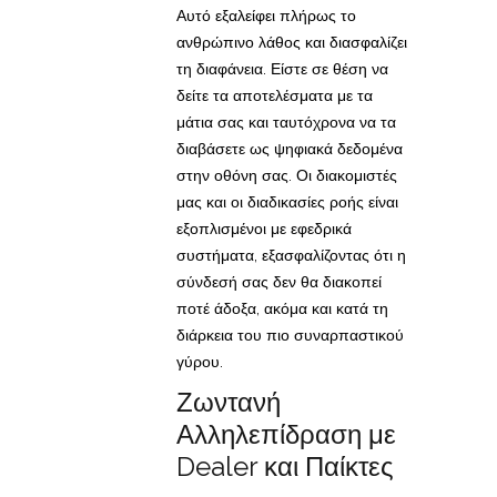
Αυτό εξαλείφει πλήρως το
ανθρώπινο λάθος και διασφαλίζει
τη διαφάνεια. Είστε σε θέση να
δείτε τα αποτελέσματα με τα
μάτια σας και ταυτόχρονα να τα
διαβάσετε ως ψηφιακά δεδομένα
στην οθόνη σας. Οι διακομιστές
μας και οι διαδικασίες ροής είναι
εξοπλισμένοι με εφεδρικά
συστήματα, εξασφαλίζοντας ότι η
σύνδεσή σας δεν θα διακοπεί
ποτέ άδοξα, ακόμα και κατά τη
διάρκεια του πιο συναρπαστικού
γύρου.
Ζωντανή
Αλληλεπίδραση με
Dealer και Παίκτες