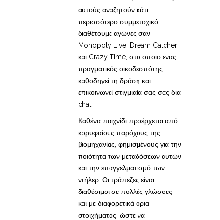
αυτούς αναζητούν κάτι
περισσότερο συμμετοχικό,
διαθέτουμε αγώνες σαν
Monopoly Live, Dream Catcher
και Crazy Time, στο οποίο ένας
πραγματικός οικοδεσπότης
καθοδηγεί τη δράση και
επικοινωνεί στιγμιαία σας σας δια
chat.
Καθένα παιχνίδι προέρχεται από
κορυφαίους παρόχους της
βιομηχανίας, φημισμένους για την
ποιότητα των μεταδόσεων αυτών
και την επαγγελματισμό των
ντήλερ. Οι τράπεζες είναι
διαθέσιμοι σε πολλές γλώσσες
και με διαφορετικά όρια
στοιχήματος, ώστε να