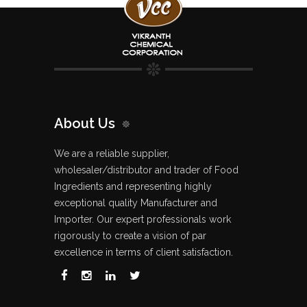
About Us
We are a reliable supplier,
wholesaler/distributor and trader of Food
Ingredients and representing highly
exceptional quality Manufacturer and
Importer. Our expert professionals work
rigorously to create a vision of par
excellence in terms of client satisfaction.