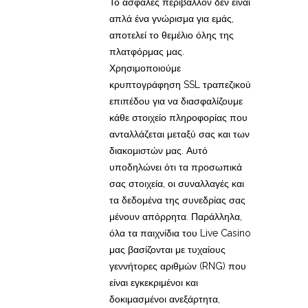
Το ασφαλές περιβάλλον δεν είναι
απλά ένα γνώρισμα για εμάς,
αποτελεί το θεμέλιο όλης της
πλατφόρμας μας.
Χρησιμοποιούμε
κρυπτογράφηση SSL τραπεζικού
επιπέδου για να διασφαλίζουμε
κάθε στοιχείο πληροφορίας που
ανταλλάζεται μεταξύ σας και των
διακομιστών μας. Αυτό
υποδηλώνει ότι τα προσωπικά
σας στοιχεία, οι συναλλαγές και
τα δεδομένα της συνεδρίας σας
μένουν απόρρητα. Παράλληλα,
όλα τα παιχνίδια του Live Casino
μας βασίζονται με τυχαίους
γεννήτορες αριθμών (RNG) που
είναι εγκεκριμένοι και
δοκιμασμένοι ανεξάρτητα,