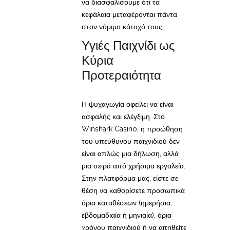
να διασφαλίσουμε ότι τα
κεφάλαια μεταφέρονται πάντα
στον νόμιμο κάτοχό τους.
Υγιές Παιχνίδι ως
Κύρια
Προτεραιότητα
Η ψυχαγωγία οφείλει να είναι
ασφαλής και ελέγξιμη. Στο
Winshark Casino, η προώθηση
του υπεύθυνου παιχνιδιού δεν
είναι απλώς μια δήλωση, αλλά
μια σειρά από χρήσιμα εργαλεία.
Στην πλατφόρμα μας, είστε σε
θέση να καθορίσετε προσωπικά
όρια καταθέσεων (ημερήσια,
εβδομαδιαία ή μηνιαία), όρια
χρόνου παιχνιδιού ή να αιτηθείτε