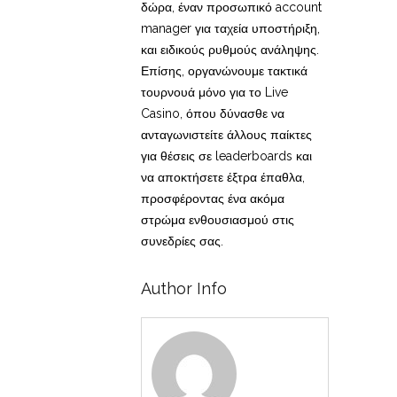
δώρα, έναν προσωπικό account
manager για ταχεία υποστήριξη,
και ειδικούς ρυθμούς ανάληψης.
Επίσης, οργανώνουμε τακτικά
τουρνουά μόνο για το Live
Casino, όπου δύνασθε να
ανταγωνιστείτε άλλους παίκτες
για θέσεις σε leaderboards και
να αποκτήσετε έξτρα έπαθλα,
προσφέροντας ένα ακόμα
στρώμα ενθουσιασμού στις
συνεδρίες σας.
Author Info