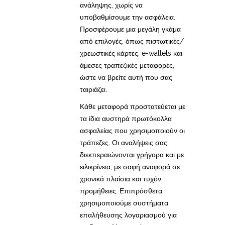
ανάληψης, χωρίς να
υποβαθμίσουμε την ασφάλεια.
Προσφέρουμε μια μεγάλη γκάμα
από επιλογές, όπως πιστωτικές/
χρεωστικές κάρτες, e-wallets και
άμεσες τραπεζικές μεταφορές,
ώστε να βρείτε αυτή που σας
ταιριάζει.
Κάθε μεταφορά προστατεύεται με
τα ίδια αυστηρά πρωτόκολλα
ασφαλείας που χρησιμοποιούν οι
τράπεζες. Οι αναλήψεις σας
διεκπεραιώνονται γρήγορα και με
ειλικρίνεια, με σαφή αναφορά σε
χρονικά πλαίσια και τυχόν
προμήθειες. Επιπρόσθετα,
χρησιμοποιούμε συστήματα
επαλήθευσης λογαριασμού για