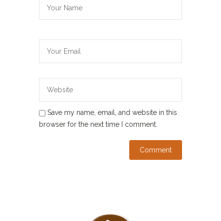
Save my name, email, and website in this
browser for the next time I comment.