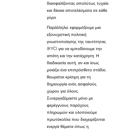
διασφαλίζοντας απολύτως τυχαία
και δίκαια αποτελέσματα σε κάθε
γύρο.
Παράλληλα, εφαρμόζουμε μια
εξονυχιστική πολιτική
γνωστοποίησης της ταυτότητας
(KYC) για να εμποδίσουμε την
απάτη και την κατάχρηση. Η
διαδικασία αυτή, αν και ίσως
μοιάζει ένα επιπρόσθετο στάδιο,
θεωρείται κρίσιμη για τη
δημιουργία ενός ασφαλούς
χώρου για όλους.
Συνεργαζόμαστε μόνο με
φερέγγυους παρόχους
πληρωμών και υλοποιούμε
πρωτόκολλα που διαχειρίζονται
ενεργά θέματα όπως η