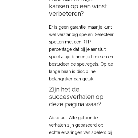
kansen op een winst
verbeteren?
Er is geen garantie, maar je kunt
wel verstandig spelen. Selecteer
spellen met een RTP-
percentage dat bij je aansluit,
speel altijd binnen je limieten en
bestudeer de spelregels. Op de
lange baan is discipline
belangrijker dan geluk.
Zijn het de
succesverhalen op
deze pagina waar?
Absoluut. Alle getoonde
verhalen zijn gebaseerd op
echte ervaringen van spelers bij