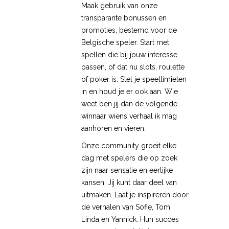
Maak gebruik van onze
transparante bonussen en
promoties, bestemd voor de
Belgische speler. Start met
spellen die bij jouw interesse
passen, of dat nu slots, roulette
of poker is. Stel je speellimieten
in en houd je er ook aan. Wie
weet ben jij dan de volgende
winnaar wiens verhaal ik mag
aanhoren en vieren.
Onze community groeit elke
dag met spelers die op zoek
zijn naar sensatie en eerlijke
kansen. Jij kunt daar deel van
uitmaken. Laat je inspireren door
de verhalen van Sofie, Tom,
Linda en Yannick. Hun succes