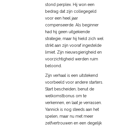
stond perplex. Hij won een
bedrag dat zijn collegegeld
voor een heel jaar
compenseerde. Als beginner
had hij geen uitgekiende
strategie, maar hij hield zich wel
strikt aan zijn vooraf ingestelde
limiet. Zijn nieuwsgierigheid en
voorzichtigheid werden ruim
beloond.
Zijn verhaal is een uitstekend
voorbeeld voor andere starters.
Start bescheiden, benut de
welkomstbonus om te
verkennen, en laat je verrassen.
Yannick is nog steeds aan het
spelen, maar nu met meer
zelfvertrouwen en een degelijk