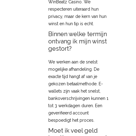
WinBeatz Casino. We
respecteren uiteraard hun
privacy, maar de kern van hun
winst en hun tip is echt.
Binnen welke termijn
ontvang ik mijn winst
gestort?
We werken aan de snelst
mogelijke afhandeling. De
exacte tijd hangt af van je
gekozen betaalmethode. E-
wallets zijn vaak het snelst,
bankoverschrijvingen kunnen 1
tot 3 werkdagen duren. Een
geverifieerd account
bespoedigt het proces.
Moet ik veel geld