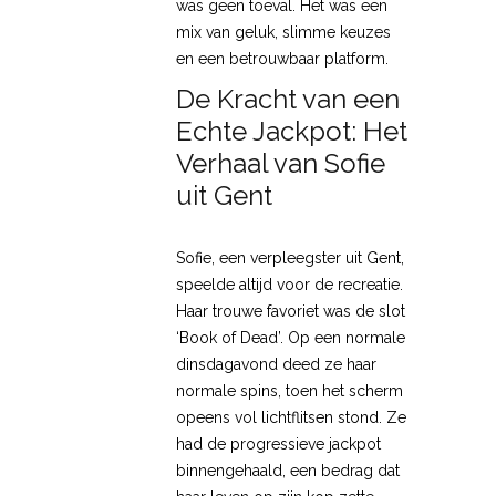
was geen toeval. Het was een
mix van geluk, slimme keuzes
en een betrouwbaar platform.
De Kracht van een
Echte Jackpot: Het
Verhaal van Sofie
uit Gent
Sofie, een verpleegster uit Gent,
speelde altijd voor de recreatie.
Haar trouwe favoriet was de slot
‘Book of Dead’. Op een normale
dinsdagavond deed ze haar
normale spins, toen het scherm
opeens vol lichtflitsen stond. Ze
had de progressieve jackpot
binnengehaald, een bedrag dat