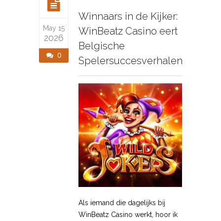
Winnaars in de Kijker:
May 15
WinBeatz Casino eert
2026
Belgische
0
Spelersuccesverhalen
Als iemand die dagelijks bij
WinBeatz Casino werkt, hoor ik