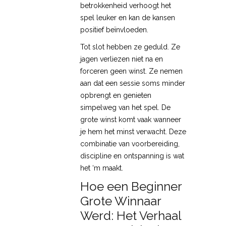
betrokkenheid verhoogt het
spel leuker en kan de kansen
positief beïnvloeden.
Tot slot hebben ze geduld. Ze
jagen verliezen niet na en
forceren geen winst. Ze nemen
aan dat een sessie soms minder
opbrengt en genieten
simpelweg van het spel. De
grote winst komt vaak wanneer
je hem het minst verwacht. Deze
combinatie van voorbereiding,
discipline en ontspanning is wat
het ‘m maakt.
Hoe een Beginner
Grote Winnaar
Werd: Het Verhaal