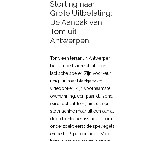
Storting naar
Grote Uitbetaling:
De Aanpak van
Tom uit
Antwerpen
Tom, een leraar uit Antwerpen,
bestempelt zichzelf als een
tactische speler. Zijn voorkeur
neigt uit naar blackjack en
videopoker. Zijn voornaamste
overwinning, een paar duizend
euro, behaalde hij niet uit een
slotmachine maar uit een aantal
doordachte beslissingen. Tom
onderzoekt eerst de spelregels
en de RTP-percentages. Voor