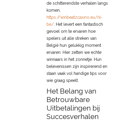
de schitterendste verhalen langs
komen,
https://winbeatzcasino.eu/nl-
be/
. Het levert een fantastisch
gevoel om te ervaren hoe
spelers uit alle streken van
België hun gelukkig moment
ervaren. Hier zetten we echte
winnaars in het zonnetje. Hun
belevenissen zijn inspirerend en
staan vaak vol handige tips voor
wie graag speelt.
Het Belang van
Betrouwbare
Uitbetalingen bij
Succesverhalen