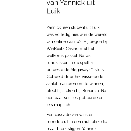
van Yannick uit
Luik
Yannick, een student uit Luik,
was volledig nieuw in de wereld
van online casino’s. Hij begon bij
WinBeatz Casino met het
welkomstpakket. Na wat
rondklikken in de spelhal
ontdekte de Megaways™ slots.
Geboeid door het wisselende
aantal manieren om te winnen,
bleef hij steken bij ‘Bonanza’. Na
een paar sessies gebeurde er
iets magisch.
Een cascade van winsten
mondde uit in een multiplier die
maar bleef stijgen. Yannick