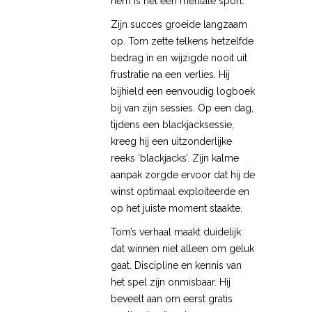
hem is het een mentale sport.
Zijn succes groeide langzaam
op. Tom zette telkens hetzelfde
bedrag in en wijzigde nooit uit
frustratie na een verlies. Hij
bijhield een eenvoudig logboek
bij van zijn sessies. Op een dag,
tijdens een blackjacksessie,
kreeg hij een uitzonderlijke
reeks ‘blackjacks’. Zijn kalme
aanpak zorgde ervoor dat hij de
winst optimaal exploiteerde en
op het juiste moment staakte.
Tom’s verhaal maakt duidelijk
dat winnen niet alleen om geluk
gaat. Discipline en kennis van
het spel zijn onmisbaar. Hij
beveelt aan om eerst gratis