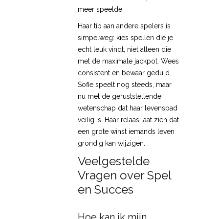
meer speelde.
Haar tip aan andere spelers is
simpelweg: kies spellen die je
echt leuk vindt, niet alleen die
met de maximale jackpot. Wees
consistent en bewaar geduld.
Sofie speelt nog steeds, maar
nu met de geruststellende
wetenschap dat haar levenspad
veilig is. Haar relaas laat zien dat
een grote winst iemands leven
grondig kan wijzigen.
Veelgestelde
Vragen over Spel
en Succes
Hoe kan ik mijn