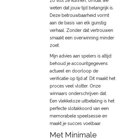
zo vlot ze kunnen, omdat we
weten dat jouw tijd belangrijk is.
Deze betrouwbaarheid vormt
aan de basis van elk gunstig
verhaal. Zonder dat vertrouwen
smaakt een overwinning minder
zoet.
Mijn advies aan spelers is altijd:
behoud je accountgegevens
actueel en doorloop de
verificatie op tijd af. Dit maakt het
proces veel vlotter. Onze
winnaars onderschrijven dat.
Een vlekkeloze uitbetaling is het
perfecte slotakkoord van een
memorabele speelsessie en
maakt je succes voelbaar.
Met Minimale