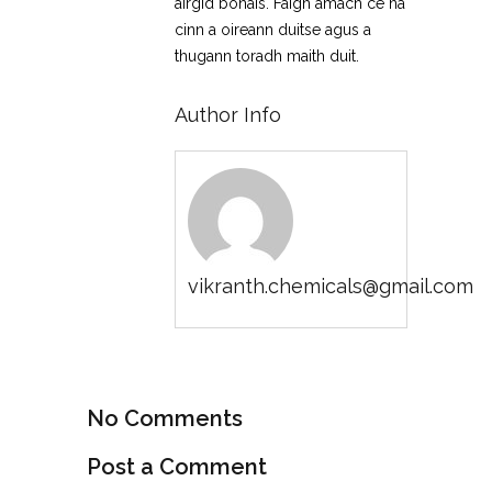
airgid bónais. Faigh amach cé na
cinn a oireann duitse agus a
thugann toradh maith duit.
Author Info
vikranth.chemicals@gmail.com
No Comments
Post a Comment