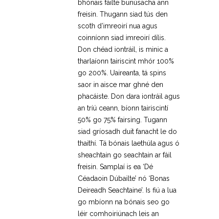
bhónais fáilte bunúsacha ann
freisin. Thugann siad tús den
scoth d’imreoirí nua agus
coinníonn siad imreoirí dílis.
Don chéad iontráil, is minic a
tharlaíonn tairiscint mhór 100%
go 200%. Uaireanta, tá spins
saor in aisce mar ghné den
phacáiste. Don dara iontráil agus
an tríú ceann, bíonn tairiscintí
50% go 75% fairsing. Tugann
siad gríosadh duit fanacht le do
thaithí. Tá bónais laethúla agus ó
sheachtain go seachtain ar fáil
freisin. Samplaí is ea ‘Dé
Céadaoin Dúbailte’ nó ‘Bonas
Deireadh Seachtaine’. Is fiú a lua
go mbíonn na bónais seo go
léir comhoiriúnach leis an