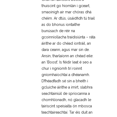
thuiscint go hiomlán i gceart,
smaoinigh air mar chóras dhá
chéim. Ar dtús, úsáidfidh tú triail
as do bhonus iontaithe
bunúsach de réir na
gcoinníollacha traidisiúnta – ráta
áirithe ar do chéad iontráil, an
dara ceann, agus mar sin de.
Ansin, tharlaíonn an chéad eile:
an ‘Boost’. Is féidir leat é seo a
chur i ngníomh trí roinnt
gníomhaíochtaí a dhéanamh.
D’fhéadfadh sé sin a bheith i
gcluiche áirithe a imirt, slabhra
seachtainiúil de spriocanna a
chomhlíonadh, nó glacadh le
tairiscint speisialta ón mbosca
teachtaireachtaí. Tar éis duit an