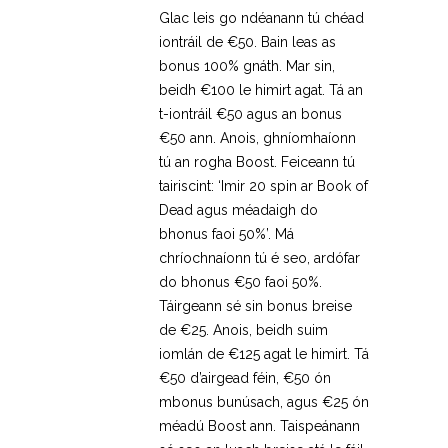
Glac leis go ndéanann tú chéad
iontráil de €50. Bain leas as
bonus 100% gnáth. Mar sin,
beidh €100 le himirt agat. Tá an
t-iontráil €50 agus an bonus
€50 ann. Anois, ghníomhaíonn
tú an rogha Boost. Feiceann tú
tairiscint: ‘Imir 20 spin ar Book of
Dead agus méadaigh do
bhonus faoi 50%’. Má
chríochnaíonn tú é seo, ardófar
do bhonus €50 faoi 50%.
Táirgeann sé sin bonus breise
de €25. Anois, beidh suim
iomlán de €125 agat le himirt. Tá
€50 d’airgead féin, €50 ón
mbonus bunúsach, agus €25 ón
méadú Boost ann. Taispeánann