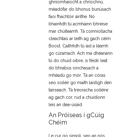
ghníomhaíocht a chríochnú,
méadófar do bhonus bunúsach
faoi fhachtóir áirithe. Nó
bhainfidh tú acmhainn bhreise
mar chúiteamh. Tá coinníollacha
cleachtais ar leith ag gach céim
Boost. Caithfidh tú iad a léamh
go cúramach. Ach má dhéanann
tú do chuid oibre, is féidir leat
do bhrabús ionchasach a
mhéadú go mór. Tá an córas
seo soiléir go maith laistigh den
tairseach. Tá treoracha soiléire
ag gach cor, rud a chuidíonn
leis an dea-úsáid.
An Próiseas i gCúig
Chéim
Le cur go simplí, seo an nós