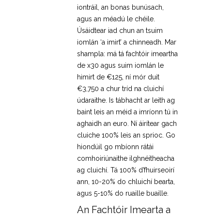
iontráil, an bonas bunúsach,
agus an méadú le chéile.
Úsáidtear iad chun an tsuim
iomlán ‘a imirt’ a chinneadh. Mar
shampla: má tá fachtóir imeartha
de x30 agus suim iomlán le
himirt de €125, ní mór duit
€3,750 a chur tríd na cluichí
údaraithe. Is tábhacht ar leith ag
baint leis an méid a imríonn tú in
aghaidh an euro. Ní áirítear gach
cluiche 100% leis an sprioc. Go
hiondúil go mbíonn rátái
comhoiriúnaithe ilghnéitheacha
ag cluichí. Tá 100% d’fhuirseoirí
ann, 10-20% do chluichí bearta,
agus 5-10% do ruaille buaille.
An Fachtóir Imearta a