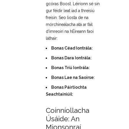
gcóras Boost. Léiríonn sé sin
gur féidir leat iad a threisiú
freisin. Seo liosta de na
mórchineálacha atá ar fáil
d’imreoirí na hÉireann faoi
láthair:
Bonas Céad Iontrála:
Bonas Dara Iontrála:
Bonas Tríú Iontrála:
Bonas Lae na Saoirse:
Bonas Páirtíochta
Seachtainiúil:
Coinníollacha
Úsáide: An
Mionsonraí