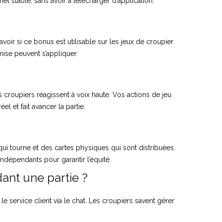
t stable, sans avoir à télécharger d’application.
ir si ce bonus est utilisable sur les jeux de croupier
mise peuvent s’appliquer.
es croupiers réagissent à voix haute. Vos actions de jeu
el et fait avancer la partie.
ui tourne et des cartes physiques qui sont distribuées
indépendants pour garantir l’équité.
ant une partie ?
 service client via le chat. Les croupiers savent gérer