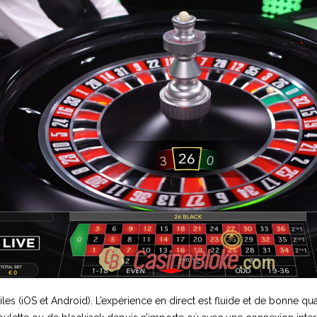
s (iOS et Android). L’expérience en direct est fluide et de bonne qual