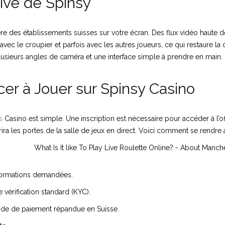
ive de Spinsy
re des établissements suisses sur votre écran. Des flux vidéo haute d
vec le croupier et parfois avec les autres joueurs, ce qui restaure la 
plusieurs angles de caméra et une interface simple à prendre en main
à Jouer sur Spinsy Casino
s
Casino est simple. Une inscription est nécessaire pour accéder à l
ira les portes de la salle de jeux en direct. Voici comment se rendre 
nformations demandées.
e vérification standard (KYC).
ode de paiement répandue en Suisse.