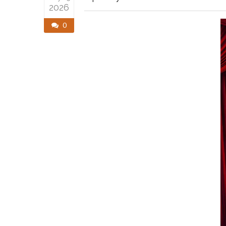
2026
0