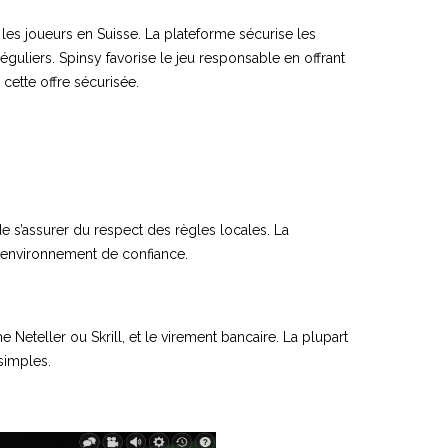
les joueurs en Suisse. La plateforme sécurise les
guliers. Spinsy favorise le jeu responsable en offrant
 cette offre sécurisée.
 de s’assurer du respect des règles locales. La
n environnement de confiance.
eteller ou Skrill, et le virement bancaire. La plupart
 simples.