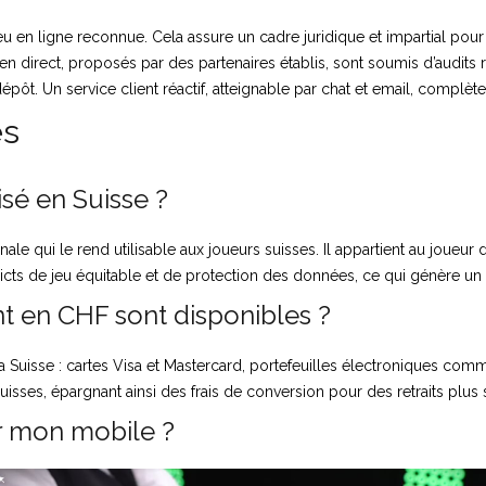
 en ligne reconnue. Cela assure un cadre juridique et impartial pour 
n direct, proposés par des partenaires établis, sont soumis d’audits ré
épôt. Un service client réactif, atteignable par chat et email, complète
es
isé en Suisse ?
nale qui le rend utilisable aux joueurs suisses. Il appartient au joueur
icts de jeu équitable et de protection des données, ce qui génère u
 en CHF sont disponibles ?
uisse : cartes Visa et Mastercard, portefeuilles électroniques comme N
suisses, épargnant ainsi des frais de conversion pour des retraits plus
ur mon mobile ?