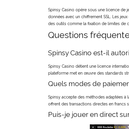
Spinsy Casino opère sous une licence de jeu
données avec un chiffrement SSL. Les jeux e
des outils comme la fixation de limites de d
Questions fréquent
Spinsy Casino est-il autor
Spinsy Casino détient une licence internatio
plateforme met en œuvre des standards str
Quels modes de paiement
Spinsy accepte des méthodes adaptées à la S
offrent des transactions directes en francs 
Puis-je jouer en direct s