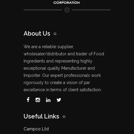
About Us
We are a reliable supplier,
wholesaler/distributor and trader of Food
Ingredients and representing highly
exceptional quality Manufacturer and
Importer. Our expert professionals work
rigorously to create a vision of par
excellence in terms of client satisfaction.
Useful Links
Campco Ltd