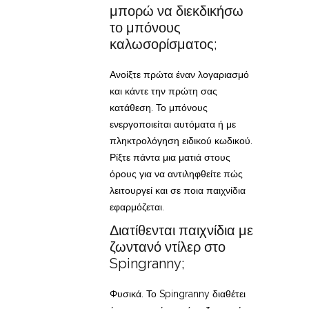
μπορώ να διεκδικήσω
το μπόνους
καλωσορίσματος;
Ανοίξτε πρώτα έναν λογαριασμό
και κάντε την πρώτη σας
κατάθεση. Το μπόνους
ενεργοποιείται αυτόματα ή με
πληκτρολόγηση ειδικού κωδικού.
Ρίξτε πάντα μια ματιά στους
όρους για να αντιληφθείτε πώς
λειτουργεί και σε ποια παιχνίδια
εφαρμόζεται.
Διατίθενται παιχνίδια με
ζωντανό ντίλερ στο
Spingranny;
Φυσικά. Το Spingranny διαθέτει