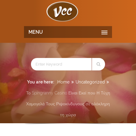
MENU
You are here:
Home
Uncategorized
Το Spingranny Casino Είναι Εκεί που Η Τύχη
Χαμογελά Τους Ριψοκίνδυνους σε ολόκληρη
τη χώρα