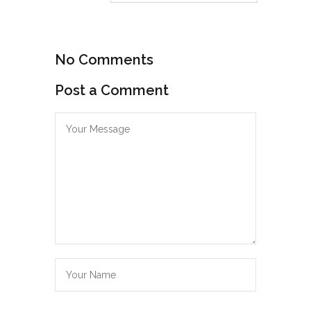
No Comments
Post a Comment