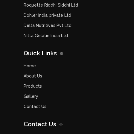
Roquette Riddhi Siddhi Ltd
Dohler India private Ltd
Delta Nutritives Pvt Ltd
Nitta Gelatin India Ltd
Quick Links
Home
About Us
Products
Gallery
Contact Us
Contact Us