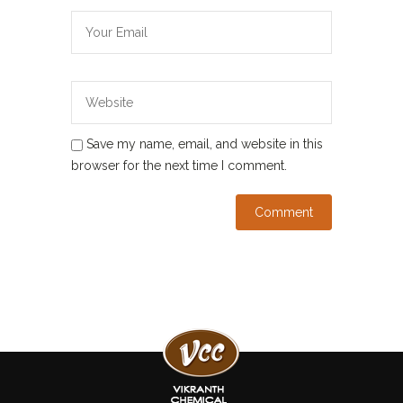
Save my name, email, and website in this
browser for the next time I comment.