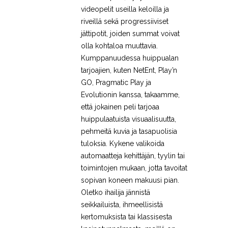
videopelit useilla keloilla ja
riveillä sekä progressiiviset
jättipotit, joiden summat voivat
olla kohtaloa muuttavia.
Kumppanuudessa huippualan
tarjoajien, kuten NetEnt, Play’n
GO, Pragmatic Play ja
Evolutionin kanssa, takaamme,
että jokainen peli tarjoaa
huippulaatuista visuaalisuutta,
pehmeitä kuvia ja tasapuolisia
tuloksia. Kykene valikoida
automaatteja kehittäjän, tyylin tai
toimintojen mukaan, jotta tavoitat
sopivan koneen makuusi pian.
Oletko ihailija jännistä
seikkailuista, ihmeellisistä
kertomuksista tai klassisesta