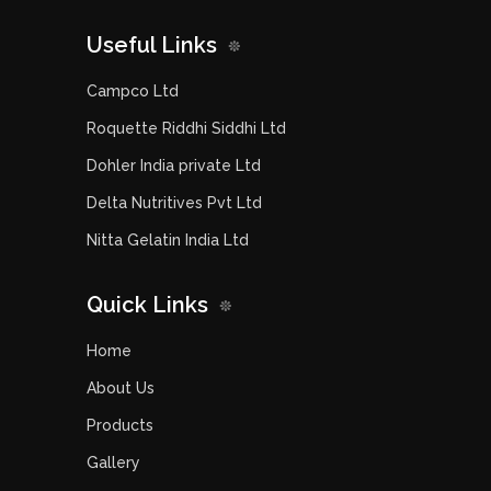
Useful Links
Campco Ltd
Roquette Riddhi Siddhi Ltd
Dohler India private Ltd
Delta Nutritives Pvt Ltd
Nitta Gelatin India Ltd
Quick Links
Home
About Us
Products
Gallery