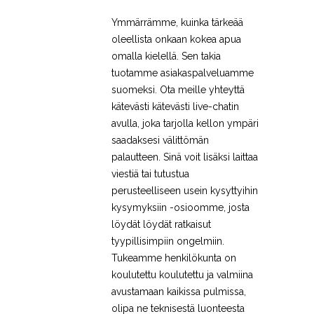
Ymmärrämme, kuinka tärkeää
oleellista onkaan kokea apua
omalla kielellä. Sen takia
tuotamme asiakaspalveluamme
suomeksi. Ota meille yhteyttä
kätevästi kätevästi live-chatin
avulla, joka tarjolla kellon ympäri
saadaksesi välittömän
palautteen. Sinä voit lisäksi laittaa
viestiä tai tutustua
perusteelliseen usein kysyttyihin
kysymyksiin -osioomme, josta
löydät löydät ratkaisut
tyypillisimpiin ongelmiin.
Tukeamme henkilökunta on
koulutettu koulutettu ja valmiina
avustamaan kaikissa pulmissa,
olipa ne teknisestä luonteesta