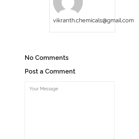
vikranth.chemicals@gmail.com
No Comments
Post a Comment