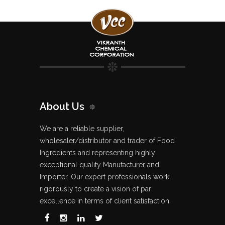
About Us
We are a reliable supplier,
wholesaler/distributor and trader of Food
Ingredients and representing highly
exceptional quality Manufacturer and
Importer. Our expert professionals work
rigorously to create a vision of par
excellence in terms of client satisfaction.