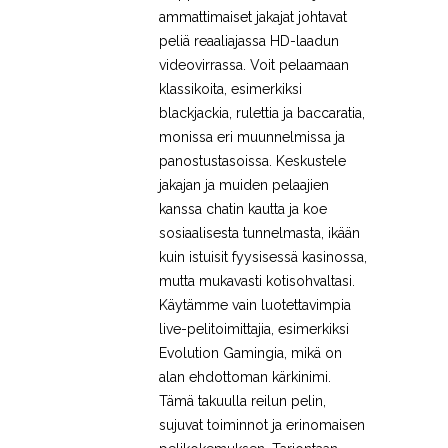
ammattimaiset jakajat johtavat
peliä reaaliajassa HD-laadun
videovirrassa. Voit pelaamaan
klassikoita, esimerkiksi
blackjackia, rulettia ja baccaratia,
monissa eri muunnelmissa ja
panostustasoissa. Keskustele
jakajan ja muiden pelaajien
kanssa chatin kautta ja koe
sosiaalisesta tunnelmasta, ikään
kuin istuisit fyysisessä kasinossa,
mutta mukavasti kotisohvaltasi.
Käytämme vain luotettavimpia
live-pelitoimittajia, esimerkiksi
Evolution Gamingia, mikä on
alan ehdottoman kärkinimi.
Tämä takuulla reilun pelin,
sujuvat toiminnot ja erinomaisen