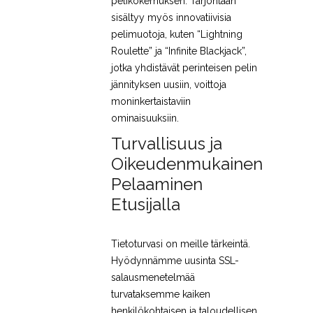
pelikokemuksen. Tarjontaan
sisältyy myös innovatiivisia
pelimuotoja, kuten “Lightning
Roulette” ja “Infinite Blackjack”,
jotka yhdistävät perinteisen pelin
jännityksen uusiin, voittoja
moninkertaistaviin
ominaisuuksiin.
Turvallisuus ja
Oikeudenmukainen
Pelaaminen
Etusijalla
Tietoturvasi on meille tärkeintä.
Hyödynnämme uusinta SSL-
salausmenetelmää
turvataksemme kaiken
henkilökohtaisen ja taloudellisen