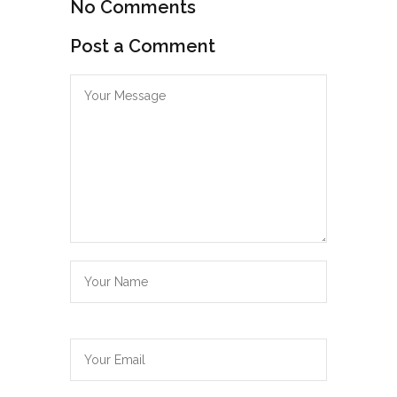
No Comments
Post a Comment