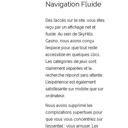
Navigation Fluide
Dès l’accès sur le site, vous êtes
reçu par un affichage net et
fluide. Au sein de SkyHills
Casino, nous avons conçu
l’espace pour que tout reste
accessible en quelques clics.
Les catégories de jeux sont
clairement séparées et la
recherche répond sans attente.
L’expérience est également
satisfaisante sur mobile que sur
ordinateur.
Nous avons supprimé les
complications superflues pour
que vous vous concentriez sur
l’essentiel : vous amuser. Les