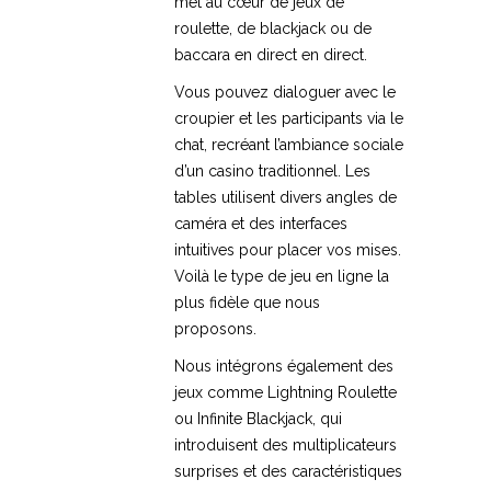
met au cœur de jeux de
roulette, de blackjack ou de
baccara en direct en direct.
Vous pouvez dialoguer avec le
croupier et les participants via le
chat, recréant l’ambiance sociale
d’un casino traditionnel. Les
tables utilisent divers angles de
caméra et des interfaces
intuitives pour placer vos mises.
Voilà le type de jeu en ligne la
plus fidèle que nous
proposons.
Nous intégrons également des
jeux comme Lightning Roulette
ou Infinite Blackjack, qui
introduisent des multiplicateurs
surprises et des caractéristiques