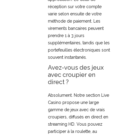
réception sur votre compte
varie selon ensuite de votre
méthode de paiement. Les
virements bancaires peuvent
prendre 1 à 3 jours
supplémentaires, tandis que les
portefeuilles électroniques sont
souvent instantanés.
Avez-vous des jeux
avec croupier en
direct ?
Absolument. Notre section Live
Casino propose une large
gamme de jeux avec de vrais
croupiers, diffusés en direct en
streaming HD. Vous pouvez
participer à la roulette, au