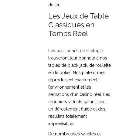
de jeu.
Les Jeux de Table
Classiques en
Temps Réel
Les passionnés de stratégie
trouveront leur bonheur à nos
tables de black jack, de roulette
et de poker. Nos plateformes
reproduisent exactement
l’environnement et les
sensations d’un casino réel. Les
croupiers virtuels garantissent
un déroulement fluide et des
résultats totalement
imprévisibles.
De nombreuses variétés et