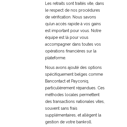
Les retraits sont traités vite, dans
le respect de nos procédures
de vérification. Nous savons
qu’un accès rapide à vos gains
est important pour vous. Notre
équipe est là pour vous
accompagner dans toutes vos
opérations financières sur la
plateforme.
Nous avons ajouté des options
spécifiquement belges comme
Bancontact et Payconiq,
particulièrement répandues. Ces
méthodes locales permettent
des transactions nationales vites,
souvent sans frais
supplémentaires, et allègent la
gestion de votre bankroll.