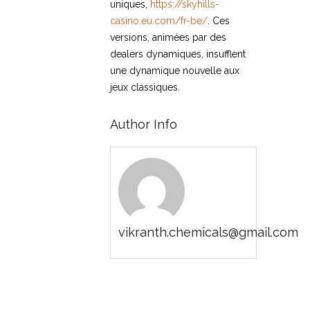
uniques,
https://skyhills-
casino.eu.com/fr-be/
. Ces
versions, animées par des
dealers dynamiques, insufflent
une dynamique nouvelle aux
jeux classiques.
Author Info
vikranth.chemicals@gmail.com