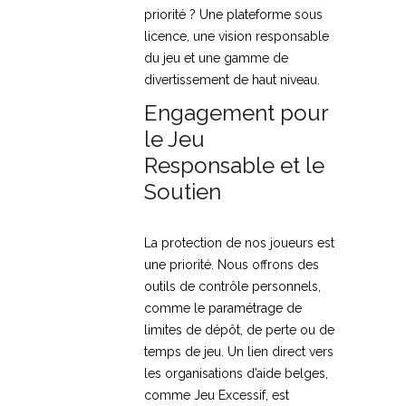
priorité ? Une plateforme sous
licence, une vision responsable
du jeu et une gamme de
divertissement de haut niveau.
Engagement pour
le Jeu
Responsable et le
Soutien
La protection de nos joueurs est
une priorité. Nous offrons des
outils de contrôle personnels,
comme le paramétrage de
limites de dépôt, de perte ou de
temps de jeu. Un lien direct vers
les organisations d’aide belges,
comme Jeu Excessif, est