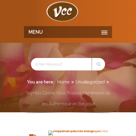
MENU
You are here:
Home
Uncategorized
SkyHills Casino Vous Propose l’Adrénaline du
Jeu Authentique en Belgique