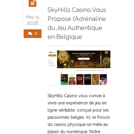
SkyHills Casino Vous
May 15
Propose l’Adrénaline
2026
du Jeu Authentique
0
en Belgique
SkyHills Casino vous convie à
vivre une expérience de jeu en
ligne véritable, conçue pour les
passionnés belges. Ici, le frisson
du casino physique se mêle au
plaisir du numérique. Notre