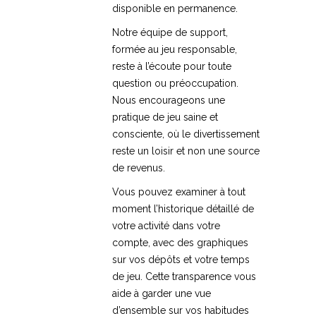
disponible en permanence.
Notre équipe de support,
formée au jeu responsable,
reste à l’écoute pour toute
question ou préoccupation.
Nous encourageons une
pratique de jeu saine et
consciente, où le divertissement
reste un loisir et non une source
de revenus.
Vous pouvez examiner à tout
moment l’historique détaillé de
votre activité dans votre
compte, avec des graphiques
sur vos dépôts et votre temps
de jeu. Cette transparence vous
aide à garder une vue
d’ensemble sur vos habitudes