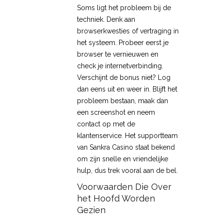
Soms ligt het probleem bij de
techniek. Denk aan
browserkwesties of vertraging in
het systeem. Probeer eerst je
browser te vernieuwen en
check je internetverbinding.
Verschijnt de bonus niet? Log
dan eens uit en weer in. Blijft het
probleem bestaan, maak dan
een screenshot en neem
contact op met de
klantenservice. Het supportteam
van Sankra Casino staat bekend
om zijn snelle en vriendelijke
hulp, dus trek vooral aan de bel.
Voorwaarden Die Over
het Hoofd Worden
Gezien