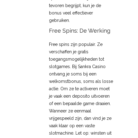
tevoren begrijpt, kun je de
bonus veel effectiever
gebruiken.
Free Spins: De Werking
Free spins zijn populair. Ze
verschaffen je gratis
toegangsmogelijkheden tot
slotgames. Bij Sankra Casino
ontvang je soms bij een
welkomstbonus, soms als losse
actie. Om ze te activeren moet
je vaak een deposito uitvoeren
of een bepaalde game draaien.
Wanneer ze eenmaal
vrijgespeeld zijn, dan vind je ze
vaak klaar op een vaste
slotmachine. Let op: winsten uit