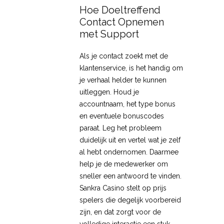
Hoe Doeltreffend
Contact Opnemen
met Support
Als je contact zoekt met de
klantenservice, is het handig om
je verhaal helder te kunnen
uitleggen. Houd je
accountnaam, het type bonus
en eventuele bonuscodes
paraat. Leg het probleem
duidelijk uit en vertel wat je zelf
al hebt ondernomen. Daarmee
help je de medewerker om
sneller een antwoord te vinden.
Sankra Casino stelt op prijs
spelers die degelijk voorbereid
zijn, en dat zorgt voor de
volledige interactie een stuk