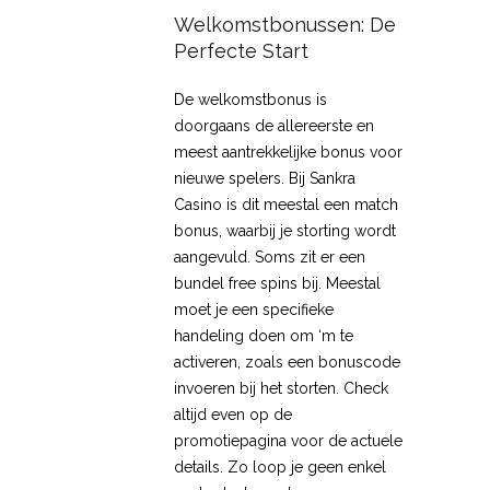
Welkomstbonussen: De
Perfecte Start
De welkomstbonus is
doorgaans de allereerste en
meest aantrekkelijke bonus voor
nieuwe spelers. Bij Sankra
Casino is dit meestal een match
bonus, waarbij je storting wordt
aangevuld. Soms zit er een
bundel free spins bij. Meestal
moet je een specifieke
handeling doen om ‘m te
activeren, zoals een bonuscode
invoeren bij het storten. Check
altijd even op de
promotiepagina voor de actuele
details. Zo loop je geen enkel