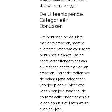
daadwerkelijk te krijgen.
De Uiteenlopende
Categorieën
Bonussen
Om bonussen op de juiste
manier te activeren, moet je
allereerst weten wat voor soort
bonus het is. Sankra Casino
heeft verschillende types aan,
elk met een aparte manier van
activeren. Hieronder zetten we
de belangrijkste categorieën
voor je op een rij. Met deze
kennis ben je in staat snel de
correcte actie ondernemen als
je een bonus ziet. Laten we ze
even bekijken.