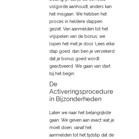
volgorde aanhoudt, anders kan
het misgaan. We hebben het
proces in heldere stappen
gezet. Van aanmelden tot het
vrijspelen van de bonus, we
lopen het met je door. Lees elke
stap goed, dan ben je verzekerd
dat je bonus goed wordt
geactiveerd. We gaan van start
bij het begin.
De
Activeringsprocedure
in Bijzonderheden
Laten we naar het belangrijkste
gaan. We geven aan exact wat je
moet doen, vanaf het
aanmelden tot het tijdstip dat de