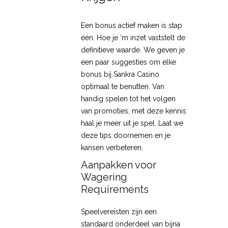
Een bonus actief maken is stap
één. Hoe je ‘m inzet vaststelt de
definitieve waarde. We geven je
een paar suggesties om elke
bonus bij Sankra Casino
optimaal te benutten. Van
handig spelen tot het volgen
van promoties, met deze kennis
haal je meer uit je spel. Laat we
deze tips doornemen en je
kansen verbeteren.
Aanpakken voor
Wagering
Requirements
Speelvereisten zijn een
standaard onderdeel van bijna