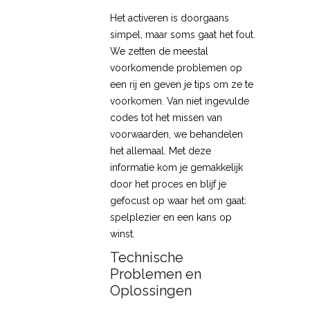
Het activeren is doorgaans
simpel, maar soms gaat het fout.
We zetten de meestal
voorkomende problemen op
een rij en geven je tips om ze te
voorkomen. Van niet ingevulde
codes tot het missen van
voorwaarden, we behandelen
het allemaal. Met deze
informatie kom je gemakkelijk
door het proces en blijf je
gefocust op waar het om gaat:
spelplezier en een kans op
winst.
Technische
Problemen en
Oplossingen