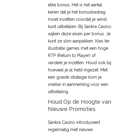
elke bonus. Het is het aantal
keren dat je het bonusbedrag
moet inzetten voordat je winst
kunt uitbetalen. Bij Sankra Casino
wijken deze eisen per bonus. Je
kunt ze slim aanpakken. Kies ter
illustratie games met een hoge
RTP (Return to Player) of
verdeel je inzetten. Houd ook bij
hoeveel je al hebt ingezet. Met
een goede strategie kom je
sneller in aanmerking voor een
uitbetaling.
Houd Op de Hoogte van
Nieuwe Promoties
Sankra Casino introduceert
regelmatig met nieuwe