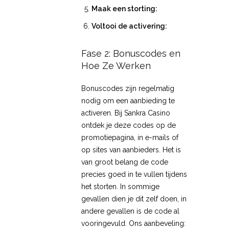
Maak een storting:
Voltooi de activering:
Fase 2: Bonuscodes en
Hoe Ze Werken
Bonuscodes zijn regelmatig
nodig om een aanbieding te
activeren. Bij Sankra Casino
ontdek je deze codes op de
promotiepagina, in e-mails of
op sites van aanbieders. Het is
van groot belang de code
precies goed in te vullen tijdens
het storten. In sommige
gevallen dien je dit zelf doen, in
andere gevallen is de code al
vooringevuld. Ons aanbeveling: