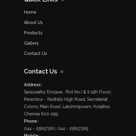
Home
About Us
Products
Gallery
Contact Us
Contact Us
Address :
Saraswathy Enclave, Plot No.I & II (4th Floor),
Perambur - Redhills High Road, Secretariat
Colony Main Road, Lakshmipuram, Kolathur,
Chennai 600 099.
Phone :
044 - 25657360, 044 - 25657369
Mobile :