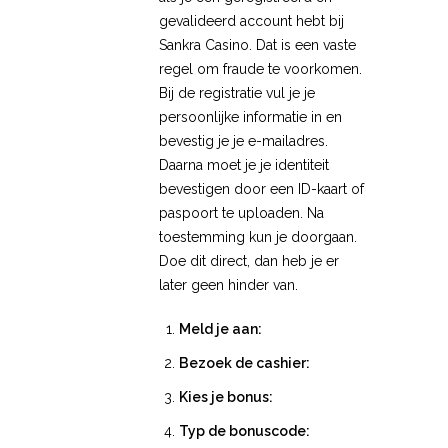
gevalideerd account hebt bij
Sankra Casino. Dat is een vaste
regel om fraude te voorkomen.
Bij de registratie vul je je
persoonlijke informatie in en
bevestig je je e-mailadres.
Daarna moet je je identiteit
bevestigen door een ID-kaart of
paspoort te uploaden. Na
toestemming kun je doorgaan.
Doe dit direct, dan heb je er
later geen hinder van.
Meld je aan:
Bezoek de cashier:
Kies je bonus:
Typ de bonuscode: