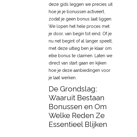
deze gids leggen we precies uit
hoe je je bonussen activeert,
zodat je geen bonus laat liggen.
We lopen het hele proces met
je door, van begin tot eind. Of je
nu net begint of al langer speelt,
met deze uitleg ben je klaar om
elke bonus te claimen. Laten we
direct van start gaan en kijken
hoe je deze aanbiedingen voor
je laat werken.
De Grondslag:
Waaruit Bestaan
Bonussen en Om
Welke Reden Ze
Essentieel Blijken