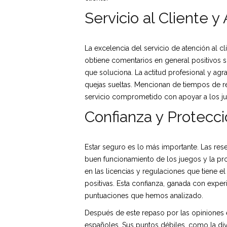
Servicio al Cliente y
La excelencia del servicio de atención al c
obtiene comentarios en general positivos s
que soluciona. La actitud profesional y ag
quejas sueltas. Mencionan de tiempos de r
servicio comprometido con apoyar a los j
Confianza y Protecci
Estar seguro es lo más importante. Las reseñ
buen funcionamiento de los juegos y la pr
en las licencias y regulaciones que tiene e
positivas. Esta confianza, ganada con exper
puntuaciones que hemos analizado.
Después de este repaso por las opiniones e
españoles. Sus puntos débiles, como la dive