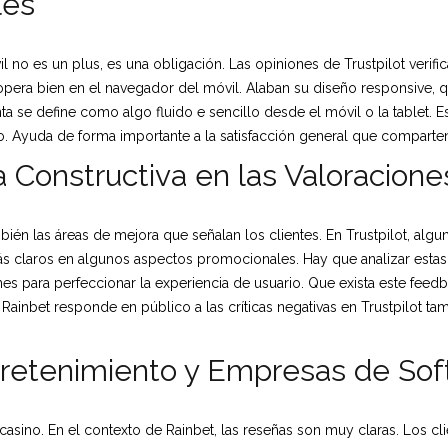
les
 no es un plus, es una obligación. Las opiniones de Trustpilot verif
era bien en el navegador del móvil. Alaban su diseño responsive, que s
a se define como algo fluido e sencillo desde el móvil o la tablet. Est
. Ayuda de forma importante a la satisfacción general que comparten
 Constructiva en las Valoracione
én las áreas de mejora que señalan los clientes. En Trustpilot, algun
ás claros en algunos aspectos promocionales. Hay que analizar esta
nes para perfeccionar la experiencia de usuario. Que exista este fee
inbet responde en público a las críticas negativas en Trustpilot tambi
retenimiento y Empresas de Sof
 casino. En el contexto de Rainbet, las reseñas son muy claras. Los c