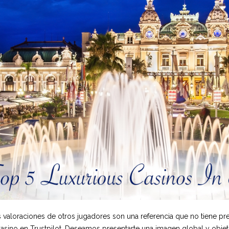
s valoraciones de otros jugadores son una referencia que no tiene pre
ino en Trustpilot. Deseamos presentarte una imagen global y objetiv