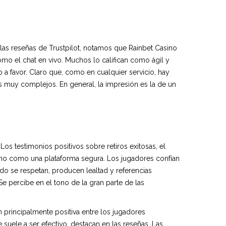
r las reseñas de Trustpilot, notamos que Rainbet Casino
omo el chat en vivo. Muchos lo califican como ágil y
 a favor. Claro que, como en cualquier servicio, hay
 muy complejos. En general, la impresión es la de un
Los testimonios positivos sobre retiros exitosas, el
ino como una plataforma segura. Los jugadores confían
ndo se respetan, producen lealtad y referencias
Se percibe en el tono de la gran parte de las
 principalmente positiva entre los jugadores
 suele a ser efectivo, destacan en las reseñas. Las