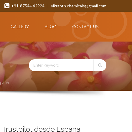
+91-87544 42924
vikranth.chemicals@gmail.com
GALLERY
BLOG
CONTACT US
spaña
n Trustpilot desde España