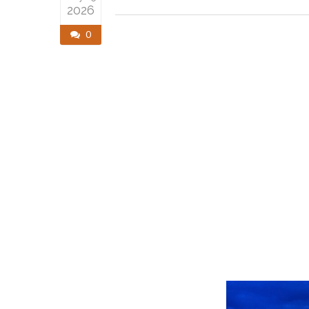
2026
0