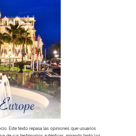
cio. Este texto repasa las opiniones que usuarios
a de sus testimonios auténticas, mirando tanto los