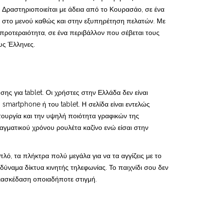
. Δραστηριοποιείται με άδεια από το Κουρασάο, σε ένα
σο στο μενού καθώς και στην εξυπηρέτηση πελατών. Με
η προτεραιότητα, σε ένα περιβάλλον που σέβεται τους
υς Έλληνες.
σης για tablet. Οι χρήστες στην Ελλάδα δεν είναι
martphone ή του tablet. Η σελίδα είναι εντελώς
τουργία και την υψηλή ποιότητα γραφικών της
γματικού χρόνου ρουλέτα καζίνο ενώ είσαι στην
πλό, τα πλήκτρα πολύ μεγάλα για να τα αγγίζεις με το
δύναμα δίκτυα κινητής τηλεφωνίας. Το παιχνίδι σου δεν
διασκέδαση οποιαδήποτε στιγμή.