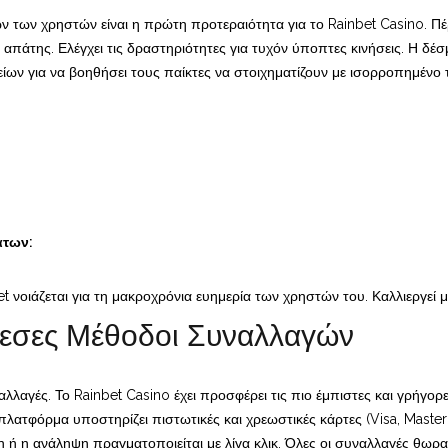
ν των χρηστών είναι η πρώτη προτεραιότητα για το Rainbet Casino. 
 απάτης. Ελέγχει τις δραστηριότητες για τυχόν ύποπτες κινήσεις. Η δέ
ων για να βοηθήσει τους παίκτες να στοιχηματίζουν με ισορροπημένο τ
άτων:
bet νοιάζεται για τη μακροχρόνια ευημερία των χρηστών του. Καλλιεργεί
μεσες Μέθοδοι Συναλλαγών
αλλαγές. Το Rainbet Casino έχει προσφέρει τις πιο έμπιστες και γρήγο
τφόρμα υποστηρίζει πιστωτικές και χρεωστικές κάρτες (Visa, Mastercar
η ή η ανάληψη πραγματοποιείται με λίγα κλικ. Όλες οι συναλλαγές θω