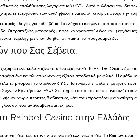
ιαδικασίες επαλήθευσης λογαριασμού (KYC). Αυτό φυλάσσει τον ίδιο τον
ύτητα επεξεργασίας των αναλήψεων είναι εκπληκτική, με στόχο την γρ
ι σαφείς οδηγίες για κάθε βήμα. Τα ελάχιστα και μέγιστα ποσά κατάθεση
δο. Οι τραπεζικές μεταφορές μπορεί να χρειαστούν έως και 3 εργάσιμες
βάνει παρεξηγήσεις και βοηθά τον παίκτη να προγραμματίζει.
ν που Σας Σέβεται
εχωρίζει ένα καλό καζίνο από ένα εξαιρετικό. Το Rainbet Casino έχει συ
σφέρει ένα κανάλι επικοινωνίας εξίσου αποδοτικό με φιλικό. Η ομάδα υ
ι πελάτες μπορούν να στείλουν email. Το πνεύμα της εξυπηρέτησης είνα
τα Συχνών Ερωτήσεων (FAQ). Στο σημείο αυτό, οι παίκτες ανακαλύπτουν
υγής και χωρίς περιττές διαδικασίες, κάτι που προσφέρει μια αίσθηση 
σε γλώσσα που αντιλαμβάνεσαι πλήρως.
 το Rainbet Casino στην Ελλάδα;
ροσοχή, ιδιαίτερα στον ανταγωνιστικό ελληνικό πεδίο. Το Rainbet αναδεικ