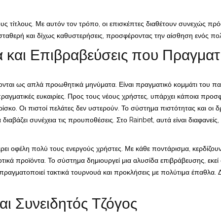
υς τίτλους. Με αυτόν τον τρόπο, οι επισκέπτες διαθέτουν συνεχώς πρό
σταθερή και δίχως καθυστερήσεις, προσφέροντας την αίσθηση ενός πολ
 και Επιβραβεύσεις που Πραγματι
νται ως απλά προωθητικά μηνύματα. Είναι πραγματικό κομμάτι του παιχ
ι πραγματικές ευκαιρίες. Προς τους νέους χρήστες, υπάρχει κάποια π
ρίσκο. Οι πιστοί πελάτες δεν υστερούν. Το σύστημα πιστότητας και οι 
 διαβάζει συνέχεια τις προυποθέσεις. Στο Rainbet, αυτά είναι διαφανείς,
ρει οφέλη πολύ τους ενεργούς χρήστες. Με κάθε ποντάρισμα, κερδίζου
τικά προϊόντα. Το σύστημα δημιουργεί μια αλυσίδα επιβράβευσης, εκεί
 πραγματοποιεί τακτικά τουρνουά και προκλήσεις με πολύτιμα έπαθλα. Δ
ι Συνειδητός Τζόγος