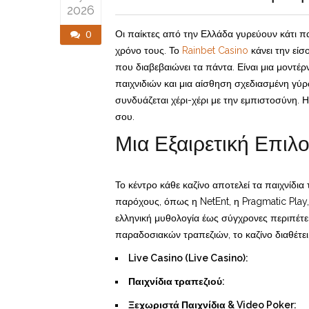
2026
0
Οι παίκτες από την Ελλάδα γυρεύουν κάτι πα
χρόνο τους. Το
Rainbet Casino
κάνει την είσ
που διαβεβαιώνει τα πάντα. Είναι μια μοντέ
παιχνιδιών και μια αίσθηση σχεδιασμένη γύ
συνδυάζεται χέρι-χέρι με την εμπιστοσύνη. 
σου.
Μια Εξαιρετική Επιλ
Το κέντρο κάθε καζίνο αποτελεί τα παιχνίδια
παρόχους, όπως η NetEnt, η Pragmatic Play,
ελληνική μυθολογία έως σύγχρονες περιπέτει
παραδοσιακών τραπεζιών, το καζίνο διαθέτει 
Live Casino (Live Casino):
Παιχνίδια τραπεζιού:
Ξεχωριστά Παιχνίδια & Video Poker: