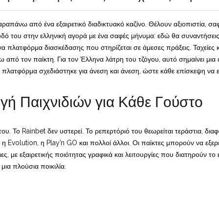
ραπάνω από ένα εξαιρετικό διαδικτυακό καζίνο. Θέλουν αξιοπιστία, σα
οδό του στην ελληνική αγορά με ένα σαφές μήνυμα: εδώ θα συναντήσεις ο
ρνα πλατφόρμα διασκέδασης που στηρίζεται σε άμεσες πράξεις. Ταχείες 
ρω από τον παίκτη. Για τον Έλληνα λάτρη του τζόγου, αυτό σημαίνει μ
Η πλατφόρμα σχεδιάστηκε για άνεση και άνεση, ώστε κάθε επίσκεψη να ε
ογή Παιχνιδιών για Κάθε Γούστο
 του. Το Rainbet δεν υστερεί. Το ρεπερτόριό του θεωρείται τεράστια, δι
 η Evolution, η Play’n GO και πολλοί άλλοι. Οι παίκτες μπορούν να εξε
ες, με εξαιρετικής ποιότητας γραφικά και λειτουργίες που διατηρούν τ
μια πλούσια ποικιλία.