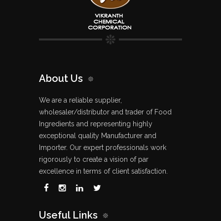
About Us
We are a reliable supplier,
wholesaler/distributor and trader of Food
Ingredients and representing highly
exceptional quality Manufacturer and
Importer. Our expert professionals work
rigorously to create a vision of par
excellence in terms of client satisfaction.
Useful Links