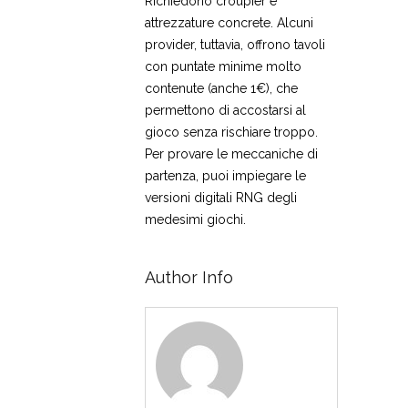
Richiedono croupier e
attrezzature concrete. Alcuni
provider, tuttavia, offrono tavoli
con puntate minime molto
contenute (anche 1€), che
permettono di accostarsi al
gioco senza rischiare troppo.
Per provare le meccaniche di
partenza, puoi impiegare le
versioni digitali RNG degli
medesimi giochi.
Author Info