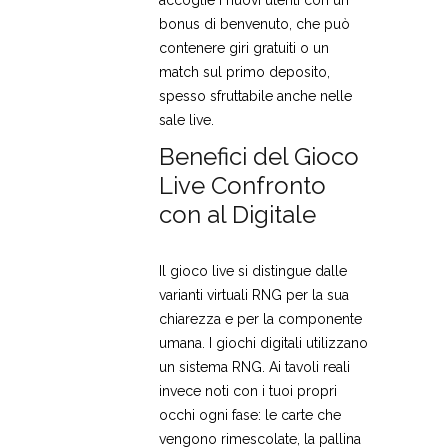
bonus di benvenuto, che può
contenere giri gratuiti o un
match sul primo deposito,
spesso sfruttabile anche nelle
sale live.
Benefici del Gioco
Live Confronto
con al Digitale
Il gioco live si distingue dalle
varianti virtuali RNG per la sua
chiarezza e per la componente
umana. I giochi digitali utilizzano
un sistema RNG. Ai tavoli reali
invece noti con i tuoi propri
occhi ogni fase: le carte che
vengono rimescolate, la pallina