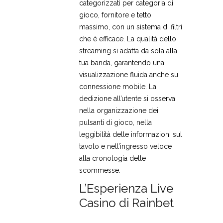
categorizzati per categoria di
gioco, fornitore e tetto
massimo, con un sistema di filtri
che è efficace. La qualità dello
streaming si adatta da sola alla
tua banda, garantendo una
visualizzazione fluida anche su
connessione mobile. La
dedizione all’utente si osserva
nella organizzazione dei
pulsanti di gioco, nella
leggibilità delle informazioni sul
tavolo e nell’ingresso veloce
alla cronologia delle
scommesse.
L’Esperienza Live
Casino di Rainbet