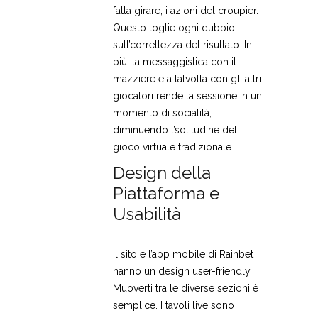
fatta girare, i azioni del croupier.
Questo toglie ogni dubbio
sull’correttezza del risultato. In
più, la messaggistica con il
mazziere e a talvolta con gli altri
giocatori rende la sessione in un
momento di socialità,
diminuendo l’solitudine del
gioco virtuale tradizionale.
Design della
Piattaforma e
Usabilità
Il sito e l’app mobile di Rainbet
hanno un design user-friendly.
Muoverti tra le diverse sezioni è
semplice. I tavoli live sono