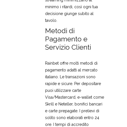
minimo i ritardi, così ogni tua
decisione giunge subito al
tavolo.
Metodi di
Pagamento e
Servizio Clienti
Rainbet offre molti metodi di
pagamento adatti al mercato
italiano. Le transazioni sono
rapide e sicure. Per depositare
puoi utilizzare carte
Visa/Mastercard, e-wallet come
Skrill e Neteller, bonifici bancari
e carte prepagate. I prelievi di
solito sono elaborati entro 24
ore. I tempi di accredito