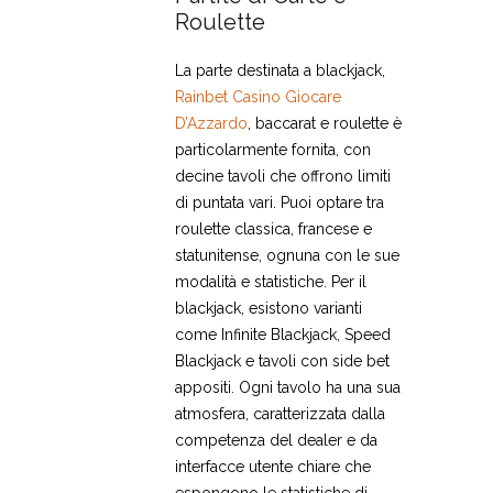
Roulette
La parte destinata a blackjack,
Rainbet Casino Giocare
D’Azzardo
, baccarat e roulette è
particolarmente fornita, con
decine tavoli che offrono limiti
di puntata vari. Puoi optare tra
roulette classica, francese e
statunitense, ognuna con le sue
modalità e statistiche. Per il
blackjack, esistono varianti
come Infinite Blackjack, Speed
Blackjack e tavoli con side bet
appositi. Ogni tavolo ha una sua
atmosfera, caratterizzata dalla
competenza del dealer e da
interfacce utente chiare che
espongono le statistiche di