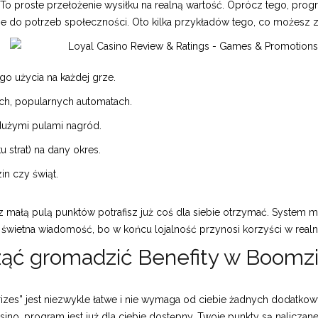
o proste przełożenie wysiłku na realną wartość. Oprócz tego, progr
ne do potrzeb społeczności. Oto kilka przykładów tego, co możesz 
 użycia na każdej grze.
ch, popularnych automatach.
dużymi pulami nagród.
 strat) na dany okres.
in czy świąt.
małą pulą punktów potrafisz już coś dla siebie otrzymać. System mot
to świetna wiadomość, bo w końcu lojalność przynosi korzyści w real
cząć gromadzić Benefity w Boomz
izes” jest niezwykle łatwe i nie wymaga od ciebie żadnych dodatkowy
o, program jest już dla ciebie dostępny. Twoje punkty są nalicza