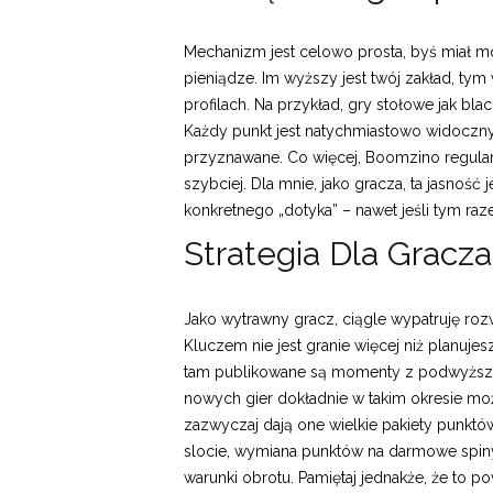
Mechanizm jest celowo prosta, byś miał mo
pieniądze. Im wyższy jest twój zakład, tym
profilach. Na przykład, gry stołowe jak b
Każdy punkt jest natychmiastowo widoczn
przyznawane. Co więcej, Boomzino regular
szybciej. Dla mnie, jako gracza, ta jasność
konkretnego „dotyka” – nawet jeśli tym raz
Strategia Dla Gracz
Jako wytrawny gracz, ciągle wypatruję ro
Kluczem nie jest granie więcej niż planuje
tam publikowane są momenty z podwyższo
nowych gier dokładnie w takim okresie mo
zazwyczaj dają one wielkie pakiety punktó
slocie, wymiana punktów na darmowe spiny
warunki obrotu. Pamiętaj jednakże, że to p