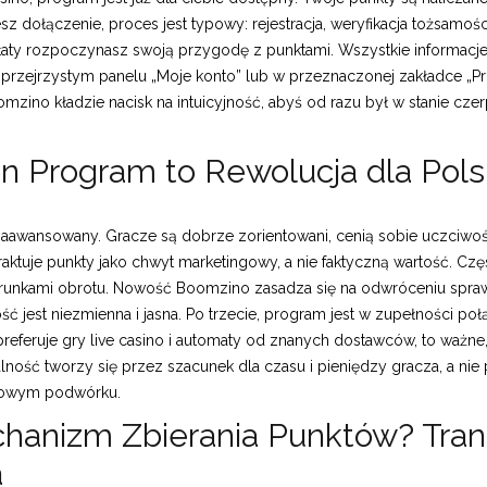
sz dołączenie, proces jest typowy: rejestracja, weryfikacja tożsamoś
łaty rozpoczynasz swoją przygodę z punktami. Wszystkie informacje o
przejrzystym panelu „Moje konto” lub w przeznaczonej zakładce „P
mzino kładzie nacisk na intuicyjność, abyś od razu był w stanie cze
n Program to Rewolucja dla Pols
i zaawansowany. Gracze są dobrze zorientowani, cenią sobie uczciwo
aktuje punkty jako chwyt marketingowy, a nie faktyczną wartość. Czę
unkami obrotu. Nowość Boomzino zasadza się na odwróceniu sprawy n
tość jest niezmienna i jasna. Po trzecie, program jest w zupełności p
y preferuje gry live casino i automaty od znanych dostawców, to wa
ność tworzy się przez szacunek dla czasu i pieniędzy gracza, a nie 
ajowym podwórku.
chanizm Zbierania Punktów? Tra
a