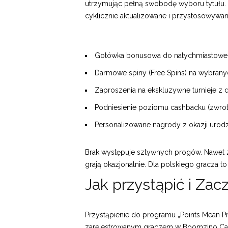
utrzymując pełną swobodę wyboru tytułu. T
cyklicznie aktualizowane i przystosowywa
Gotówka bonusowa do natychmiastowego
Darmowe spiny (Free Spins) na wybrany
Zaproszenia na ekskluzywne turnieje z 
Podniesienie poziomu cashbacku (zwrotu
Personalizowane nagrody z okazji urodz
Brak występuje sztywnych progów. Nawet z 
grają okazjonalnie. Dla polskiego gracza 
Jak przystąpić i Za
Przystąpienie do programu „Points Mean Pr
zarejestrowanym graczem w Boomzino Casin