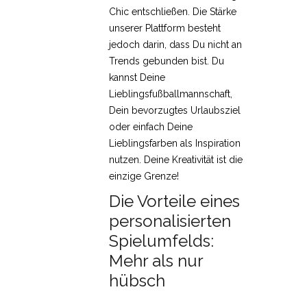
Chic entschließen. Die Stärke
unserer Plattform besteht
jedoch darin, dass Du nicht an
Trends gebunden bist. Du
kannst Deine
Lieblingsfußballmannschaft,
Dein bevorzugtes Urlaubsziel
oder einfach Deine
Lieblingsfarben als Inspiration
nutzen. Deine Kreativität ist die
einzige Grenze!
Die Vorteile eines
personalisierten
Spielumfelds:
Mehr als nur
hübsch