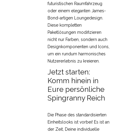
futuristischen Raumfahrzeug
oder einem eleganten James-
Bond-artigen Loungedesign.
Diese kompletten
Paketlösungen modifizieren
nicht nur Farben, sondern auch
Designkomponenten und Icons,
um ein rundum harmonisches
Nutzererlebnis zu kreieren.
Jetzt starten:
Komm hinein in
Eure persönliche
Spingranny Reich
Die Phase des standardisierten
Einheitslooks ist vorbei! Es ist an
der Zeit, Deine individuelle