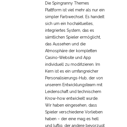
Die Spingranny Themes
Plattform ist viel mehr als nur ein
simpler Farbwechsel. Es handelt
sich um ein hochaktuelles,
integriertes System, das es
sämtlichen Spieler ermöglicht,
das Aussehen und die
Atmosphäre der kompletten
Casino-Website und App
individuell zu modifizieren. Im
Kern ist es ein umfangreicher
Personalisierungs-Hub, der von
unserem Entwicklungsteam mit
Leidenschaft und technischem
Know-how entwickelt wurde.
Wir haben eingesehen, dass
Spieler verschiedene Vorlieben
haben – der eine mag es hell
und luftig, der andere bevorzugt