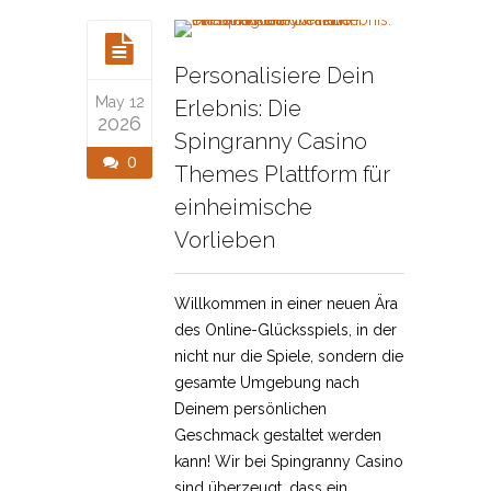
Personalisiere Dein
May 12
Erlebnis: Die
2026
Spingranny Casino
0
Themes Plattform für
einheimische
Vorlieben
Willkommen in einer neuen Ära
des Online-Glücksspiels, in der
nicht nur die Spiele, sondern die
gesamte Umgebung nach
Deinem persönlichen
Geschmack gestaltet werden
kann! Wir bei Spingranny Casino
sind überzeugt, dass ein