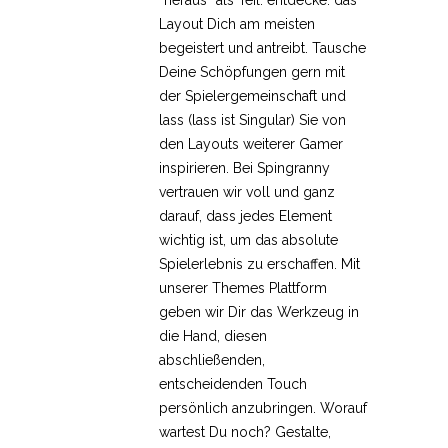
Layout Dich am meisten
begeistert und antreibt. Tausche
Deine Schöpfungen gern mit
der Spielergemeinschaft und
lass (lass ist Singular) Sie von
den Layouts weiterer Gamer
inspirieren. Bei Spingranny
vertrauen wir voll und ganz
darauf, dass jedes Element
wichtig ist, um das absolute
Spielerlebnis zu erschaffen. Mit
unserer Themes Plattform
geben wir Dir das Werkzeug in
die Hand, diesen
abschließenden,
entscheidenden Touch
persönlich anzubringen. Worauf
wartest Du noch? Gestalte,