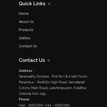
Quick Links
Home
About Us
Products
Gallery
Contact Us
Contact Us
Address :
Saraswathy Enclave, Plot No.I & II (4th Floor),
Perambur - Redhills High Road, Secretariat
Colony Main Road, Lakshmipuram, Kolathur,
Chennai 600 099.
Phone :
044 - 25657360, 044 - 25657369