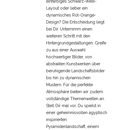
einfarbiges Schwarz-Weiß-
Layout oder lieber ein
dynamisches Rot-Orange-
Design? Die Entscheidung liegt
bei Dir. Unternimm einen
weiteren Schritt mit den
Hintergrundgestaltungen: Greife
zu aus einer Auswahl
hochwertiger Bilder, von
abstrakten Kunstwerken über
beruhigende Landschaftsbilder
bis hin zu dynamischen
Mustern. Für die perfekte
Atmosphäre bieten wir zudem
vollständige Themenwelten an.
Stell Dir mal vor, Du spielst in
einer geheimnisvollen ägyptisch
inspirierten
Pyramidenlandschaft, einem