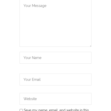
Save my name, email, and website in this