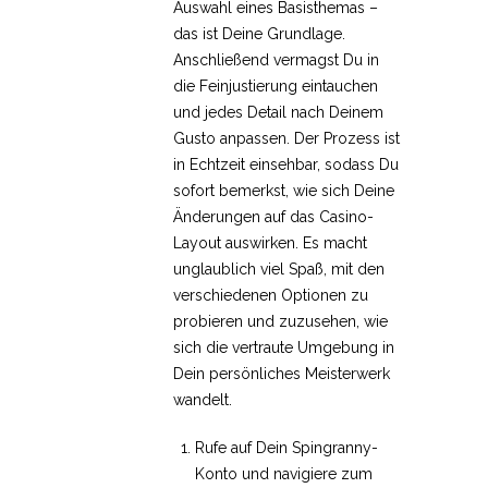
Auswahl eines Basisthemas –
das ist Deine Grundlage.
Anschließend vermagst Du in
die Feinjustierung eintauchen
und jedes Detail nach Deinem
Gusto anpassen. Der Prozess ist
in Echtzeit einsehbar, sodass Du
sofort bemerkst, wie sich Deine
Änderungen auf das Casino-
Layout auswirken. Es macht
unglaublich viel Spaß, mit den
verschiedenen Optionen zu
probieren und zuzusehen, wie
sich die vertraute Umgebung in
Dein persönliches Meisterwerk
wandelt.
Rufe auf Dein Spingranny-
Konto und navigiere zum