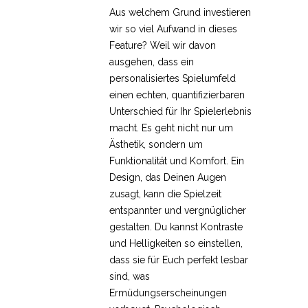
Aus welchem Grund investieren
wir so viel Aufwand in dieses
Feature? Weil wir davon
ausgehen, dass ein
personalisiertes Spielumfeld
einen echten, quantifizierbaren
Unterschied für Ihr Spielerlebnis
macht. Es geht nicht nur um
Ästhetik, sondern um
Funktionalität und Komfort. Ein
Design, das Deinen Augen
zusagt, kann die Spielzeit
entspannter und vergnüglicher
gestalten. Du kannst Kontraste
und Helligkeiten so einstellen,
dass sie für Euch perfekt lesbar
sind, was
Ermüdungserscheinungen