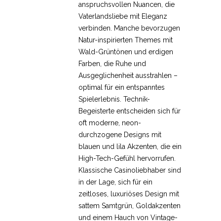
anspruchsvollen Nuancen, die
Vaterlandsliebe mit Eleganz
verbinden. Manche bevorzugen
Natur-inspirierten Themes mit
Wald-Grüntönen und erdigen
Farben, die Ruhe und
Ausgeglichenheit ausstrahlen –
optimal für ein entspanntes
Spielerlebnis. Technik-
Begeisterte entscheiden sich für
oft moderne, neon-
durchzogene Designs mit
blauen und lila Akzenten, die ein
High-Tech-Gefühl hervorrufen.
Klassische Casinoliebhaber sind
in der Lage, sich für ein
zeitloses, luxuriöses Design mit
sattem Samtgrün, Goldakzenten
und einem Hauch von Vintage-