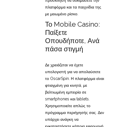
πρόσκληση να δοκιμάσετε την
πλατφόρμα και τα παιχνίδια της
με μειωμένο ρίσκο.
Το Mobile Casino:
Παίξετε
Οπουδήποτε, Ανά
πάσα στιγμή
Δε χρειάζεται να έχετε
υπολογιστή για να απολαύσετε
το OscarSpin. Η πλατφόρμα είναι
φτιαγμένη για κινητά, με
βελτιωμένη εμπειρία σε
smartphones και tablets.
Χρησιμοποιείτε απλώς το
πρόγραμμα περιήγησής σας. Δεν
υπάρχει ανάγκη να
εγκαταστήσετε κάποια εφαρμογή.