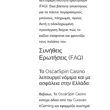
λεπτομερή ενότητα ερωτήσεων
(FAQ). Εκεί βλέπετε απαντήσεις
για τα πάντα: λογαριασμούς,
μπόνους, πληρωμές, όρους.
Αυτή η ολοκληρωμένη
προσέγγιση δείχνει πώς το
καζίνο σκέφτεται και φροντίζει
τους πελάτες του.
Συνήθεις
Ερωτήσεις (FAQ)
Το OscarSpin Casino
λειτουργεί νόμιμα και με
ασφάλεια στην Ελλάδα;
Βεβαίως. Το OscarSpin Casino
κατέχει άδεια από την Curacao
eGaming και εφαρμόζει αυστηρά