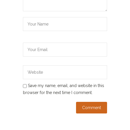
Save my name, email, and website in this
browser for the next time I comment.