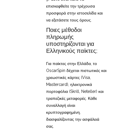
επισκεφθείτε την τρέχουσα
προσφορά στην ιστοσελίδα και
να εξετάσετε τους όρους.
Ποιες μέθοδοι
πληρωμής
υποστηρίζονται για
Ελληνικούς παίκτες;
Για παίκτες στην Ελλάδα, το
OscarSpin δέχεται πιστωτικές και
χρεωστικές κάρτες (Visa,
Mastercard), ηλεκτρονικά
πορτοφόλια (Skrill, Neteller) και
τραπεζικές μεταφορές. Κάθε
συναλλαγή είναι
κρυπτογραφημένη,
διασφαλίζοντας την ασφάλειά
σας.