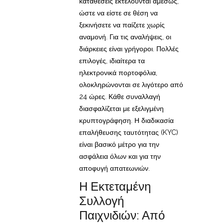
καταθέσεις εκτελούνται αμέσως,
ώστε να είστε σε θέση να
ξεκινήσετε να παίζετε χωρίς
αναμονή. Για τις αναλήψεις, οι
διάρκειες είναι γρήγοροι. Πολλές
επιλογές, ιδιαίτερα τα
ηλεκτρονικά πορτοφόλια,
ολοκληρώνονται σε λιγότερο από
24 ώρες. Κάθε συναλλαγή
διασφαλίζεται με εξελιγμένη
κρυπτογράφηση. Η διαδικασία
επαλήθευσης ταυτότητας (KYC)
είναι βασικό μέτρο για την
ασφάλεια όλων και για την
αποφυγή απατεωνιών.
Η Εκτεταμένη
Συλλογή
Παιχνιδιών: Από