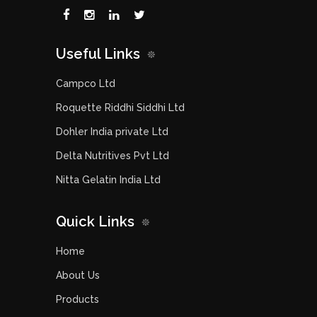
Useful Links
Campco Ltd
Roquette Riddhi Siddhi Ltd
Dohler India private Ltd
Delta Nutritives Pvt Ltd
Nitta Gelatin India Ltd
Quick Links
Home
About Us
Products