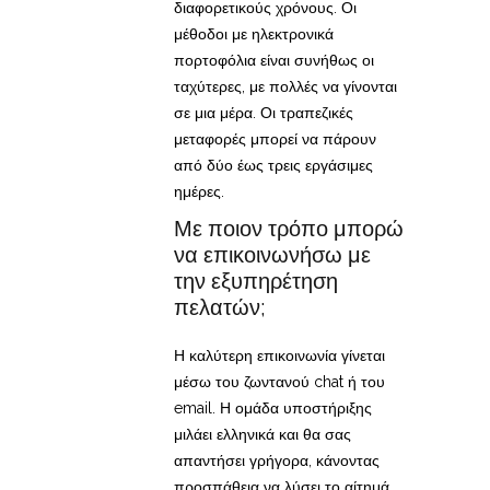
διαφορετικούς χρόνους. Οι
μέθοδοι με ηλεκτρονικά
πορτοφόλια είναι συνήθως οι
ταχύτερες, με πολλές να γίνονται
σε μια μέρα. Οι τραπεζικές
μεταφορές μπορεί να πάρουν
από δύο έως τρεις εργάσιμες
ημέρες.
Με ποιον τρόπο μπορώ
να επικοινωνήσω με
την εξυπηρέτηση
πελατών;
Η καλύτερη επικοινωνία γίνεται
μέσω του ζωντανού chat ή του
email. Η ομάδα υποστήριξης
μιλάει ελληνικά και θα σας
απαντήσει γρήγορα, κάνοντας
προσπάθεια να λύσει το αίτημά