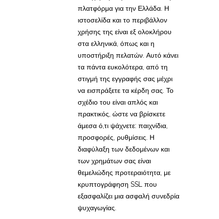
πλατφόρμα για την Ελλάδα. Η
ιστοσελίδα και το περιβάλλον
χρήσης της είναι εξ ολοκλήρου
στα ελληνικά, όπως και η
υποστήριξη πελατών. Αυτό κάνει
τα πάντα ευκολότερα, από τη
στιγμή της εγγραφής σας μέχρι
να εισπράξετε τα κέρδη σας. Το
σχέδιο του είναι απλός και
πρακτικός, ώστε να βρίσκετε
άμεσα ό,τι ψάχνετε: παιχνίδια,
προσφορές, ρυθμίσεις. Η
διαφύλαξη των δεδομένων και
των χρημάτων σας είναι
θεμελιώδης προτεραιότητα, με
κρυπτογράφηση SSL που
εξασφαλίζει μια ασφαλή συνεδρία
ψυχαγωγίας.