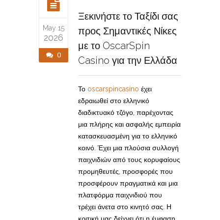
Ξεκινήστε το Ταξίδι σας
May 15
προς Σημαντικές Νίκες
2026
με το OscarSpin
0
Casino για την Ελλάδα
Το
oscarspincasino
έχει
εδραιωθεί στο ελληνικό
διαδικτυακό τζόγο, παρέχοντας
μια πλήρης και ασφαλής εμπειρία
κατασκευασμένη για το ελληνικό
κοινό. Έχει μια πλούσια συλλογή
παιχνιδιών από τους κορυφαίους
προμηθευτές, προσφορές που
προσφέρουν πραγματικά και μια
πλατφόρμα παιχνιδιού που
τρέχει άνετα στο κινητό σας. Η
κριτική μας δείχνει ότι η έμφαση