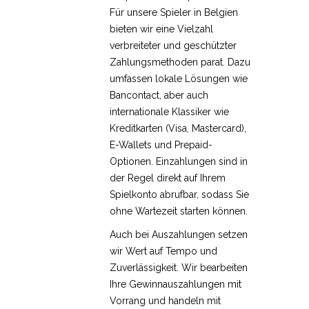
Für unsere Spieler in Belgien
bieten wir eine Vielzahl
verbreiteter und geschützter
Zahlungsmethoden parat. Dazu
umfassen lokale Lösungen wie
Bancontact, aber auch
internationale Klassiker wie
Kreditkarten (Visa, Mastercard),
E-Wallets und Prepaid-
Optionen. Einzahlungen sind in
der Regel direkt auf Ihrem
Spielkonto abrufbar, sodass Sie
ohne Wartezeit starten können.
Auch bei Auszahlungen setzen
wir Wert auf Tempo und
Zuverlässigkeit. Wir bearbeiten
Ihre Gewinnauszahlungen mit
Vorrang und handeln mit