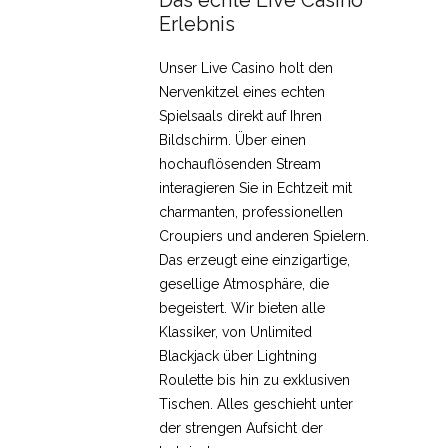
Erlebnis
Unser Live Casino holt den
Nervenkitzel eines echten
Spielsaals direkt auf Ihren
Bildschirm. Über einen
hochauflösenden Stream
interagieren Sie in Echtzeit mit
charmanten, professionellen
Croupiers und anderen Spielern.
Das erzeugt eine einzigartige,
gesellige Atmosphäre, die
begeistert. Wir bieten alle
Klassiker, von Unlimited
Blackjack über Lightning
Roulette bis hin zu exklusiven
Tischen. Alles geschieht unter
der strengen Aufsicht der