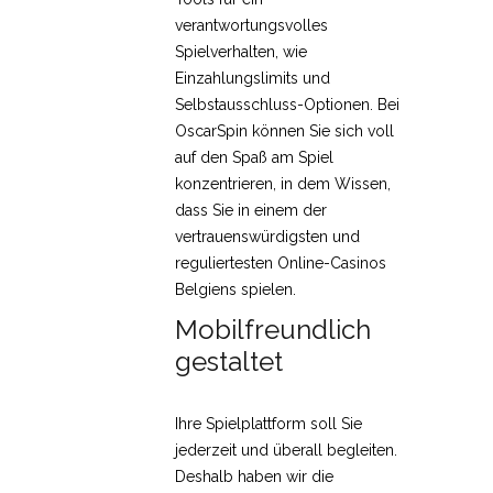
verantwortungsvolles
Spielverhalten, wie
Einzahlungslimits und
Selbstausschluss-Optionen. Bei
OscarSpin können Sie sich voll
auf den Spaß am Spiel
konzentrieren, in dem Wissen,
dass Sie in einem der
vertrauenswürdigsten und
reguliertesten Online-Casinos
Belgiens spielen.
Mobilfreundlich
gestaltet
Ihre Spielplattform soll Sie
jederzeit und überall begleiten.
Deshalb haben wir die