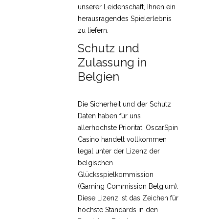
unserer Leidenschaft, Ihnen ein
herausragendes Spielerlebnis
zu liefern.
Schutz und
Zulassung in
Belgien
Die Sicherheit und der Schutz
Daten haben für uns
allerhöchste Priorität. OscarSpin
Casino handelt vollkommen
legal unter der Lizenz der
belgischen
Glücksspielkommission
(Gaming Commission Belgium).
Diese Lizenz ist das Zeichen für
höchste Standards in den