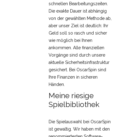
schnellen Bearbeitungszeiten.
Die exakte Dauer ist abhängig
von der gewählten Methode ab,
aber unser Ziel ist deutlich: Ihr
Geld soll so rasch und sicher
wie möglich bei Ihnen
ankommen. Alle finanziellen
Vorgänge sind durch unsere
aktuelle Sicherheitsinfrastruktur
gesichert. Bei OscarSpin sind
Ihre Finanzen in sicheren
Händen.
Meine riesige
Spielbibliothek
Die Spielauswahl bei OscarSpin
ist gewaltig. Wir haben mit den
renommiertesten Software-