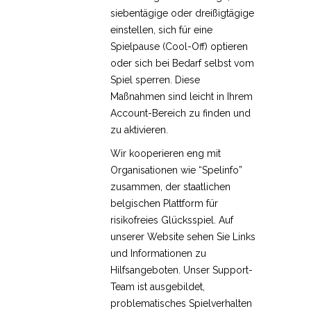
siebentägige oder dreißigtägige
einstellen, sich für eine
Spielpause (Cool-Off) optieren
oder sich bei Bedarf selbst vom
Spiel sperren. Diese
Maßnahmen sind leicht in Ihrem
Account-Bereich zu finden und
zu aktivieren.
Wir kooperieren eng mit
Organisationen wie “Spelinfo”
zusammen, der staatlichen
belgischen Plattform für
risikofreies Glücksspiel. Auf
unserer Website sehen Sie Links
und Informationen zu
Hilfsangeboten. Unser Support-
Team ist ausgebildet,
problematisches Spielverhalten