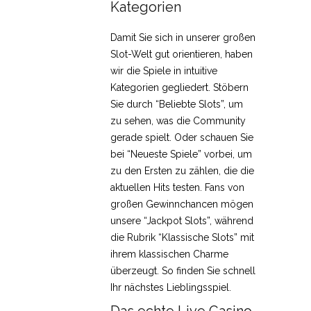
Kategorien
Damit Sie sich in unserer großen
Slot-Welt gut orientieren, haben
wir die Spiele in intuitive
Kategorien gegliedert. Stöbern
Sie durch “Beliebte Slots”, um
zu sehen, was die Community
gerade spielt. Oder schauen Sie
bei “Neueste Spiele” vorbei, um
zu den Ersten zu zählen, die die
aktuellen Hits testen. Fans von
großen Gewinnchancen mögen
unsere “Jackpot Slots”, während
die Rubrik “Klassische Slots” mit
ihrem klassischen Charme
überzeugt. So finden Sie schnell
Ihr nächstes Lieblingsspiel.
Das echte Live Casino