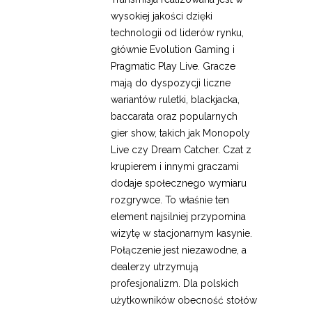
wysokiej jakości dzięki
technologii od liderów rynku,
głównie Evolution Gaming i
Pragmatic Play Live. Gracze
mają do dyspozycji liczne
wariantów ruletki, blackjacka,
baccarata oraz popularnych
gier show, takich jak Monopoly
Live czy Dream Catcher. Czat z
krupierem i innymi graczami
dodaje społecznego wymiaru
rozgrywce. To właśnie ten
element najsilniej przypomina
wizytę w stacjonarnym kasynie.
Połączenie jest niezawodne, a
dealerzy utrzymują
profesjonalizm. Dla polskich
użytkowników obecność stołów