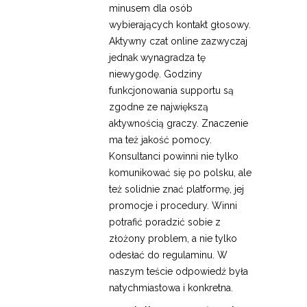
minusem dla osób
wybierających kontakt głosowy.
Aktywny czat online zazwyczaj
jednak wynagradza tę
niewygodę. Godziny
funkcjonowania supportu są
zgodne ze największą
aktywnością graczy. Znaczenie
ma też jakość pomocy.
Konsultanci powinni nie tylko
komunikować się po polsku, ale
też solidnie znać platformę, jej
promocje i procedury. Winni
potrafić poradzić sobie z
złożony problem, a nie tylko
odesłać do regulaminu. W
naszym teście odpowiedź była
natychmiastowa i konkretna.