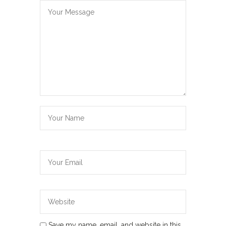
Save my name, email, and website in this