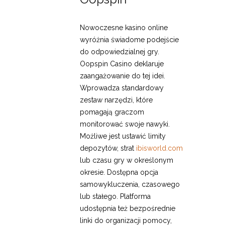
Nowoczesne kasino online
wyróżnia świadome podejście
do odpowiedzialnej gry.
Oopspin Casino deklaruje
zaangażowanie do tej idei.
Wprowadza standardowy
zestaw narzędzi, które
pomagają graczom
monitorować swoje nawyki.
Możliwe jest ustawić limity
depozytów, strat
ibisworld.com
lub czasu gry w określonym
okresie. Dostępna opcja
samowykluczenia, czasowego
lub stałego. Platforma
udostępnia też bezpośrednie
linki do organizacji pomocy,