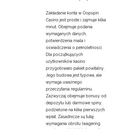
Zakładanie konta w Oopspin
Casino jest proste i zajmuje kilka
minut. Obejmuje podania
wymaganych danych,
potwierdzenia maila i
oświadczenia o pełnoletności.
Dla początkujących
użytkowników kasino
przygotowało pakiet powitalny.
Jego budowa jest typowa, ale
wymaga uważnego
przeczytania regulaminu.
Zazwyczaj obejmuje bonusy od
depozytu lub darmowe spiny,
podzielone na kilka pierwszych
wpłat. Zasadnicze są tutaj
wymagania obrotu (wagering