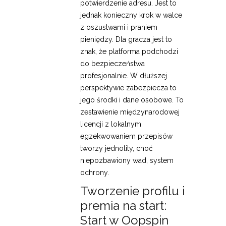
potwierdzenie adresu. Jest to
jednak konieczny krok w walce
z oszustwami i praniem
pieniędzy. Dla gracza jest to
znak, że platforma podchodzi
do bezpieczeństwa
profesjonalnie. W dłuższej
perspektywie zabezpiecza to
jego środki i dane osobowe. To
zestawienie międzynarodowej
licencji z lokalnym
egzekwowaniem przepisów
tworzy jednolity, choć
niepozbawiony wad, system
ochrony.
Tworzenie profilu i
premia na start:
Start w Oopspin