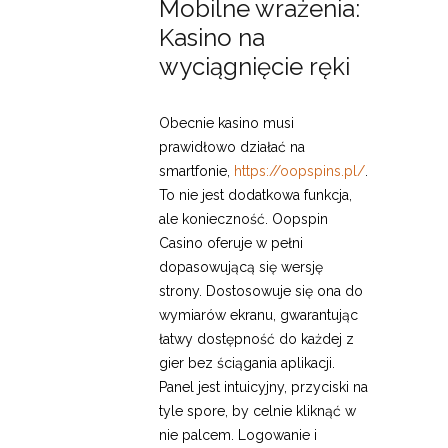
Mobilne wrażenia:
Kasino na
wyciągnięcie ręki
Obecnie kasino musi
prawidłowo działać na
smartfonie,
https://oopspins.pl/
.
To nie jest dodatkowa funkcja,
ale konieczność. Oopspin
Casino oferuje w pełni
dopasowującą się wersję
strony. Dostosowuje się ona do
wymiarów ekranu, gwarantując
łatwy dostępność do każdej z
gier bez ściągania aplikacji.
Panel jest intuicyjny, przyciski na
tyle spore, by celnie kliknąć w
nie palcem. Logowanie i