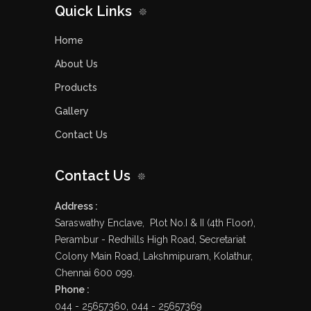
Quick Links
Home
About Us
Products
Gallery
Contact Us
Contact Us
Address :
Saraswathy Enclave, Plot No.I & II (4th Floor),
Perambur - Redhills High Road, Secretariat
Colony Main Road, Lakshmipuram, Kolathur,
Chennai 600 099.
Phone :
044 - 25657360, 044 - 25657369