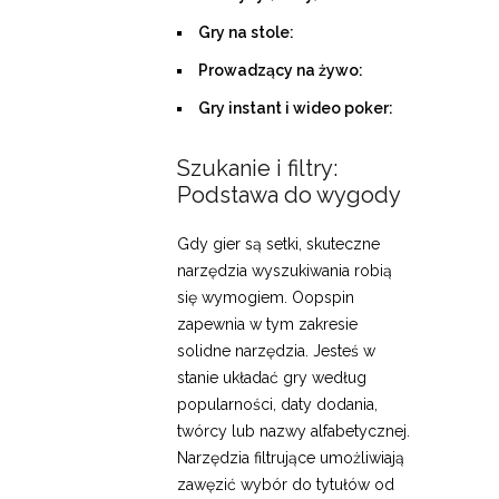
Gry na stole:
Prowadzący na żywo:
Gry instant i wideo poker:
Szukanie i filtry:
Podstawa do wygody
Gdy gier są setki, skuteczne
narzędzia wyszukiwania robią
się wymogiem. Oopspin
zapewnia w tym zakresie
solidne narzędzia. Jesteś w
stanie układać gry według
popularności, daty dodania,
twórcy lub nazwy alfabetycznej.
Narzędzia filtrujące umożliwiają
zawęzić wybór do tytułów od