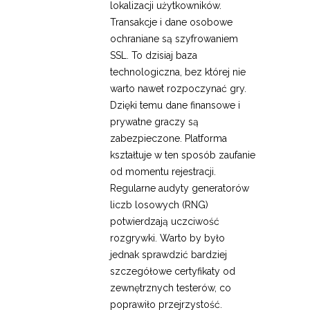
lokalizacji użytkowników.
Transakcje i dane osobowe
ochraniane są szyfrowaniem
SSL. To dzisiaj baza
technologiczna, bez której nie
warto nawet rozpoczynać gry.
Dzięki temu dane finansowe i
prywatne graczy są
zabezpieczone. Platforma
kształtuje w ten sposób zaufanie
od momentu rejestracji.
Regularne audyty generatorów
liczb losowych (RNG)
potwierdzają uczciwość
rozgrywki. Warto by było
jednak sprawdzić bardziej
szczegółowe certyfikaty od
zewnętrznych testerów, co
poprawiło przejrzystość.