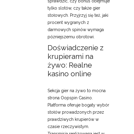
sprawdzić, czy bonus obejmuje
tylko slotów, czy także gier
stołowych. Przyjrzyj się też, jaki
procent wygranych z
darmowych spinów wymaga
późniejszemu obrotowi.
Doświadczenie z
krupierami na
żywo: Realne
kasino online
Sekcja gier na żywo to mocna
strona Oopspin Casino.
Platforma oferuje bogaty wybór
stołów prowadzonych przez
prawdziwych krupierów w
czasie rzeczywistym.
Transmisja realizowana jest w