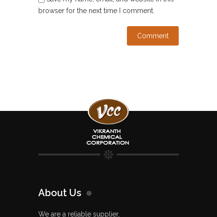
browser for the next time I comment.
About Us
We are a reliable supplier,