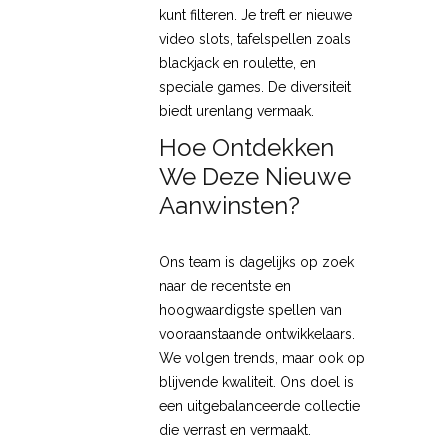
kunt filteren. Je treft er nieuwe
video slots, tafelspellen zoals
blackjack en roulette, en
speciale games. De diversiteit
biedt urenlang vermaak.
Hoe Ontdekken
We Deze Nieuwe
Aanwinsten?
Ons team is dagelijks op zoek
naar de recentste en
hoogwaardigste spellen van
vooraanstaande ontwikkelaars.
We volgen trends, maar ook op
blijvende kwaliteit. Ons doel is
een uitgebalanceerde collectie
die verrast en vermaakt.