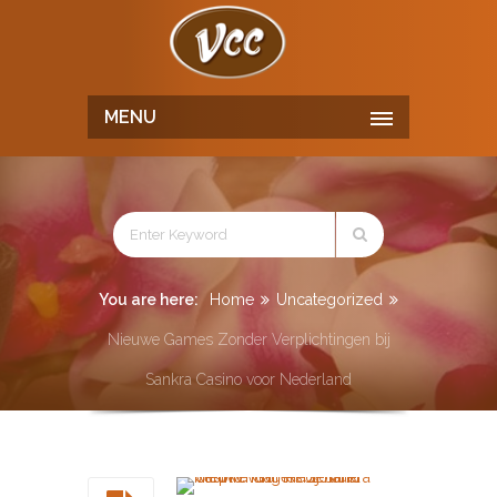
MENU
You are here:
Home
Uncategorized
Nieuwe Games Zonder Verplichtingen bij
Sankra Casino voor Nederland