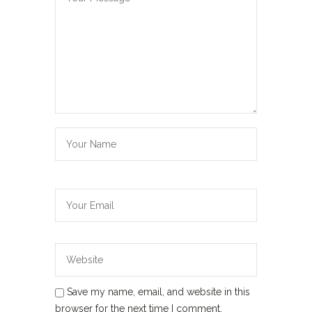
Save my name, email, and website in this
browser for the next time I comment.