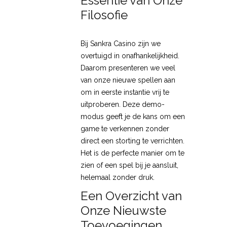
Essentie van Onze
Filosofie
Bij Sankra Casino zijn we
overtuigd in onafhankelijkheid.
Daarom presenteren we veel
van onze nieuwe spellen aan
om in eerste instantie vrij te
uitproberen. Deze demo-
modus geeft je de kans om een
game te verkennen zonder
direct een storting te verrichten.
Het is de perfecte manier om te
zien of een spel bij je aansluit,
helemaal zonder druk.
Een Overzicht van
Onze Nieuwste
Toevoegingen