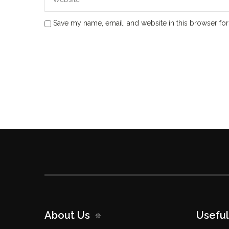
Save my name, email, and website in this browser for
About Us
Useful