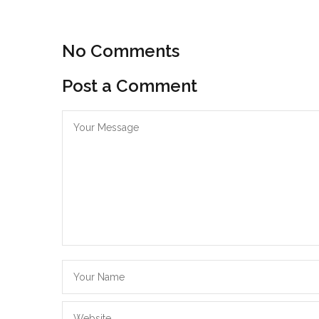
No Comments
Post a Comment