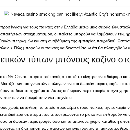
 προσέγγιση για τους παίκτες στην Ελλάδα μέσω μιας σειράς ελκυστικ
 απαιτήσεων στοιχηματισμού, οι παίκτες μπορούν να λαμβάνουν τεκμηρ
ιθανών πληρωμών και στη αναβάθμιση της εμπειρίας παιχνιδιού. Ωστό
φαλαίου. Πώς μπορούν οι παίκτες να διασφαλίσουν ότι θα πλοηγηθούν α
ετικών τύπων μπόνους καζίνο στ
το NV Casino, παρατηρεί κανείς ότι αυτά τα κίνητρα είναι διάφορα και
Μεταξύ των πιο γνωστών επιλογών είναι οι δωρεάν περιστροφές, οι οπο
ύουν τα δικά τους χρήματα. Αυτές οι δωρεάν περιστροφές συχνά χρησιμ
παικτών να δοκιμάσουν νέα παιχνίδια.
νους χωρίς κατάθεση, το οποίο προσφέρει στους παίκτες την ευκαιρία ν
αι ιδιαίτερα σε άτομα που αποστρέφονται το ρίσκο και επιθυμούν να
 τόσο οι δωρεάν περιστροφές όσο και τα μπόνους χωρίς κατάθεση αποτ
ώνοντας τη διατήρηση των παικτών και ενισχύοντας τη μακροπρόθεσ