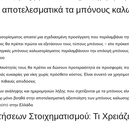
 αποτελεσματικά τα μπόνους καλ
σορίσματος απαιτεί μια σχεδιασμένη προσέγγιση που περιλαμβάνει τ
ες θα πρέπει πρώτα να εξετάσουν τους τύπους μπόνους – είτε πρόκειτα
ηγικές μπόνους καλωσορίσματος περιλαμβάνουν την επιλογή μπόνους π
ού.
πιθανότητές τους θα πρέπει να δώσουν προτεραιότητα σε προσφορές 
ς ευκαιρίες για νίκη χωρίς πρόσθετο κόστος. Είναι συνετό να χρησιμο
ς πιθανές αποδόσεις.
ν ανάληψης και ημερομηνιών λήξης που σχετίζονται με τα μπόνους εί
ι μόνο βοηθά στην αποτελεσματική αξιοποίηση των μπόνους καλωσορίσμ
asino στην Ελλάδα.
ήσεων Στοιχηματισμού: Τι Χρειάζε