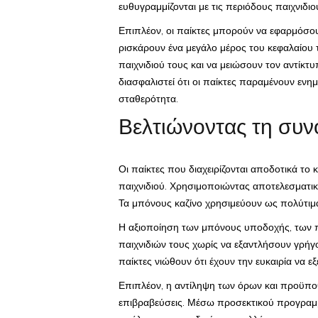
ευθυγραμμίζονται με τις περιόδους παιχνιδιο
Επιπλέον, οι παίκτες μπορούν να εφαρμόσου
ρισκάρουν ένα μεγάλο μέρος του κεφαλαίου 
παιχνιδιού τους και να μειώσουν τον αντίκ
διασφαλιστεί ότι οι παίκτες παραμένουν ενη
σταθερότητα.
Βελτιώνοντας τη συνο
Οι παίκτες που διαχειρίζονται αποδοτικά το 
παιχνιδιού. Χρησιμοποιώντας αποτελεσματικ
Τα μπόνους καζίνο χρησιμεύουν ως πολύτιμα 
Η αξιοποίηση των μπόνους υποδοχής, των π
παιχνιδιών τους χωρίς να εξαντλήσουν γρήγ
παίκτες νιώθουν ότι έχουν την ευκαιρία να ε
Επιπλέον, η αντίληψη των όρων και προϋποθ
επιβραβεύσεις. Μέσω προσεκτικού προγραμμ