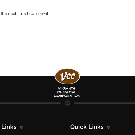
 the next time I comment.
 Links
Quick Links