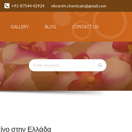
+91-87544 42924
vikranth.chemicals@gmail.com
GALLERY
BLOG
CONTACT US
α
ίνο στην Ελλάδα