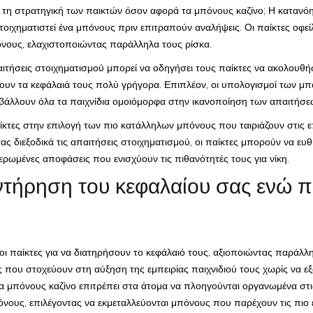
 τη στρατηγική των παικτών όσον αφορά τα μπόνους καζίνο; Η κατανόη
οιχηματιστεί ένα μπόνους πριν επιτραπούν αναλήψεις. Οι παίκτες οφεί
νους, ελαχιστοποιώντας παράλληλα τους ρίσκα.
αιτήσεις στοιχηματισμού μπορεί να οδηγήσει τους παίκτες να ακολουθ
ουν τα κεφάλαιά τους πολύ γρήγορα. Επιπλέον, οι υπολογισμοί των 
βάλλουν όλα τα παιχνίδια ομοιόμορφα στην ικανοποίηση των απαιτήσε
κτες στην επιλογή των πιο κατάλληλων μπόνους που ταιριάζουν στις επ
τας διεξοδικά τις απαιτήσεις στοιχηματισμού, οι παίκτες μπορούν να ευ
ωμένες αποφάσεις που ενισχύουν τις πιθανότητές τους για νίκη.
ντήρηση του κεφαλαίου σας ενώ 
ι παίκτες για να διατηρήσουν το κεφάλαιό τους, αξιοποιώντας παράλλη
τες που στοχεύουν στη αύξηση της εμπειρίας παιχνιδιού τους χωρίς να 
 μπόνους καζίνο επιτρέπει στα άτομα να πλοηγούνται οργανωμένα στις
ους, επιλέγοντας να εκμεταλλεύονται μπόνους που παρέχουν τις πιο 