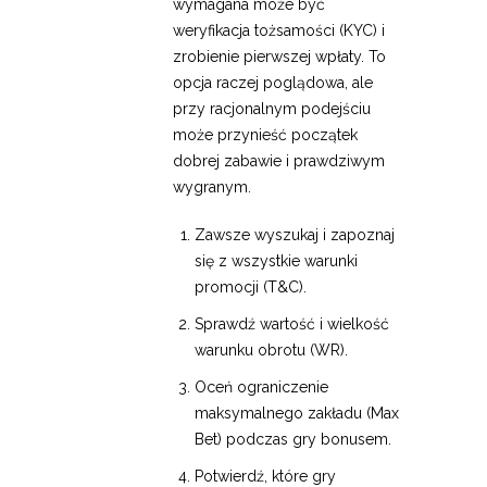
wymagana może być
weryfikacja tożsamości (KYC) i
zrobienie pierwszej wpłaty. To
opcja raczej poglądowa, ale
przy racjonalnym podejściu
może przynieść początek
dobrej zabawie i prawdziwym
wygranym.
Zawsze wyszukaj i zapoznaj
się z wszystkie warunki
promocji (T&C).
Sprawdź wartość i wielkość
warunku obrotu (WR).
Oceń ograniczenie
maksymalnego zakładu (Max
Bet) podczas gry bonusem.
Potwierdź, które gry