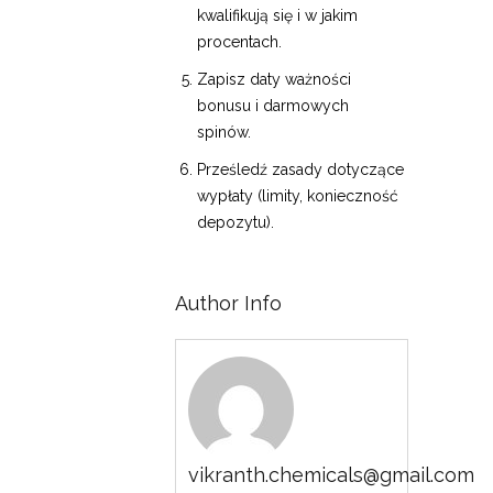
kwalifikują się i w jakim
procentach.
Zapisz daty ważności
bonusu i darmowych
spinów.
Prześledź zasady dotyczące
wypłaty (limity, konieczność
depozytu).
Author Info
vikranth.chemicals@gmail.com