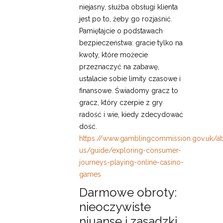
niejasny, służba obsługi klienta
jest po to, żeby go rozjaśnić.
Pamiętajcie o podstawach
bezpieczeństwa: gracie tylko na
kwoty, które możecie
przeznaczyć na zabawę,
ustalacie sobie limity czasowe i
finansowe. Świadomy gracz to
gracz, który czerpie z gry
radość i wie, kiedy zdecydować
dość.
https://www.gamblingcommission.gov.uk/a
us/guide/exploring-consumer-
journeys-playing-online-casino-
games
Darmowe obroty:
nieoczywiste
niuanse i zasadzki