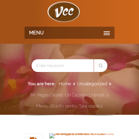
MENU
You are here:
Home
Uncategorized
Mr Vegas Casino: Un Cazinou Licențiat și
Mereu Atractiv pentru Țara noastră