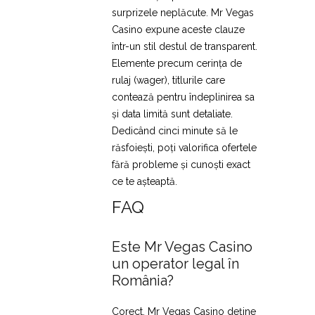
surprizele neplăcute. Mr Vegas
Casino expune aceste clauze
într-un stil destul de transparent.
Elemente precum cerința de
rulaj (wager), titlurile care
contează pentru îndeplinirea sa
și data limită sunt detaliate.
Dedicând cinci minute să le
răsfoiești, poți valorifica ofertele
fără probleme și cunoști exact
ce te așteaptă.
FAQ
Este Mr Vegas Casino
un operator legal în
România?
Corect. Mr Vegas Casino deține