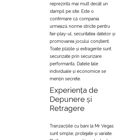
reprezintă mai mult decât un
stampil pe site. Este o
confirmare că compania
urmează norme stricte pentru
fair-play-ul, securitatea datelor și
promovarea jocului conștient.
Toate plățile și extragerile sunt
securizate prin securizare
performantă. Datele tale
individuale și economice se
mențin secrete.
Experiența de
Depunere și
Retragere
Tranzacțiile cu bani la Mr Vegas
sunt simple, protejate și variate.