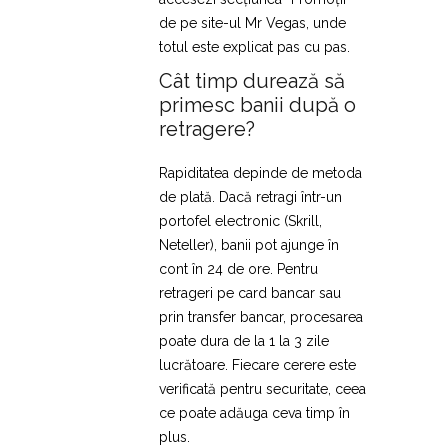
de pe site-ul Mr Vegas, unde
totul este explicat pas cu pas.
Cât timp durează să
primesc banii după o
retragere?
Rapiditatea depinde de metoda
de plată. Dacă retragi într-un
portofel electronic (Skrill,
Neteller), banii pot ajunge în
cont în 24 de ore. Pentru
retrageri pe card bancar sau
prin transfer bancar, procesarea
poate dura de la 1 la 3 zile
lucrătoare. Fiecare cerere este
verificată pentru securitate, ceea
ce poate adăuga ceva timp în
plus.