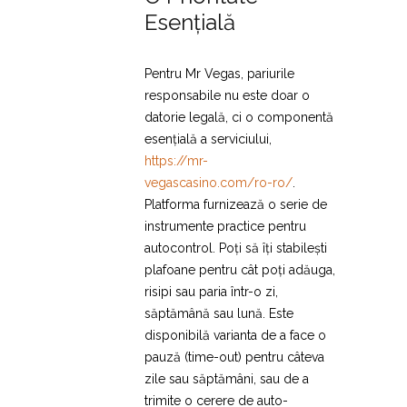
Esențială
Pentru Mr Vegas, pariurile
responsabile nu este doar o
datorie legală, ci o componentă
esențială a serviciului,
https://mr-
vegascasino.com/ro-ro/
.
Platforma furnizează o serie de
instrumente practice pentru
autocontrol. Poți să îți stabilești
plafoane pentru cât poți adăuga,
risipi sau paria într-o zi,
săptămână sau lună. Este
disponibilă varianta de a face o
pauză (time-out) pentru câteva
zile sau săptămâni, sau de a
trimite o cerere de auto-