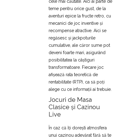
cele mai căutate. Aici ai parte de
teme pentru orice gust, de la
aventuri epice la fructe retro, cu
mecanici de joc inventive și
recompense atractive. Aici se
regăsesc și jackpoturile
cumulative, ale căror sume pot
deveni foarte mari, asigurând
posibilitatea la câștiguri
transformatoare. Fiecare joc
afișează rata teoretică de
rentabilitate (RTP), ca să poți
alege cu ce informații ai trebuie.
Jocuri de Masa
Clasice și Cazinou
Live
În caz că îți dorești atmosfera
unui cazinou adevărat fără să te