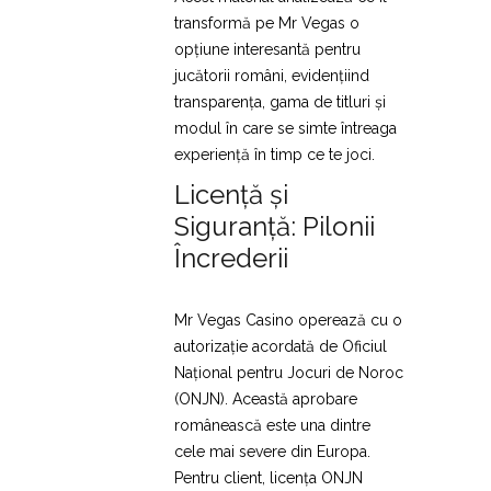
transformă pe Mr Vegas o
opțiune interesantă pentru
jucătorii români, evidențiind
transparența, gama de titluri și
modul în care se simte întreaga
experiență în timp ce te joci.
Licență și
Siguranță: Pilonii
Încrederii
Mr Vegas Casino operează cu o
autorizație acordată de Oficiul
Național pentru Jocuri de Noroc
(ONJN). Această aprobare
românească este una dintre
cele mai severe din Europa.
Pentru client, licența ONJN