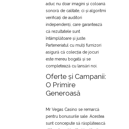
aduc nu doar imagini și coloană
sonoră de calitate, ci și algoritmi
verificați de auditori
independenți, care garantează
că rezultatele sunt
întâmplătoare și juste.
Parteneriatul cu mulți furnizori
asigură că colecția de jocuri
este mereu bogată și se
completează cu lansări noi.
Oferte și Campanii:
O Primire
Generoasă
Mr Vegas Casino se remarcă
pentru bonusurile sale. Acestea
sunt concepute să răsplătească