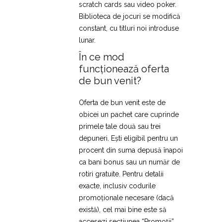
scratch cards sau video poker.
Biblioteca de jocuri se modifică
constant, cu titluri noi introduse
lunar.
În ce mod
funcționează oferta
de bun venit?
Oferta de bun venit este de
obicei un pachet care cuprinde
primele tale două sau trei
depuneri. Ești eligibil pentru un
procent din suma depusă înapoi
ca bani bonus sau un număr de
rotiri gratuite. Pentru detalii
exacte, inclusiv codurile
promoționale necesare (dacă
există), cel mai bine este să
accesezi secțiunea “Promoții”