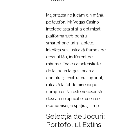
Majoritatea ne jucăm din mână,
pe telefon. Mr Vegas Casino
înțelege asta și și-a optimizat
platforma web pentru
smartphone-uri și tablete.
Interfața se ajustează frumos pe
ecranul tău, indiferent de
mărime. Toate caracteristicile,
de la jocuri la gestionarea
contului și chat-ul cu suportul,
rulează la fel de bine ca pe
computer. Nu este necesar să
descarci o aplicație, ceea ce
economisește spațiu și timp.
Selecția de Jocuri:
Portofoliul Extins