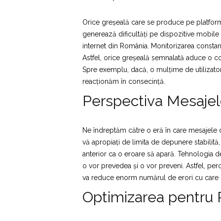
Orice greșeală care se produce pe platformă
generează dificultăți pe dispozitive mobile 
internet din România. Monitorizarea constant
Astfel, orice greșeală semnalată aduce o co
Spre exemplu, dacă, o mulțime de utilizatori
reacționăm în consecință.
Perspectiva Mesajelo
Ne îndreptăm către o eră în care mesajele de
vă apropiați de limita de depunere stabilită
anterior ca o eroare să apară. Tehnologia d
o vor prevedea și o vor preveni. Astfel, perc
va reduce enorm numărul de erori cu care ut
Optimizarea pentru P