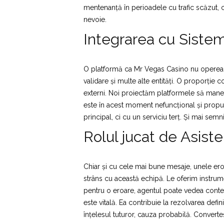
mentenanță în perioadele cu trafic scăzut, c
nevoie.
Integrarea cu Siste
O platformă ca Mr Vegas Casino nu operează 
validare și multe alte entități. O proporție 
externi. Noi proiectăm platformele să maneg
este în acest moment nefuncțional și propune 
principal, ci cu un serviciu terț. Și mai semn
Rolul jucat de Asiste
Chiar și cu cele mai bune mesaje, unele erori
strâns cu această echipă. Le oferim instrum
pentru o eroare, agentul poate vedea contextu
este vitală. Ea contribuie la rezolvarea defi
înțelesul tuturor, cauza probabilă. Converteș