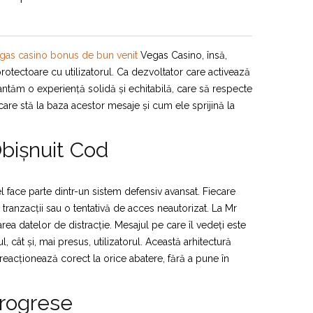
gas casino bonus de bun venit
Vegas Casino, însă,
otectoare cu utilizatorul. Ca dezvoltator care activează
ntăm o experiență solidă și echitabilă, care să respecte
 care stă la baza acestor mesaje și cum ele sprijină la
Obișnuit Cod
 face parte dintr-un sistem defensiv avansat. Fiecare
 tranzacții sau o tentativă de acces neautorizat. La Mr
ea datelor de distracție. Mesajul pe care îl vedeți este
 cât și, mai presus, utilizatorul. Această arhitectură
reacționează corect la orice abatere, fără a pune în
Progrese