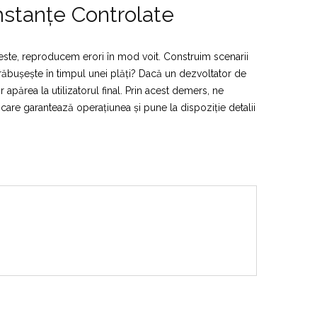
mstanțe Controlate
e teste, reproducem erori în mod voit. Construim scenarii
răbușește în timpul unei plăți? Dacă un dezvoltator de
r apărea la utilizatorul final. Prin acest demers, ne
care garantează operațiunea și pune la dispoziție detalii