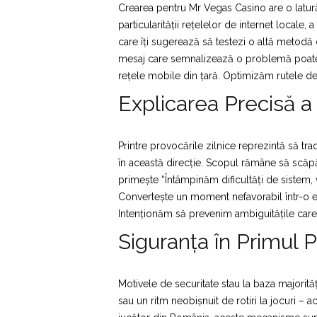
Crearea pentru Mr Vegas Casino are o latură 
particularității rețelelor de internet locale
care îți sugerează să testezi o altă metodă 
mesaj care semnalizează o problemă poate fi
rețele mobile din țară. Optimizăm rutele de
Explicarea Precisă a
Printre provocările zilnice reprezintă să tr
în această direcție. Scopul rămâne să scăpăm
primește “Întâmpinăm dificultăți de sistem, 
Convertește un moment nefavorabil într-o ex
Intenționăm să prevenim ambiguitățile care l
Siguranța în Primul 
Motivele de securitate stau la baza majorit
sau un ritm neobișnuit de rotiri la jocuri –