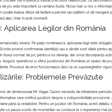
cruciale. Ele împiedică frauda și accesul neautorizat. Ca dezvoltator
ța de joc este important să rămână fluidă. Niciun ban și nici o inform
m poate evalua viteza de tastare a parolei sau pattern-ul de navigare 
lul atac chiar în acel moment.
i: Aplicarea Legilor din România
rnațională severă. Pe piața românească, aplicarea legii este obligato
rorile privind confirmarea identității sau a vârstei sunt vitale pentru a
în fluxul normal de joc pentru a nu deranja, dar orice discrepanță acti
. Asigură operatorul și oferă jucătorului din România un spațiu de joc c
ente. Procesul de erori funcționează deci ca un supraveghetor riguros
lizările: Problemele Prevăzute
ormă de dimensiunea Mr Vegas Casino necesită de întreținere periodică, 
 informative care notifică jucătorii despre o indisponibilitate provizori
âne până la restabilire. Pentru un jucător din România, acest detaliu c
 știe că pauza scurtă de momentan va conduce la o experiență mai plăcu