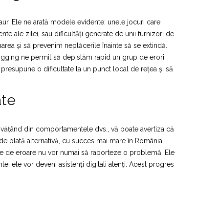
aur. Ele ne arată modele evidente: unele jocuri care
 ale zilei, sau dificultăți generate de unii furnizori de
area și să prevenim neplăcerile înainte să se extindă.
logging ne permit să depistăm rapid un grup de erori.
presupune o dificultate la un punct local de rețea și să
ate
, învățând din comportamentele dvs., vă poate avertiza că
 de plată alternativă, cu succes mai mare în România,
ele de eroare nu vor numai să raporteze o problemă. Ele
e, ele vor deveni asistenți digitali atenți. Acest progres