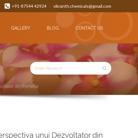
+91-87544 42924
vikranth.chemicals@gmail.com
GALLERY
BLOG
CONTACT US
voltator din România
rspectiva unui Dezvoltator din