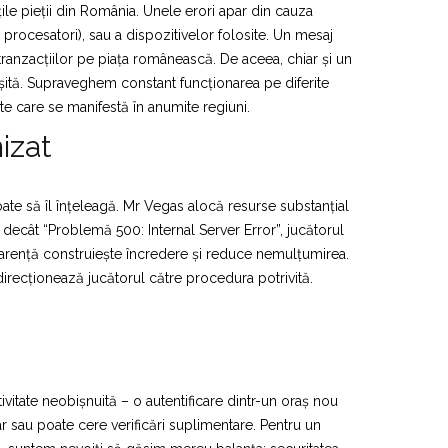
ile pieții din România. Unele erori apar din cauza
i procesatori), sau a dispozitivelor folosite. Un mesaj
 tranzacțiilor pe piața românească. De aceea, chiar și un
ușită. Supraveghem constant funcționarea pe diferite
te care se manifestă în anumite regiuni.
izat
oate să îl înțeleagă. Mr Vegas alocă resurse substanțial
 decât “Problemă 500: Internal Server Error”, jucătorul
sparență construiește încredere și reduce nemulțumirea.
irecționează jucătorul către procedura potrivită.
itate neobișnuită – o autentificare dintr-un oraș nou
r sau poate cere verificări suplimentare. Pentru un