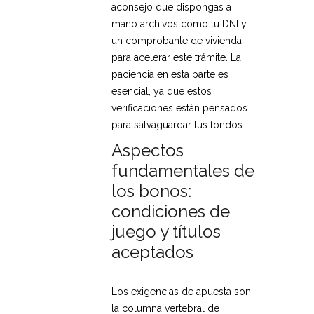
aconsejo que dispongas a
mano archivos como tu DNI y
un comprobante de vivienda
para acelerar este trámite. La
paciencia en esta parte es
esencial, ya que estos
verificaciones están pensados
para salvaguardar tus fondos.
Aspectos
fundamentales de
los bonos:
condiciones de
juego y títulos
aceptados
Los exigencias de apuesta son
la columna vertebral de