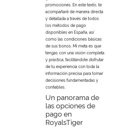
promociones. En este texto, te
acompañaré de manera directa
y detallada a través de todos
los métodos de pago
disponibles en España, así
como las condiciones básicas
de sus bonos. Mi meta es que
tengas con una visión completa
y práctica, facilitándote disfrutar
de tu experiencia con toda la
información precisa para tomar
decisiones fundamentadas y
confiables.
Un panorama de
las opciones de
pago en
RoyalsTiger