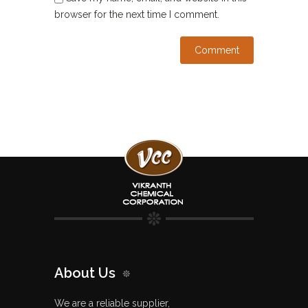
browser for the next time I comment.
About Us
We are a reliable supplier,