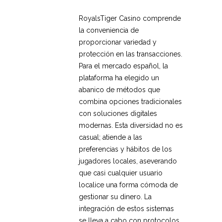
RoyalsTiger Casino comprende
la conveniencia de
proporcionar variedad y
protección en las transacciones.
Para el mercado español, la
plataforma ha elegido un
abanico de métodos que
combina opciones tradicionales
con soluciones digitales
modernas. Esta diversidad no es
casual; atiende a las
preferencias y hábitos de los
jugadores locales, aseverando
que casi cualquier usuario
localice una forma cómoda de
gestionar su dinero. La
integración de estos sistemas
se lleva a cabo con protocolos