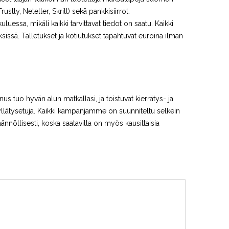
tly, Neteller, Skrill) sekä pankkisiirrot.
sa, mikäli kaikki tarvittavat tiedot on saatu. Kaikki
sissä. Talletukset ja kotiutukset tapahtuvat euroina ilman
 tuo hyvän alun matkallasi, ja toistuvat kierrätys- ja
ä yllätysetuja. Kaikki kampanjamme on suunniteltu selkein
nöllisesti, koska saatavilla on myös kausittaisia