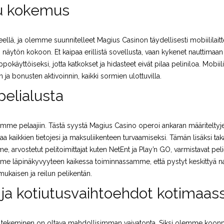
tu kokemus
llä, ja olemme suunnitelleet Magius Casinon täydellisesti mobiililaitt
esi näytön kokoon. Et kaipaa erillistä sovellusta, vaan kykenet nauttim
helppokäyttöiseksi, jotta katkokset ja hidasteet eivät pilaa peliniloa. Mo
n ja bonusten aktivoinnin, kaikki sormien ulottuvilla.
pelialusta
mme pelaajiin. Tästä syystä Magius Casino operoi ankaran määritelty
aa kaikkien tietojesi ja maksuliikenteen turvaamiseksi. Tämän lisäksi ta
arvostetut pelitoimittajat kuten NetEnt ja Play’n GO, varmistavat peli
mme läpinäkyvyyteen kaikessa toiminnassamme, että pystyt keskittyä 
nmukaisen ja reilun pelikentän.
ja kotiutusvaihtoehdot kotimaas
n tekeminen on oltava mahdollisimman vaivatonta. Siksi olemme koonn