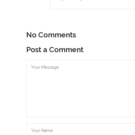
No Comments
Post a Comment