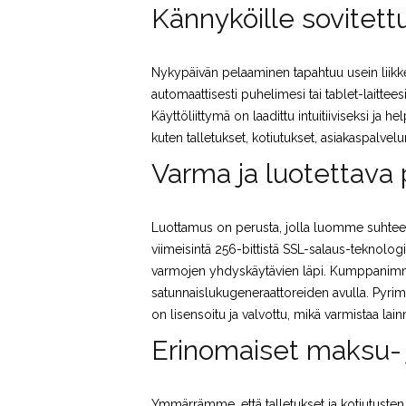
Kännyköille sovitet
Nykypäivän pelaaminen tapahtuu usein liikkee
automaattisesti puhelimesi tai tablet-laitte
Käyttöliittymä on laadittu intuitiiviseksi ja 
kuten talletukset, kotiutukset, asiakaspalvelu
Varma ja luotettava 
Luottamus on perusta, jolla luomme suhtee
viimeisintä 256-bittistä SSL-salaus-teknologi
varmojen yhdyskäytävien läpi. Kumppanimme, 
satunnaislukugeneraattoreiden avulla. Pyri
on lisensoitu ja valvottu, mikä varmistaa lai
Erinomaiset maksu- 
Ymmärrämme, että talletukset ja kotiutuste