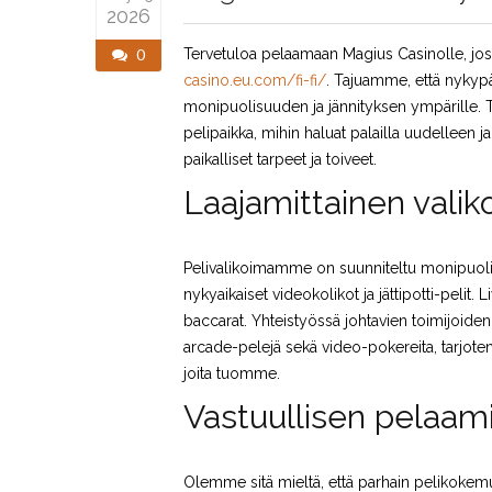
2026
0
Tervetuloa pelaamaan Magius Casinolle, jos
casino.eu.com/fi-fi/
. Tajuamme, että nykyp
monipuolisuuden ja jännityksen ympärille. Ta
pelipaikka, mihin haluat palailla uudelleen j
paikalliset tarpeet ja toiveet.
Laajamittainen valik
Pelivalikoimamme on suunniteltu monipuolisuu
nykyaikaiset videokolikot ja jättipotti-pelit. 
baccarat. Yhteistyössä johtavien toimijoiden
arcade-pelejä sekä video-pokereita, tarjoten 
joita tuomme.
Vastuullisen pelaam
Olemme sitä mieltä, että parhain pelikokemus 