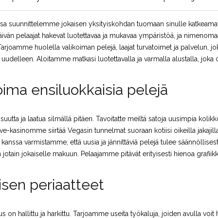
sa suunnittelemme jokaisen yksityiskohdan tuomaan sinulle katkeamat
äivän pelaajat hakevat luotettavaa ja mukavaa ympäristöä, ja nimenom
rjoamme huolella valikoiman pelejä, laajat turvatoimet ja palvelun, jo
a uudelleen. Aloitamme matkasi luotettavalla ja varmalla alustalla, jok
oima ensiluokkaisia pelejä
tta ja laatua silmällä pitäen. Tavoitatte meiltä satoja uusimpia kolikk
Live-kasinomme siirtää Vegasin tunnelmat suoraan kotiisi oikeilla jakajilla 
 kanssa varmistamme, että uusia ja jännittäviä pelejä tulee säännöllis
jotain jokaiselle makuun. Pelaajamme pitävät erityisesti hienoa grafiikk
isen periaatteet
on hallittu ja harkittu. Tarjoamme useita työkaluja, joiden avulla voit h