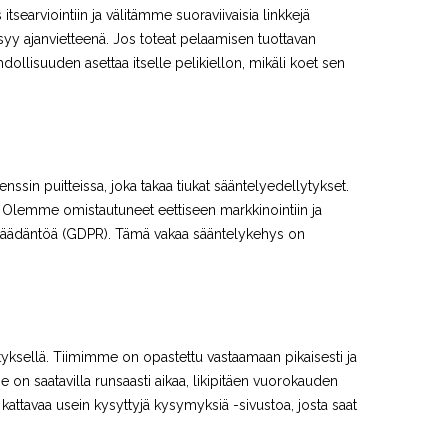
tsearviointiin ja välitämme suoraviivaisia linkkejä
yy ajanvietteenä. Jos toteat pelaamisen tuottavan
isuuden asettaa itselle pelikiellon, mikäli koet sen
sin puitteissa, joka takaa tiukat sääntelyedellytykset.
. Olemme omistautuneet eettiseen markkinointiin ja
ainsäädäntöä (GDPR). Tämä vakaa sääntelykehys on
tyksellä. Tiimimme on opastettu vastaamaan pikaisesti ja
mme on saatavilla runsaasti aikaa, likipitäen vuorokauden
attavaa usein kysyttyjä kysymyksiä -sivustoa, josta saat