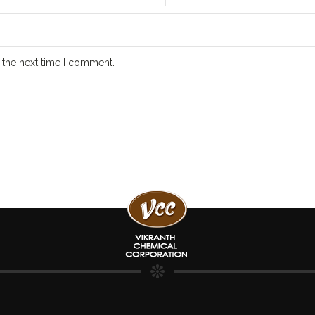
 the next time I comment.