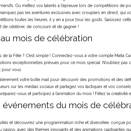
immersifs. Ou mettez vos talents à l’épreuve lors de compétitions de 
anquez pas les aventures exclusives avec croupiers en direct, qui v
itions toutes les heures, il y en a pour tous les goûts. Saisissez cet
t de célébrer, de concourir et de gagner !
au mois de célébration
is de la Fête ? C’est simple ! Connectez-vous à votre compte Mafia Ca
otions exceptionnelles prévues pour ce mois spécial. N’oubliez pas d
 pour vous.
lièrement votre boîte mail pour découvrir des promotions et des déf
eurs sur les médias sociaux et partagez vos tactiques et vos conseils
parez-vous et participez à l’animation du mois ! Fêtez la créativité et
 événements du mois de célébra
és et découvrez une programmation riche et diversifiée, conçue pour o
u casino, avec des thèmes innovants et des animations captivantes qui 