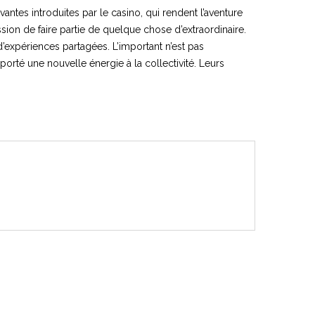
vantes introduites par le casino, qui rendent l’aventure
ssion de faire partie de quelque chose d’extraordinaire.
d’expériences partagées. L’important n’est pas
orté une nouvelle énergie à la collectivité. Leurs