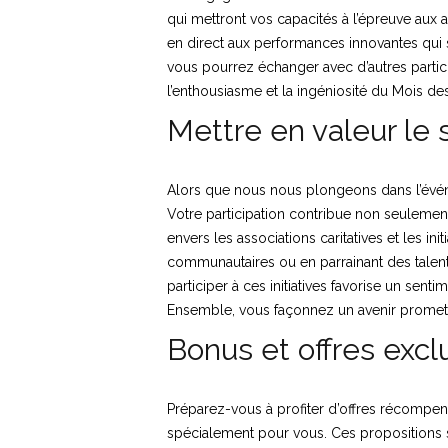
qui mettront vos capacités à l’épreuve aux a
en direct aux performances innovantes qui
vous pourrez échanger avec d’autres partic
l’enthousiasme et la ingéniosité du Mois de
Mettre en valeur le
Alors que nous nous plongeons dans l’événem
Votre participation contribue non seulemen
envers les associations caritatives et les 
communautaires ou en parrainant des talents
participer à ces initiatives favorise un sen
Ensemble, vous façonnez un avenir promett
Bonus et offres exclu
Préparez-vous à profiter d’offres récompen
spécialement pour vous. Ces propositions so