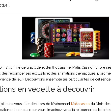
ial.
in s’illumine de gratitude et d’enthousiasme. Mafia Casino honore se
ec des récompenses exclusifs et des animations thématiques, il prome
périence de jeu ? Découvrons ensemble les particularités de cet rend
tions en vedette à découvrir
itantes vous attendent lors de l’événement
Mafiacasino
du Mois des 
pécialement conçus pour vous. Imaginez-vous faire tourner les bobine