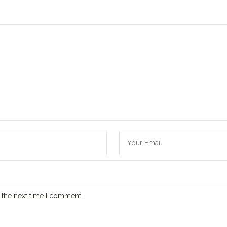
 the next time I comment.