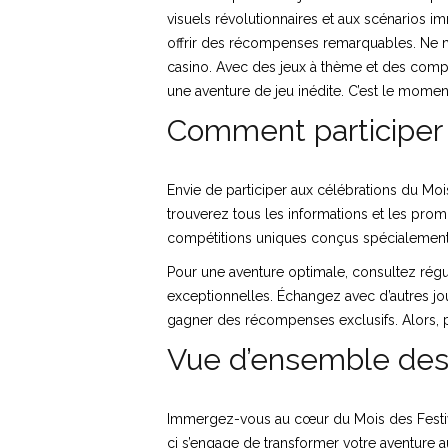
visuels révolutionnaires et aux scénarios 
offrir des récompenses remarquables. Ne m
casino. Avec des jeux à thème et des compét
une aventure de jeu inédite. C’est le momen
Comment participer 
Envie de participer aux célébrations du Mo
trouverez tous les informations et les prom
compétitions uniques conçus spécialement
Pour une aventure optimale, consultez régu
exceptionnelles. Échangez avec d’autres jou
gagner des récompenses exclusifs. Alors, pré
Vue d’ensemble des
Immergez-vous au cœur du Mois des Festivit
ci s’engage de transformer votre aventure a