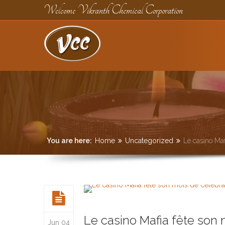
Welcome Vikranth Chemical Corporation
You are here:
Home
Uncategorized
Le casino Maf
Le casino Mafia fête son 
Jun 04