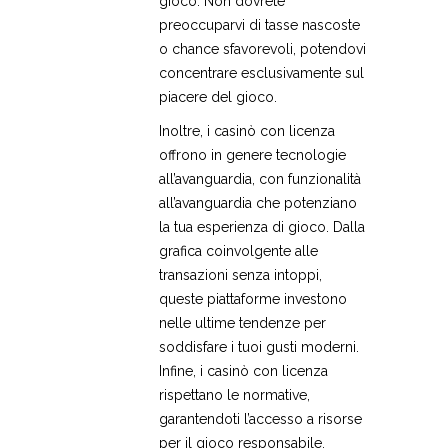
gioco. Non dovrete
preoccuparvi di tasse nascoste
o chance sfavorevoli, potendovi
concentrare esclusivamente sul
piacere del gioco.
Inoltre, i casinò con licenza
offrono in genere tecnologie
all’avanguardia, con funzionalità
all’avanguardia che potenziano
la tua esperienza di gioco. Dalla
grafica coinvolgente alle
transazioni senza intoppi,
queste piattaforme investono
nelle ultime tendenze per
soddisfare i tuoi gusti moderni.
Infine, i casinò con licenza
rispettano le normative,
garantendoti l’accesso a risorse
per il gioco responsabile.