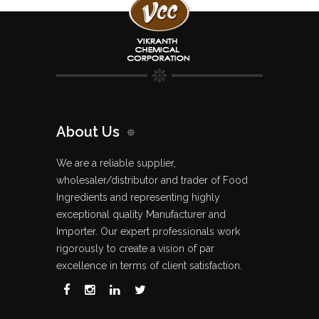
About Us
We are a reliable supplier,
wholesaler/distributor and trader of Food
Ingredients and representing highly
exceptional quality Manufacturer and
Importer. Our expert professionals work
rigorously to create a vision of par
excellence in terms of client satisfaction.