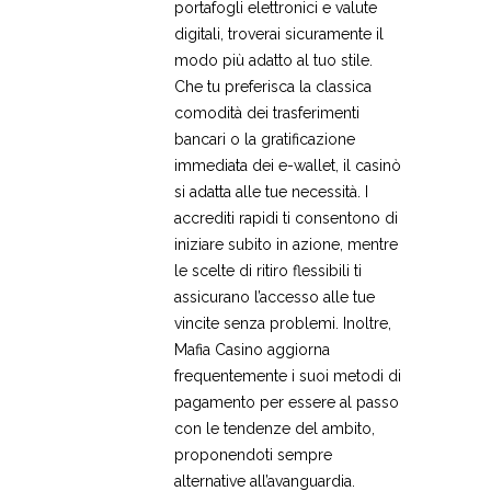
portafogli elettronici e valute
digitali, troverai sicuramente il
modo più adatto al tuo stile.
Che tu preferisca la classica
comodità dei trasferimenti
bancari o la gratificazione
immediata dei e-wallet, il casinò
si adatta alle tue necessità. I
accrediti rapidi ti consentono di
iniziare subito in azione, mentre
le scelte di ritiro flessibili ti
assicurano l’accesso alle tue
vincite senza problemi. Inoltre,
Mafia Casino aggiorna
frequentemente i suoi metodi di
pagamento per essere al passo
con le tendenze del ambito,
proponendoti sempre
alternative all’avanguardia.