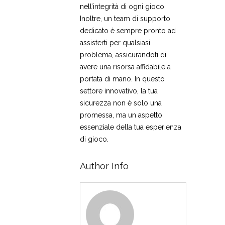
nell’integrità di ogni gioco.
Inoltre, un team di supporto
dedicato è sempre pronto ad
assisterti per qualsiasi
problema, assicurandoti di
avere una risorsa affidabile a
portata di mano. In questo
settore innovativo, la tua
sicurezza non è solo una
promessa, ma un aspetto
essenziale della tua esperienza
di gioco.
Author Info