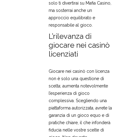
solo ti divertirai su Mafia Casino,
ma sosterrai anche un
approccio equilibrato e
responsabile al gioco.
L’rilevanza di
giocare nei casinò
licenziati
Giocare nei casinò con licenza
non è solo una questione di
scelta; aumenta notevolmente
l’esperienza di gioco
complessiva. Scegliendo una
piattaforma autorizzata, avrete la
garanzia di un gioco equo e di
pratiche chiare, il che infonderà
fiducia nelle vostre scelte di