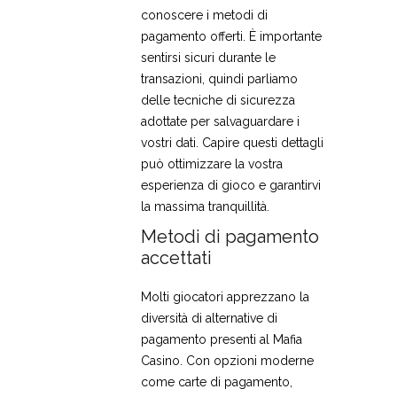
conoscere i metodi di
pagamento offerti. È importante
sentirsi sicuri durante le
transazioni, quindi parliamo
delle tecniche di sicurezza
adottate per salvaguardare i
vostri dati. Capire questi dettagli
può ottimizzare la vostra
esperienza di gioco e garantirvi
la massima tranquillità.
Metodi di pagamento
accettati
Molti giocatori apprezzano la
diversità di alternative di
pagamento presenti al Mafia
Casino. Con opzioni moderne
come carte di pagamento,