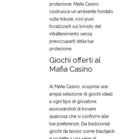
protezione, Mafia Casino
costruisce un ambiente fondato
sulla fiducia, così puoi
focalizzarti sul brivido del
intrattenimento senza
preoccuparti della tua
protezione.
Giochi offerti al
Mafia Casino
Al Mafia Casino, scoprirai una
ampia selezione di giochi ideali
a ogni tipo di giocatore,
assicurandoti di trovare
qualcosa che si conformi alle
tue preferenze. Dai tradizionali
giochi da tavolo come blackjack
e roulette a una serie di