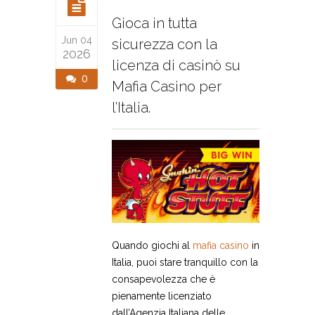
Gioca in tutta
Jun 04
sicurezza con la
2026
licenza di casinò su
0
Mafia Casino per
l’Italia.
Quando giochi al
mafia casino
in
Italia, puoi stare tranquillo con la
consapevolezza che è
pienamente licenziato
dall’Agenzia Italiana delle