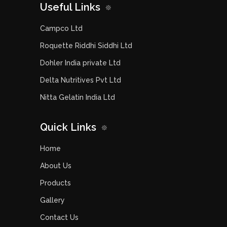
Useful Links
Campco Ltd
Roquette Riddhi Siddhi Ltd
Dohler India private Ltd
Delta Nutritives Pvt Ltd
Nitta Gelatin India Ltd
Quick Links
Home
About Us
Products
Gallery
Contact Us