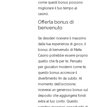
come questi bonus possono
migliorare il tuo tempo al
casinò.
Offerta bonus di
benvenuto
Se desideri ricevere il massimo
dalla tua esperienza di gioco, il
bonus di benvenuto di Mafia
Casino potrebbe essere proprio
quello che fa per te. Pensato
per giocatori moderni come te,
questo bonus accresce il
divertimento fin da subito. Al
momento dell’iscrizione,
riceverai un generoso bonus sul
deposito che aggiungerà fondi
extra al tuo conto. Questo
significa maggiori opportunità di