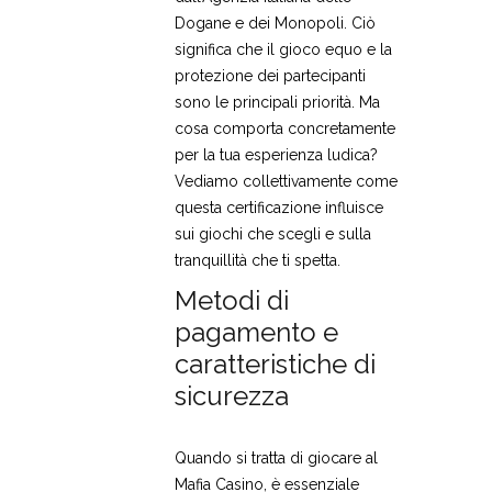
Dogane e dei Monopoli. Ciò
significa che il gioco equo e la
protezione dei partecipanti
sono le principali priorità. Ma
cosa comporta concretamente
per la tua esperienza ludica?
Vediamo collettivamente come
questa certificazione influisce
sui giochi che scegli e sulla
tranquillità che ti spetta.
Metodi di
pagamento e
caratteristiche di
sicurezza
Quando si tratta di giocare al
Mafia Casino, è essenziale