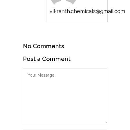
vikranth.chemicals@gmail.com
No Comments
Post a Comment