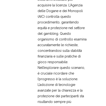
acquisire la licenza. L’Agenzia
delle Dogane e dei Monopoli
(AIC) controlla questo
procedimento, garantendo
equità e protezione nel settore
del gambling. Questo
organismo di controllo esamina
accuratamente le richieste,
concentrandosi sulla stabilità
finanziaria e sulle pratiche di
gioco responsabile.
Nell’esplorare questo scenario,
è cruciale ricordare che
l’progresso è la soluzione.
L’adozione di tecnologie
avanzate per la chiarezza e la
protezione dei partecipanti sta
risultando sempre più