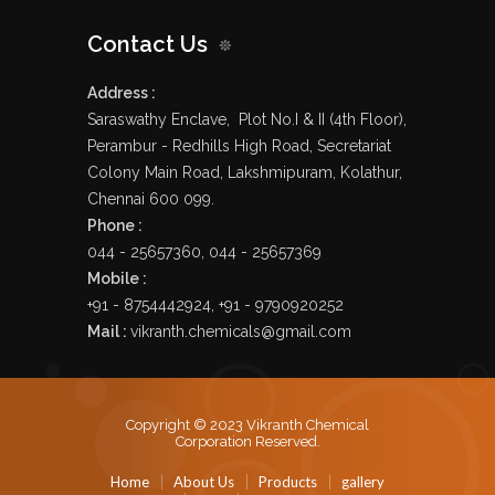
Contact Us
Address :
Saraswathy Enclave, Plot No.I & II (4th Floor),
Perambur - Redhills High Road, Secretariat
Colony Main Road, Lakshmipuram, Kolathur,
Chennai 600 099.
Phone :
044 - 25657360, 044 - 25657369
Mobile :
+91 - 8754442924, +91 - 9790920252
Mail :
vikranth.chemicals@gmail.com
Copyright © 2023 Vikranth Chemical
Corporation Reserved.
Home
About Us
Products
gallery