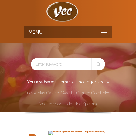
MENU
You are here:
Home
Uncategorized
Lucky Max Casino: Waarbij Gamen Goed Moet
Voelen voor Hollandse Spelers