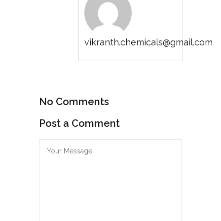
vikranth.chemicals@gmail.com
No Comments
Post a Comment