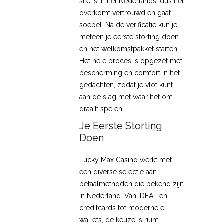
site is in het Nederlands, dus het
overkomt vertrouwd en gaat
soepel. Na de verificatie kun je
meteen je eerste storting doen
en het welkomstpakket starten.
Het hele proces is opgezet met
bescherming en comfort in het
gedachten, zodat je vlot kunt
aan de slag met waar het om
draait: spelen.
Je Eerste Storting
Doen
Lucky Max Casino werkt met
een diverse selectie aan
betaalmethoden die bekend zijn
in Nederland. Van iDEAL en
creditcards tot moderne e-
wallets, de keuze is ruim.