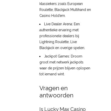
klassiekers zoals European
Roulette, Blackjack Multihand en
Casino Hold’em.
Live Dealer Arena: Een
authentieke ervaring met
professionele dealers bij
Lightning Roulette, Live
Blackjack en overige spelen.
Jackpot Games: Droom
groot met netwerk jackpots
waar de prijzen blijven oplopen
tot iemand wint.
Vragen en
antwoorden
Is Lucky Max Casino