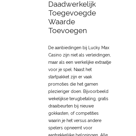
Daadwerkelijk
Toegevoegde
Waarde
Toevoegen
De aanbiedingen bij Lucky Max
Casino zijn niet als verleidingen,
maar als een werkelijke extraatje
voor je spel. Naast het
startpakket zijn er vaak
promoties die het gamen
plezieriger doen. Bijvoorbeeld
wekelijkse terugbetaling, gratis
draaibeurten bij nieuwe
gokkasten, of competities
waarin je het versus andere
spelers opneemt voor
aantrekkelijke beloningen. Alle