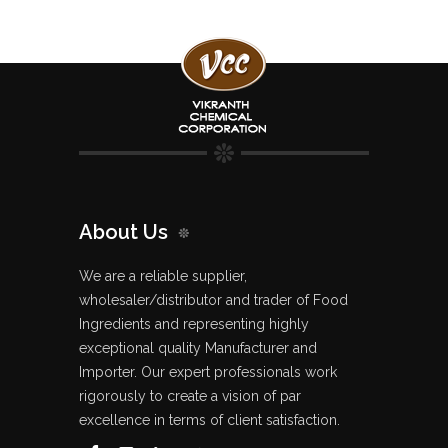
About Us
We are a reliable supplier,
wholesaler/distributor and trader of Food
Ingredients and representing highly
exceptional quality Manufacturer and
Importer. Our expert professionals work
rigorously to create a vision of par
excellence in terms of client satisfaction.