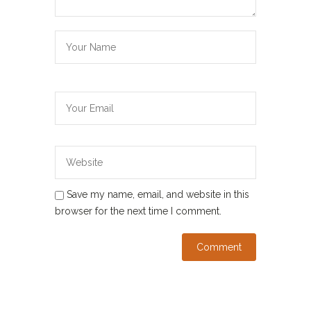
Save my name, email, and website in this
browser for the next time I comment.