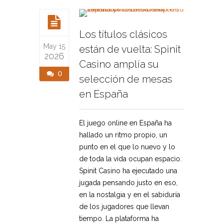
Los títulos clásicos
May 15
están de vuelta: Spinit
2026
Casino amplía su
0
selección de mesas
en España
El juego online en España ha
hallado un ritmo propio, un
punto en el que lo nuevo y lo
de toda la vida ocupan espacio.
Spinit Casino ha ejecutado una
jugada pensando justo en eso,
en la nostalgia y en el sabiduría
de los jugadores que llevan
tiempo. La plataforma ha