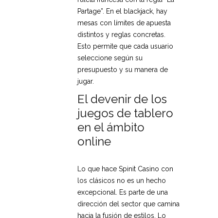
Partage”. En el blackjack, hay
mesas con límites de apuesta
distintos y reglas concretas.
Esto permite que cada usuario
seleccione según su
presupuesto y su manera de
jugar.
El devenir de los
juegos de tablero
en el ámbito
online
Lo que hace Spinit Casino con
los clásicos no es un hecho
excepcional. Es parte de una
dirección del sector que camina
hacia la fusión de estilos. Lo