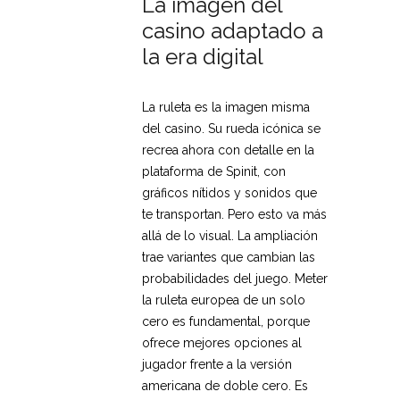
La imagen del
casino adaptado a
la era digital
La ruleta es la imagen misma
del casino. Su rueda icónica se
recrea ahora con detalle en la
plataforma de Spinit, con
gráficos nítidos y sonidos que
te transportan. Pero esto va más
allá de lo visual. La ampliación
trae variantes que cambian las
probabilidades del juego. Meter
la ruleta europea de un solo
cero es fundamental, porque
ofrece mejores opciones al
jugador frente a la versión
americana de doble cero. Es