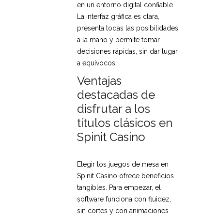
en un entorno digital confiable.
La interfaz gráfica es clara,
presenta todas las posibilidades
a la mano y permite tomar
decisiones rápidas, sin dar lugar
a equívocos.
Ventajas
destacadas de
disfrutar a los
títulos clásicos en
Spinit Casino
Elegir los juegos de mesa en
Spinit Casino ofrece beneficios
tangibles. Para empezar, el
software funciona con fluidez,
sin cortes y con animaciones