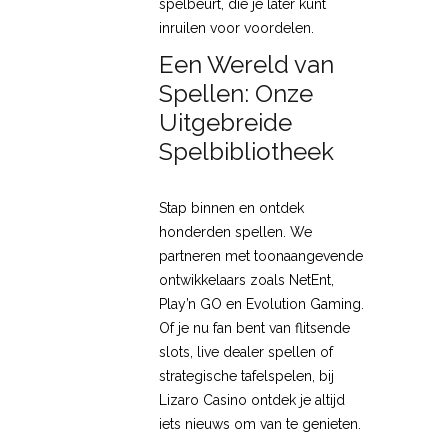
spelbeurt, die je later kunt
inruilen voor voordelen.
Een Wereld van
Spellen: Onze
Uitgebreide
Spelbibliotheek
Stap binnen en ontdek
honderden spellen. We
partneren met toonaangevende
ontwikkelaars zoals NetEnt,
Play’n GO en Evolution Gaming.
Of je nu fan bent van flitsende
slots, live dealer spellen of
strategische tafelspelen, bij
Lizaro Casino ontdek je altijd
iets nieuws om van te genieten.