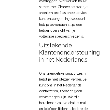
overleggen. We werken nauw
samen met Chance.be, waar je
anoniem professioneel advies
kunt ontvangen. In je account
heb je bovendien altijd een
helder overzicht van je
volledige spelgeschiedenis.
Uitstekende
Klantenondersteuning
in het Nederlands
Ons vriendelijke supportteam
helpt je met plezier verder. Je
kunt ons in het Nederlands
contacteren, zodat er geen
verwarringen zijn. We zijn
bereikbaar via live chat, e-mail
en telefoon tijdens uitgebreide