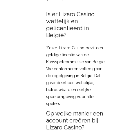
Is er Lizaro Casino
wettelijk en
gelicentieerd in
België?
Zeker. Lizaro Casino bezit een
geldige licentie van de
Kansspelcommissie van België.
We conformeren volledig aan
de regelgeving in België. Dat
garandeert een wettelijke,
betrouwbare en eerlijke
speelomgeving voor alle
spelers.
Op welke manier een
account creëren bij
Lizaro Casino?