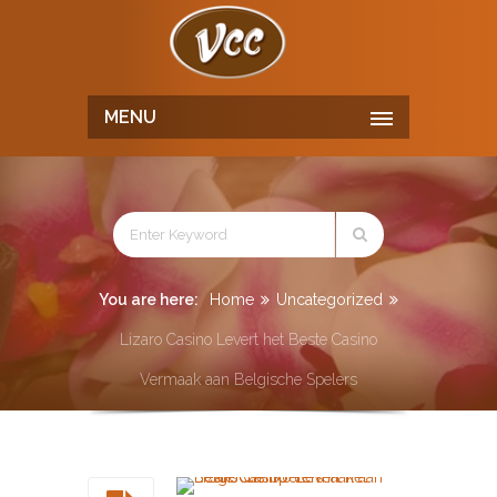
MENU
You are here:
Home
Uncategorized
Lizaro Casino Levert het Beste Casino
Vermaak aan Belgische Spelers