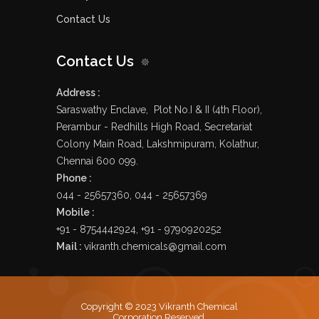
Contact Us
Contact Us
Address :
Saraswathy Enclave, Plot No.I & II (4th Floor),
Perambur - Redhills High Road, Secretariat
Colony Main Road, Lakshmipuram, Kolathur,
Chennai 600 099.
Phone :
044 - 25657360, 044 - 25657369
Mobile :
+91 - 8754442924, +91 - 9790920252
Mail :
vikranth.chemicals@gmail.com
Copyright © 2023 Vikranth Chemical
Corporation Reserved.