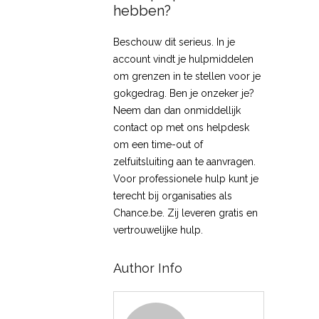
hebben?
Beschouw dit serieus. In je
account vindt je hulpmiddelen
om grenzen in te stellen voor je
gokgedrag. Ben je onzeker je?
Neem dan dan onmiddellijk
contact op met ons helpdesk
om een time-out of
zelfuitsluiting aan te aanvragen.
Voor professionele hulp kunt je
terecht bij organisaties als
Chance.be. Zij leveren gratis en
vertrouwelijke hulp.
Author Info