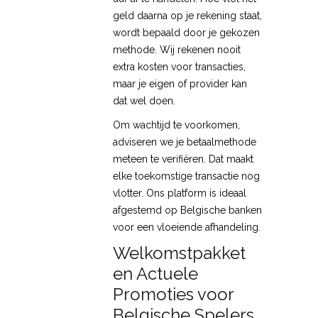
geld daarna op je rekening staat,
wordt bepaald door je gekozen
methode. Wij rekenen nooit
extra kosten voor transacties,
maar je eigen of provider kan
dat wel doen.
Om wachtijd te voorkomen,
adviseren we je betaalmethode
meteen te verifiëren. Dat maakt
elke toekomstige transactie nog
vlotter. Ons platform is ideaal
afgestemd op Belgische banken
voor een vloeiende afhandeling.
Welkomstpakket
en Actuele
Promoties voor
Belgische Spelers