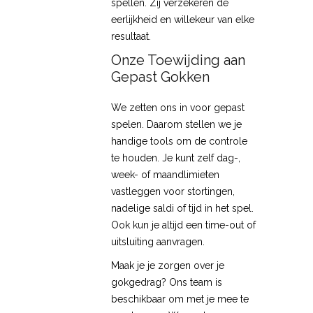
spellen. Zij verzekeren de
eerlijkheid en willekeur van elke
resultaat.
Onze Toewijding aan
Gepast Gokken
We zetten ons in voor gepast
spelen. Daarom stellen we je
handige tools om de controle
te houden. Je kunt zelf dag-,
week- of maandlimieten
vastleggen voor stortingen,
nadelige saldi of tijd in het spel.
Ook kun je altijd een time-out of
uitsluiting aanvragen.
Maak je je zorgen over je
gokgedrag? Ons team is
beschikbaar om met je mee te