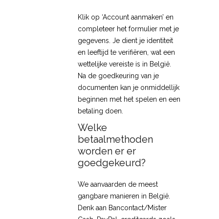
Klik op ‘Account aanmaken’ en
completeer het formulier met je
gegevens. Je dient je identiteit
en leeftijd te verifiëren, wat een
wettelijke vereiste is in België.
Na de goedkeuring van je
documenten kan je onmiddellijk
beginnen met het spelen en een
betaling doen.
Welke
betaalmethoden
worden er er
goedgekeurd?
We aanvaarden de meest
gangbare manieren in België.
Denk aan Bancontact/Mister