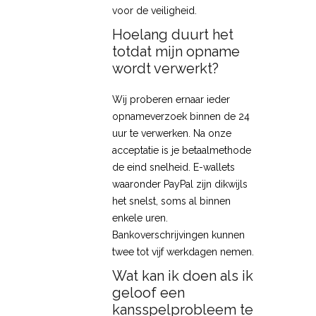
voor de veiligheid.
Hoelang duurt het
totdat mijn opname
wordt verwerkt?
Wij proberen ernaar ieder
opnameverzoek binnen de 24
uur te verwerken. Na onze
acceptatie is je betaalmethode
de eind snelheid. E-wallets
waaronder PayPal zijn dikwijls
het snelst, soms al binnen
enkele uren.
Bankoverschrijvingen kunnen
twee tot vijf werkdagen nemen.
Wat kan ik doen als ik
geloof een
kansspelprobleem te