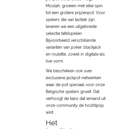
Moolah, groeien met elke spin
tot een grotere prijzenpot. Voor
spelers die van tactiek zijn,
leveren we een uitgebreide
selectie tafelspelen.
Bijvoorbeeld verschillende
varianten van poker, blackjack
en roulette, zowel in digitale als
live vorm.
We beschikken ook over
exclusieve jackpot-netwerken
waar de pot speciaal voor onze
Belgische spelers groeit. Dat
verhoogt de kans dat iemand uit
onze community de hoofdprijs
wint.
Het