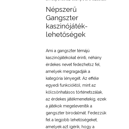
Népszerű
Gangszter
kaszinójáték-
lehetőségek
Ami a gangszter témájú
kaszinójátékokat érinti, néhány
érdekes nevet fedezhetsz fel,
amelyek megragadják a
kategória lényegét. Az efféle
egyedi funkcióktól, mint az
kölcsönhatásos történetszálak,
az érdekes játékmenetekig, ezek
a játékok megelevenítik a
gangszter birodalmát. Fedezzük
fel a legjobb lehetőségeket,
amelyek azt ígérik, hogy a