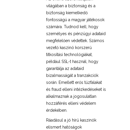
világában a biztonság és a
biztonság kiemelkedő
fontosságú a magyar játékosok
számára. Tudnod kell, hogy
személyes és pénzügyi adataid
megfelelően védettek. Számos
vezető kaszinó korszerű
titkosítási technológiákat,
például SSL-t használ, hogy
garantálja az adataid
bizalmasságát a tranzakciók
során. Emellett erős tűzfalakat
és fraud elleni intézkedéseket is
alkalmaznak a jogosulatlan
hozzáférés elleni védelem
érdekében.
Ráadásul a jó hírű kaszinók
elismert hatóságok