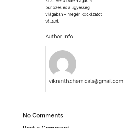
kínál. Vesd bele magad a
bűnözés és a ügyesség
világában – megéri kockázatot
vállalni.
Author Info
vikranth.chemicals@gmail.com
No Comments
Post a Comment