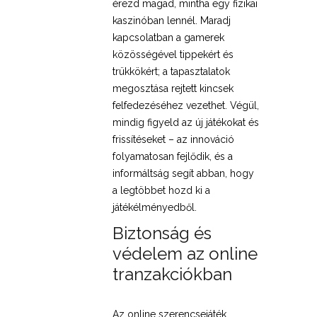
érezd magad, mintha egy fizikai
kaszinóban lennél. Maradj
kapcsolatban a gamerek
közösségével tippekért és
trükkökért; a tapasztalatok
megosztása rejtett kincsek
felfedezéséhez vezethet. Végül,
mindig figyeld az új játékokat és
frissítéseket – az innováció
folyamatosan fejlődik, és a
informáltság segít abban, hogy
a legtöbbet hozd ki a
játékélményedből.
Biztonság és
védelem az online
tranzakciókban
Az online szerencsejáték