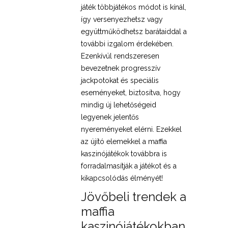
játék többjátékos módot is kínál,
így versenyezhetsz vagy
együttműködhetsz barátaiddal a
további izgalom érdekében.
Ezenkívül rendszeresen
bevezetnek progresszív
jackpotokat és speciális
eseményeket, biztosítva, hogy
mindig új lehetőségeid
legyenek jelentős
nyereményeket elérni. Ezekkel
az újító elemekkel a maffia
kaszinójátékok továbbra is
forradalmasítják a játékot és a
kikapcsolódás élményét!
Jövőbeli trendek a
maffia
kaszinójátékokban