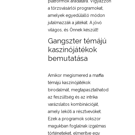
platformok áradatára. Vigyázzon
a törzsvásárlói programokat,
amelyek egyedülálló módon
jutalmazzák a játékát. A jövő
világos, és Önnek készült!
Gangszter témájú
kaszinójátékok
bemutatása
Amikor megismered a maffia
témájú kaszinójátékok
birodalmát, megtapasztalhatod
az feszültség és az intrika
varázslatos kombinációját,
amely leköti a résztvevőket.
Ezek a programok sokszor
magukban foglalnak izgalmas
történeteket, elmerítve egy