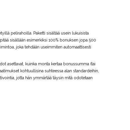
lä pelirahoilla. Paketti sisältää usein lukuisista
in pitää sisällään esimerkiksi 100% bonuksen jopa 500
oimintoa, joka tehdään useimmiten automaattisesti
ehdot asettavat, kuinka monta kertaa bonussumma (tai
aatimukset kohtuullisina suhteessa alan standardeihin,
ktivointia, jotta hän ymmärtää täysin mitä odotetaan