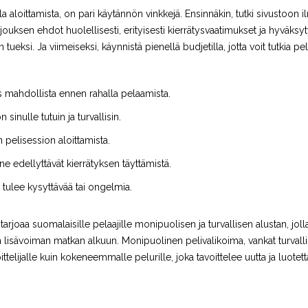
lla aloittamista, on pari käytännön vinkkejä. Ensinnäkin, tutki sivustoon i
tarjouksen ehdot huolellisesti, erityisesti kierrätysvaatimukset ja hyväks
n tueksi. Ja viimeiseksi, käynnistä pienellä budjetilla, jotta voit tutkia 
s mahdollista ennen rahalla pelaamista.
sinulle tutuin ja turvallisin.
en pelisession aloittamista.
ne edellyttävät kierrätyksen täyttämistä.
 tulee kysyttävää tai ongelmia.
arjoaa suomalaisille pelaajille monipuolisen ja turvallisen alustan, joll
yvän lisävoiman matkan alkuun. Monipuolinen pelivalikoima, vankat turval
oittelijalle kuin kokeneemmalle pelurille, joka tavoittelee uutta ja luo