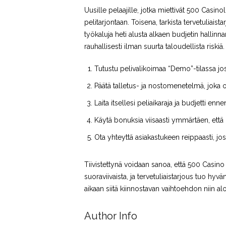
Uusille pelaajille, jotka miettivät 500 Casino
pelitarjontaan. Toisena, tarkista tervetuliais
työkaluja heti alusta alkaen budjetin hallinna
rauhallisesti ilman suurta taloudellista riskiä.
Tutustu pelivalikoimaa “Demo”-tilassa jo
Päätä talletus- ja nostomenetelmä, joka on 
Laita itsellesi peliaikaraja ja budjetti enn
Käytä bonuksia viisaasti ymmärtäen, että 
Ota yhteyttä asiakastukeen reippaasti, jos
Tiivistettynä voidaan sanoa, että 500 Casino t
suoraviivaista, ja tervetuliaistarjous tuo h
aikaan siitä kiinnostavan vaihtoehdon niin al
Author Info