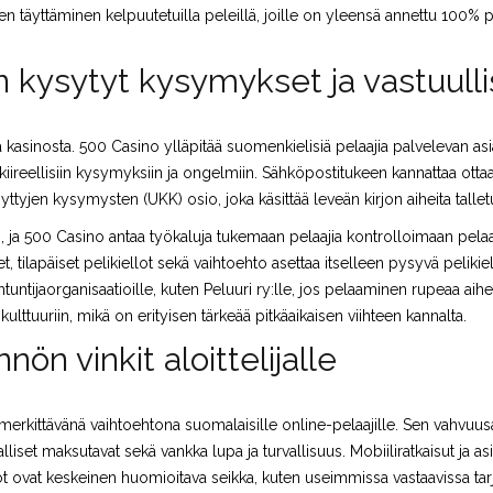
iden täyttäminen kelpuutetuilla peleillä, joille on yleensä annettu 100% 
n kysytyt kysymykset ja vastuull
 kasinosta. 500 Casino ylläpitää suomenkielisiä pelaajia palvelevan asia
kiireellisiin kysymyksiin ja ongelmiin. Sähköpostitukeen kannattaa ottaa
tyjen kysymysten (UKK) osio, joka käsittää leveän kirjon aiheita talletuk
a 500 Casino antaa työkaluja tukemaan pelaajia kontrolloimaan pelaamis
met, tilapäiset pelikiellot sekä vaihtoehto asettaa itselleen pysyvä pelik
antuntijaorganisaatioille, kuten Peluuri ry:lle, jos pelaaminen rupeaa ai
ulttuuriin, mikä on erityisen tärkeää pitkäaikaisen viihteen kannalta.
ön vinkit aloittelijalle
merkittävänä vaihtoehtona suomalaisille online-pelaajille. Sen vahvuusal
alliset maksutavat sekä vankka lupa ja turvallisuus. Mobiiliratkaisut ja 
 ovat keskeinen huomioitava seikka, kuten useimmissa vastaavissa tarj