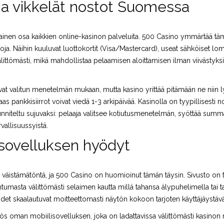
a vikkelät nostot Suomessa
ainen osa kaikkien online-kasinon palveluita. 500 Casino ymmärtää tämän
a. Näihin kuuluvat luottokortit (Visa/Mastercard), useat sähköiset lompa
älittömästi, mikä mahdollistaa pelaamisen aloittamisen ilman viivästyks
roavat valitun menetelmän mukaan, mutta kasino yrittää pitämään ne niin
aas pankkisiirrot voivat viedä 1-3 arkipäivää. Kasinolla on tyypillisesti nos
unniteltu sujuvaksi: pelaaja valitsee kotiutusmenetelmän, syöttää summ
vallisuussyistä.
lisovelluksen hyödyt
stämätöntä, ja 500 Casino on huomioinut tämän täysin. Sivusto on täysin
tumasta välittömästi selaimen kautta millä tahansa älypuhelimella tai tab
uudet skaalautuvat moitteettomasti näytön kokoon tarjoten käyttäjäystäväl
 oman mobiilisovelluksen, joka on ladattavissa välittömästi kasinon net