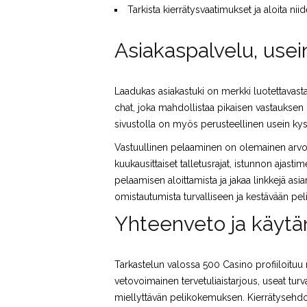
Tarkista kierrätysvaatimukset ja aloita ni
Asiakaspalvelu, usei
Laadukas asiakastuki on merkki luotettavasta
chat, joka mahdollistaa pikaisen vastauksen 
sivustolla on myös perusteellinen usein kysyt
Vastuullinen pelaaminen on olemainen arvo, j
kuukausittaiset talletusrajat, istunnon ajasti
pelaamisen aloittamista ja jakaa linkkejä asi
omistautumista turvalliseen ja kestävään pelik
Yhteenveto ja käytänn
Tarkastelun valossa 500 Casino profiiloituu 
vetovoimainen tervetuliaistarjous, useat turv
miellyttävän pelikokemuksen. Kierrätysehdot