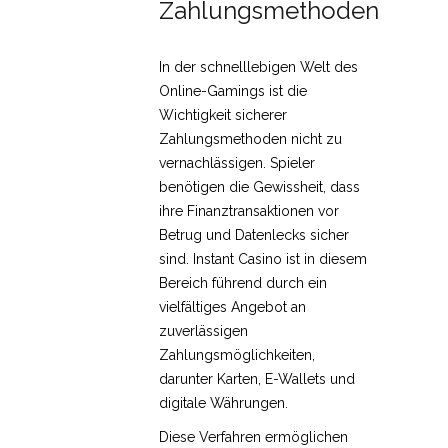
Zahlungsmethoden
In der schnelllebigen Welt des
Online-Gamings ist die
Wichtigkeit sicherer
Zahlungsmethoden nicht zu
vernachlässigen. Spieler
benötigen die Gewissheit, dass
ihre Finanztransaktionen vor
Betrug und Datenlecks sicher
sind. Instant Casino ist in diesem
Bereich führend durch ein
vielfältiges Angebot an
zuverlässigen
Zahlungsmöglichkeiten,
darunter Karten, E-Wallets und
digitale Währungen.
Diese Verfahren ermöglichen