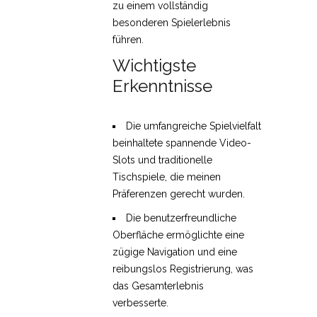
zu einem vollständig
besonderen Spielerlebnis
führen.
Wichtigste
Erkenntnisse
Die umfangreiche Spielvielfalt
beinhaltete spannende Video-
Slots und traditionelle
Tischspiele, die meinen
Präferenzen gerecht wurden.
Die benutzerfreundliche
Oberfläche ermöglichte eine
zügige Navigation und eine
reibungslos Registrierung, was
das Gesamterlebnis
verbesserte.