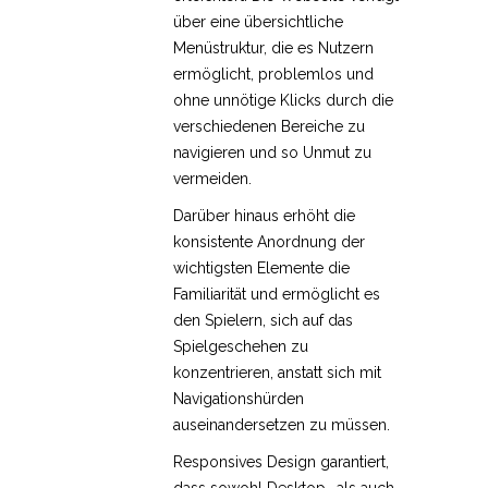
über eine übersichtliche
Menüstruktur, die es Nutzern
ermöglicht, problemlos und
ohne unnötige Klicks durch die
verschiedenen Bereiche zu
navigieren und so Unmut zu
vermeiden.
Darüber hinaus erhöht die
konsistente Anordnung der
wichtigsten Elemente die
Familiarität und ermöglicht es
den Spielern, sich auf das
Spielgeschehen zu
konzentrieren, anstatt sich mit
Navigationshürden
auseinandersetzen zu müssen.
Responsives Design garantiert,