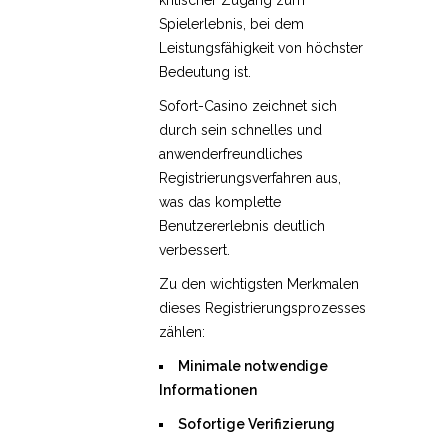
kritischer Zugang zum
Spielerlebnis, bei dem
Leistungsfähigkeit von höchster
Bedeutung ist.
Sofort-Casino zeichnet sich
durch sein schnelles und
anwenderfreundliches
Registrierungsverfahren aus,
was das komplette
Benutzererlebnis deutlich
verbessert.
Zu den wichtigsten Merkmalen
dieses Registrierungsprozesses
zählen:
Minimale notwendige
Informationen
Sofortige Verifizierung