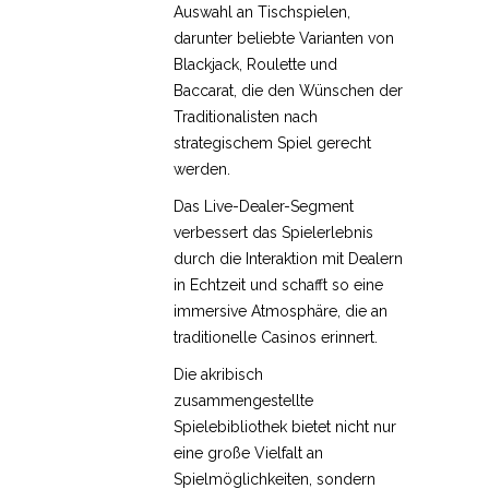
Auswahl an Tischspielen,
darunter beliebte Varianten von
Blackjack, Roulette und
Baccarat, die den Wünschen der
Traditionalisten nach
strategischem Spiel gerecht
werden.
Das Live-Dealer-Segment
verbessert das Spielerlebnis
durch die Interaktion mit Dealern
in Echtzeit und schafft so eine
immersive Atmosphäre, die an
traditionelle Casinos erinnert.
Die akribisch
zusammengestellte
Spielebibliothek bietet nicht nur
eine große Vielfalt an
Spielmöglichkeiten, sondern