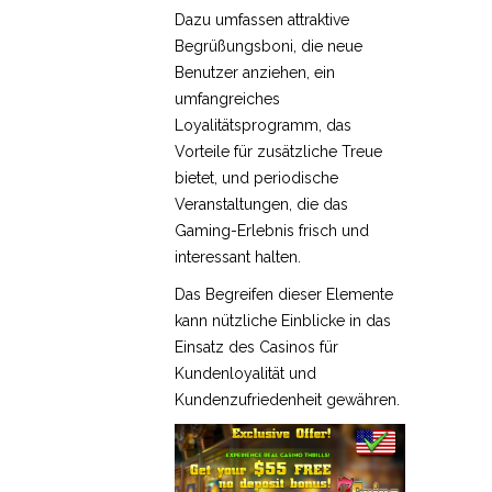
Dazu umfassen attraktive
Begrüßungsboni, die neue
Benutzer anziehen, ein
umfangreiches
Loyalitätsprogramm, das
Vorteile für zusätzliche Treue
bietet, und periodische
Veranstaltungen, die das
Gaming-Erlebnis frisch und
interessant halten.
Das Begreifen dieser Elemente
kann nützliche Einblicke in das
Einsatz des Casinos für
Kundenloyalität und
Kundenzufriedenheit gewähren.