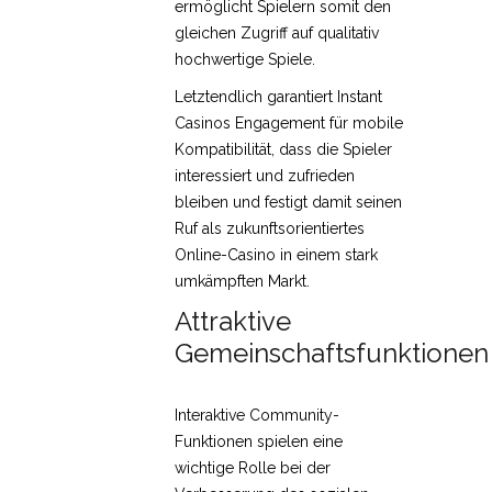
ermöglicht Spielern somit den
gleichen Zugriff auf qualitativ
hochwertige Spiele.
Letztendlich garantiert Instant
Casinos Engagement für mobile
Kompatibilität, dass die Spieler
interessiert und zufrieden
bleiben und festigt damit seinen
Ruf als zukunftsorientiertes
Online-Casino in einem stark
umkämpften Markt.
Attraktive
Gemeinschaftsfunktionen
Interaktive Community-
Funktionen spielen eine
wichtige Rolle bei der