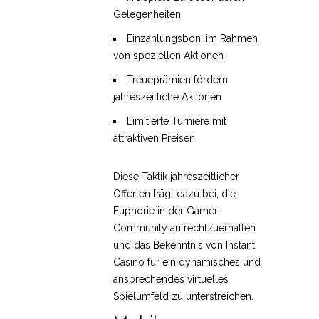
Gelegenheiten
Einzahlungsboni im Rahmen
von speziellen Aktionen
Treueprämien fördern
jahreszeitliche Aktionen
Limitierte Turniere mit
attraktiven Preisen
Diese Taktik jahreszeitlicher
Offerten trägt dazu bei, die
Euphorie in der Gamer-
Community aufrechtzuerhalten
und das Bekenntnis von Instant
Casino für ein dynamisches und
ansprechendes virtuelles
Spielumfeld zu unterstreichen.