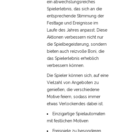
ein abwechslungsreiches
Spielerlebnis, das sich an die
entsprechende Stimmung der
Festtage und Ereignisse im
Laufe des Jahres anpasst. Diese
Aktionen verbessern nicht nur
die Spielbegeisterung, sondern
bieten auch reizvolle Boni, die
das Spielerlebnis erheblich
verbessern können.
Die Spieler können sich, auf eine
Vielzahl von Angeboten zu
genießen, die verschiedene
Motive feiern, sodass immer
etwas Verlockendes dabei ist.
Einzigartige Spielautomaten
mit festlichen Motiven
Freispiele zu besonderen