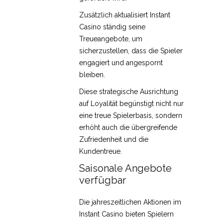
Zusätzlich aktualisiert Instant
Casino ständig seine
Treueangebote, um
sicherzustellen, dass die Spieler
engagiert und angespornt
bleiben.
Diese strategische Ausrichtung
auf Loyalität begünstigt nicht nur
eine treue Spielerbasis, sondern
erhöht auch die übergreifende
Zufriedenheit und die
Kundentreue.
Saisonale Angebote
verfügbar
Die jahreszeitlichen Aktionen im
Instant Casino bieten Spielern