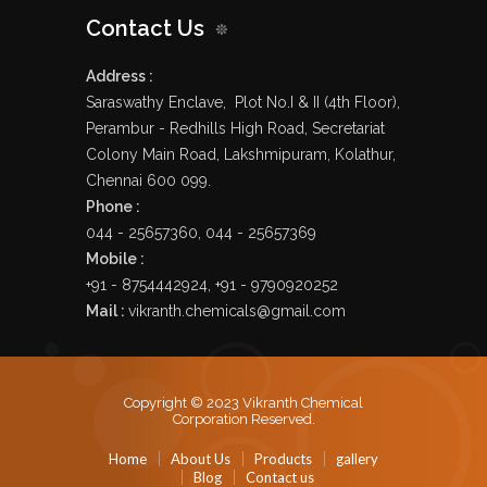
Contact Us
Address :
Saraswathy Enclave, Plot No.I & II (4th Floor),
Perambur - Redhills High Road, Secretariat
Colony Main Road, Lakshmipuram, Kolathur,
Chennai 600 099.
Phone :
044 - 25657360, 044 - 25657369
Mobile :
+91 - 8754442924, +91 - 9790920252
Mail :
vikranth.chemicals@gmail.com
Copyright © 2023 Vikranth Chemical
Corporation Reserved.
Home
About Us
Products
gallery
Blog
Contact us