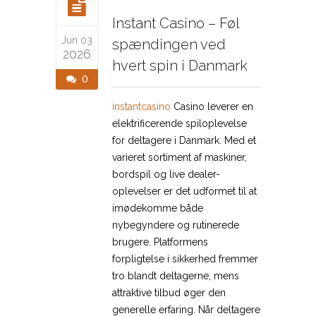
Instant Casino – Føl
Jun 03
spændingen ved
2026
hvert spin i Danmark
0
instantcasino
Casino leverer en
elektrificerende spiloplevelse
for deltagere i Danmark. Med et
varieret sortiment af maskiner,
bordspil og live dealer-
oplevelser er det udformet til at
imødekomme både
nybegyndere og rutinerede
brugere. Platformens
forpligtelse i sikkerhed fremmer
tro blandt deltagerne, mens
attraktive tilbud øger den
generelle erfaring. Når deltagere