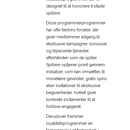
designet til at honorere trofaste
spillere.
Disse programmerprogrammer
har ofte flertrins fordele, der
giver medlemmer adgang til
eksklusive kampagner, bonusser
og tilpassede tjenester,
efterhånden som de spiller.
Spillere optjener point gennem
indsatser, som kan omsættes til
monetære gevinster, gratis spins
eller invitationer til eksklusive
begivenheder, hvilket giver
konkrete incitamenter til at
forblive engageret.
Derudover fremmer
loyalitetsprogrammer en