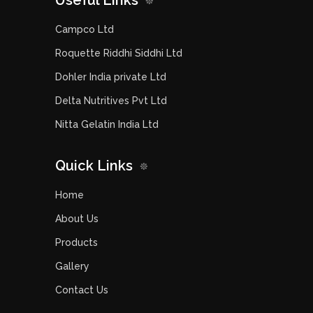
Campco Ltd
Roquette Riddhi Siddhi Ltd
Dohler India private Ltd
Delta Nutritives Pvt Ltd
Nitta Gelatin India Ltd
Quick Links
Home
About Us
Products
Gallery
Contact Us