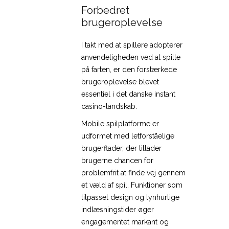
Forbedret
brugeroplevelse
I takt med at spillere adopterer
anvendeligheden ved at spille
på farten, er den forstærkede
brugeroplevelse blevet
essentiel i det danske instant
casino-landskab.
Mobile spilplatforme er
udformet med letforståelige
brugerflader, der tillader
brugerne chancen for
problemfrit at finde vej gennem
et væld af spil. Funktioner som
tilpasset design og lynhurtige
indlæsningstider øger
engagementet markant og