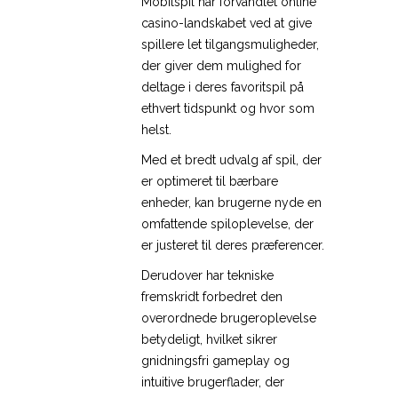
Mobilspil har forvandlet online
casino-landskabet ved at give
spillere let tilgangsmuligheder,
der giver dem mulighed for
deltage i deres favoritspil på
ethvert tidspunkt og hvor som
helst.
Med et bredt udvalg af spil, der
er optimeret til bærbare
enheder, kan brugerne nyde en
omfattende spiloplevelse, der
er justeret til deres præferencer.
Derudover har tekniske
fremskridt forbedret den
overordnede brugeroplevelse
betydeligt, hvilket sikrer
gnidningsfri gameplay og
intuitive brugerflader, der