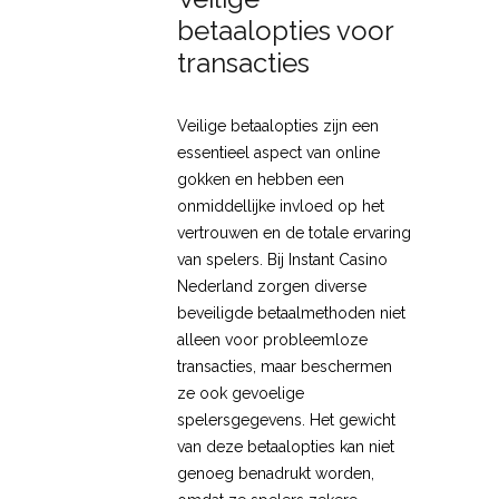
betaalopties voor
transacties
Veilige betaalopties zijn een
essentieel aspect van online
gokken en hebben een
onmiddellijke invloed op het
vertrouwen en de totale ervaring
van spelers. Bij Instant Casino
Nederland zorgen diverse
beveiligde betaalmethoden niet
alleen voor probleemloze
transacties, maar beschermen
ze ook gevoelige
spelersgegevens. Het gewicht
van deze betaalopties kan niet
genoeg benadrukt worden,