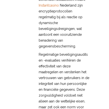
Instantcasino
Nederland zijn
encryptieprotocollen
regelmatig bij als reactie op
dynamische
beveiligingsdreigingen, wat
aantoont een vooruitziende
benadering van
gegevensbescherming.
Regelmatige beveiligingsaudits
en -evaluaties verifiëren de
effectiviteit van deze
maatregelen en versterken het
vertrouwen van gebruikers in de
integriteit van hun persoonlijke
en financiële gegevens. Deze
zorgvuldigheid voldoet niet
alleen aan de wettelijke eisen,
maar zet ook een norm voor