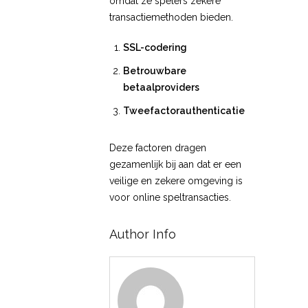
omdat ze spelers zekere
transactiemethoden bieden.
SSL-codering
Betrouwbare
betaalproviders
Tweefactorauthenticatie
Deze factoren dragen
gezamenlijk bij aan dat er een
veilige en zekere omgeving is
voor online speltransacties.
Author Info