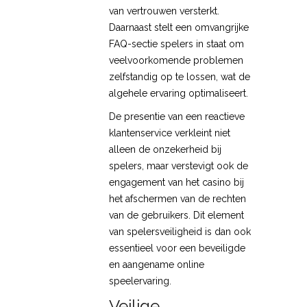
van vertrouwen versterkt.
Daarnaast stelt een omvangrijke
FAQ-sectie spelers in staat om
veelvoorkomende problemen
zelfstandig op te lossen, wat de
algehele ervaring optimaliseert.
De presentie van een reactieve
klantenservice verkleint niet
alleen de onzekerheid bij
spelers, maar verstevigt ook de
engagement van het casino bij
het afschermen van de rechten
van de gebruikers. Dit element
van spelersveiligheid is dan ook
essentieel voor een beveiligde
en aangename online
speelervaring.
Veilige