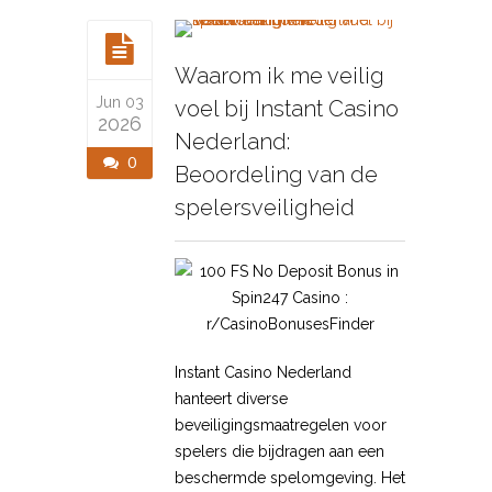
Waarom ik me veilig
Jun 03
voel bij Instant Casino
2026
Nederland:
0
Beoordeling van de
spelersveiligheid
Instant Casino Nederland
hanteert diverse
beveiligingsmaatregelen voor
spelers die bijdragen aan een
beschermde spelomgeving. Het