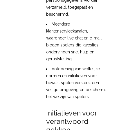
persoonsgegevens worden
verzameld, toegepast en
beschermd.
Meerdere
klantenservicekanalen,
waaronder live chat en e-mail,
bieden spelers die kwesties
ondervinden snel hulp en
geruststelling.
Voldoening van wettelijke
normen en initiatieven voor
bewust spelen versterkt een
veilige omgeving en beschermt
het welzijn van spelers.
Initiatieven voor
verantwoord
gokken