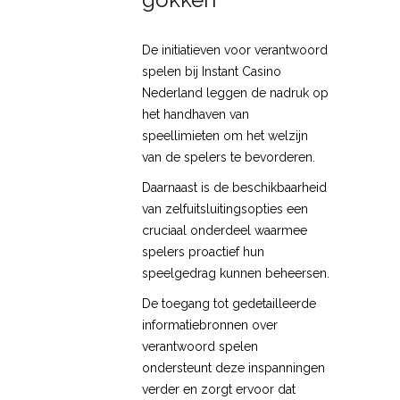
De initiatieven voor verantwoord
spelen bij Instant Casino
Nederland leggen de nadruk op
het handhaven van
speellimieten om het welzijn
van de spelers te bevorderen.
Daarnaast is de beschikbaarheid
van zelfuitsluitingsopties een
cruciaal onderdeel waarmee
spelers proactief hun
speelgedrag kunnen beheersen.
De toegang tot gedetailleerde
informatiebronnen over
verantwoord spelen
ondersteunt deze inspanningen
verder en zorgt ervoor dat