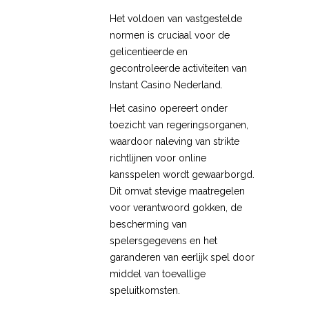
Het voldoen van vastgestelde
normen is cruciaal voor de
gelicentieerde en
gecontroleerde activiteiten van
Instant Casino Nederland.
Het casino opereert onder
toezicht van regeringsorganen,
waardoor naleving van strikte
richtlijnen voor online
kansspelen wordt gewaarborgd.
Dit omvat stevige maatregelen
voor verantwoord gokken, de
bescherming van
spelersgegevens en het
garanderen van eerlijk spel door
middel van toevallige
speluitkomsten.