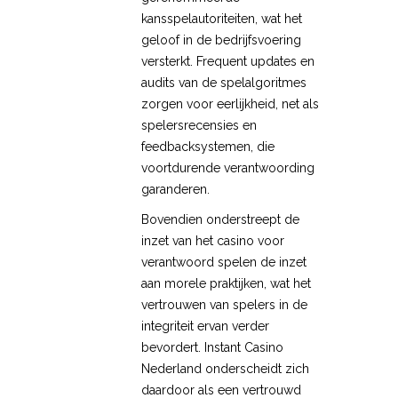
kansspelautoriteiten, wat het
geloof in de bedrijfsvoering
versterkt. Frequent updates en
audits van de spelalgoritmes
zorgen voor eerlijkheid, net als
spelersrecensies en
feedbacksystemen, die
voortdurende verantwoording
garanderen.
Bovendien onderstreept de
inzet van het casino voor
verantwoord spelen de inzet
aan morele praktijken, wat het
vertrouwen van spelers in de
integriteit ervan verder
bevordert. Instant Casino
Nederland onderscheidt zich
daardoor als een vertrouwd