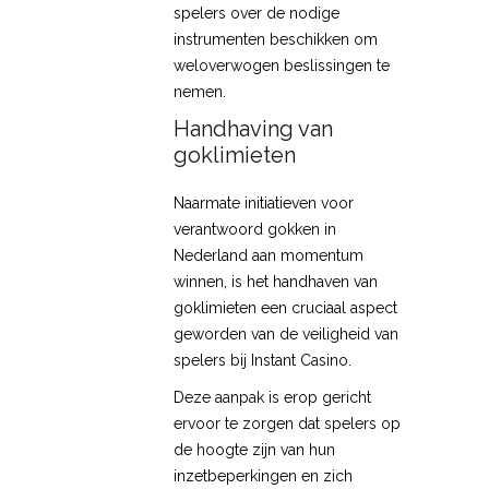
spelers over de nodige
instrumenten beschikken om
weloverwogen beslissingen te
nemen.
Handhaving van
goklimieten
Naarmate initiatieven voor
verantwoord gokken in
Nederland aan momentum
winnen, is het handhaven van
goklimieten een cruciaal aspect
geworden van de veiligheid van
spelers bij Instant Casino.
Deze aanpak is erop gericht
ervoor te zorgen dat spelers op
de hoogte zijn van hun
inzetbeperkingen en zich