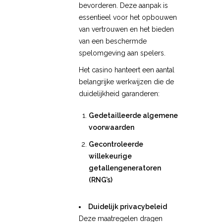
bevorderen. Deze aanpak is
essentieel voor het opbouwen
van vertrouwen en het bieden
van een beschermde
spelomgeving aan spelers.
Het casino hanteert een aantal
belangrijke werkwijzen die de
duidelijkheid garanderen:
Gedetailleerde algemene
voorwaarden
Gecontroleerde
willekeurige
getallengeneratoren
(RNG’s)
Duidelijk privacybeleid
Deze maatregelen dragen