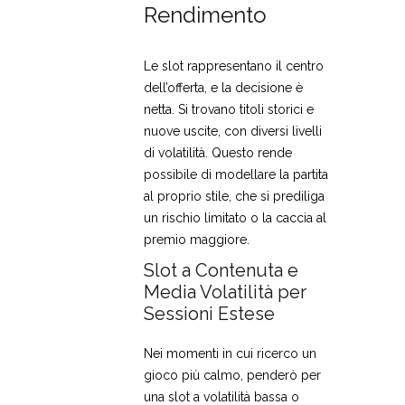
Rendimento
Le slot rappresentano il centro
dell’offerta, e la decisione è
netta. Si trovano titoli storici e
nuove uscite, con diversi livelli
di volatilità. Questo rende
possibile di modellare la partita
al proprio stile, che si prediliga
un rischio limitato o la caccia al
premio maggiore.
Slot a Contenuta e
Media Volatilità per
Sessioni Estese
Nei momenti in cui ricerco un
gioco più calmo, penderò per
una slot a volatilità bassa o