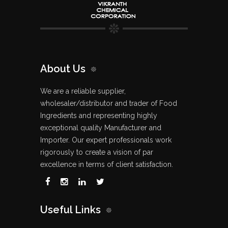
About Us
We are a reliable supplier,
wholesaler/distributor and trader of Food
Ingredients and representing highly
exceptional quality Manufacturer and
Importer. Our expert professionals work
rigorously to create a vision of par
excellence in terms of client satisfaction.
Useful Links