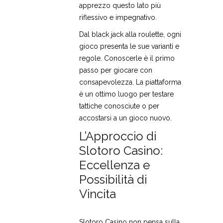
apprezzo questo lato più
riflessivo e impegnativo.
Dal black jack alla roulette, ogni
gioco presenta le sue varianti e
regole. Conoscerle è il primo
passo per giocare con
consapevolezza. La piattaforma
è un ottimo luogo per testare
tattiche conosciute o per
accostarsi a un gioco nuovo.
L’Approccio di
Slotoro Casino:
Eccellenza e
Possibilità di
Vincita
Slotoro Casino non pensa sulla