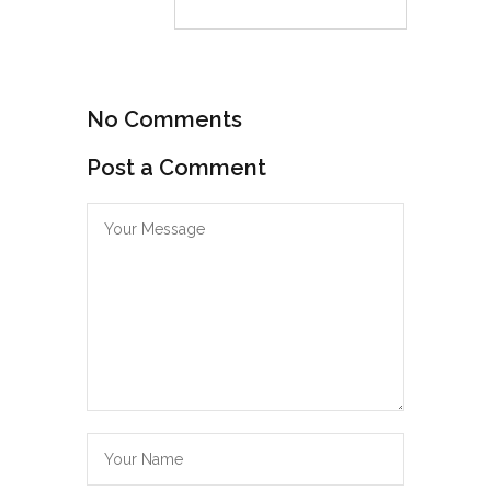
No Comments
Post a Comment