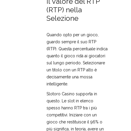
Il Valore del RTP
(RTP) nella
Selezione
Quando opto per un gioco,
guardo sempre il suo RTP
(RTP). Questa percentuale indica
quanto il gioco ridà ai giocatori
sul lungo periodo. Selezionare
un titolo con un RTP alto è
decisamente una mossa
intelligente.
Slotoro Casino supporta in
questo. Le slot in elenco
spesso hanno RTP tra i più
competitivi. Iniziare con un
gioco che restituisce il 96% o
più significa, in teoria, avere un