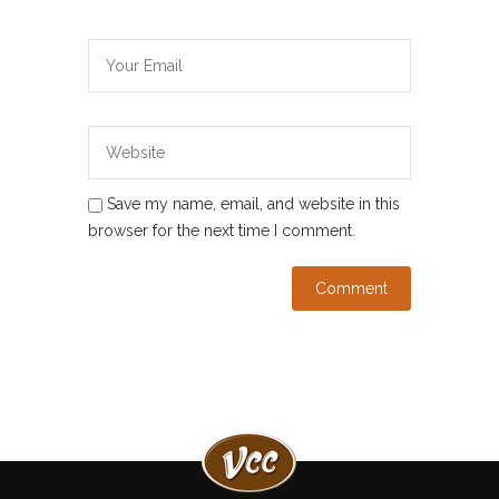
Save my name, email, and website in this
browser for the next time I comment.