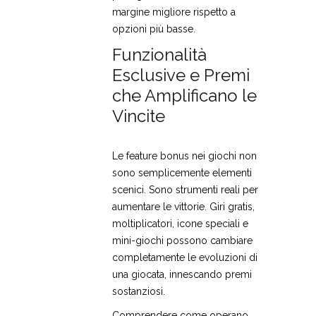
margine migliore rispetto a
opzioni più basse.
Funzionalità
Esclusive e Premi
che Amplificano le
Vincite
Le feature bonus nei giochi non
sono semplicemente elementi
scenici. Sono strumenti reali per
aumentare le vittorie. Giri gratis,
moltiplicatori, icone speciali e
mini-giochi possono cambiare
completamente le evoluzioni di
una giocata, innescando premi
sostanziosi.
Comprendere come operano