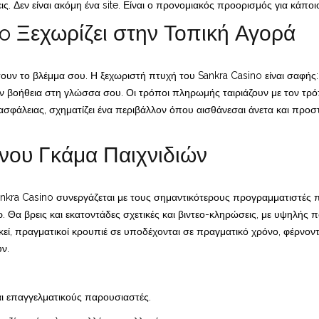
ις. Δεν είναι ακόμη ένα site. Είναι ο προνομιακός προορισμός για κάποιο
no Ξεχωρίζει στην Τοπική Αγορά
ο βλέμμα σου. Η ξεχωριστή πτυχή του Sankra Casino είναι σαφής: αντι
ν βοήθεια στη γλώσσα σου. Οι τρόποι πληρωμής ταιριάζουν με τον τρόπ
ασφάλειας, σχηματίζει ένα περιβάλλον όπου αισθάνεσαι άνετα και προ
νου Γκάμα Παιχνιδιών
ο Sankra Casino συνεργάζεται με τους σημαντικότερους προγραμματιστές
. Θα βρεις και εκατοντάδες σχετικές και βιντεο-κληρώσεις, με υψηλής π
Εκεί, πραγματικοί κρουπιέ σε υποδέχονται σε πραγματικό χρόνο, φέρνοντ
ν.
αι επαγγελματικούς παρουσιαστές.