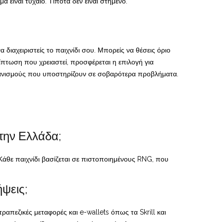
 είναι τυχαίο. Τίποτα δεν είναι στημένο.
διαχειριστείς το παιχνίδι σου. Μπορείς να θέσεις όριο
ίπτωση που χρειαστεί, προσφέρεται η επιλογή για
γανισμούς που υποστηρίζουν σε σοβαρότερα προβλήματα.
 την Ελλάδα;
Κάθε παιχνίδι βασίζεται σε πιστοποιημένους RNG, που
ήψεις;
τραπεζικές μεταφορές και e-wallets όπως τα Skrill και