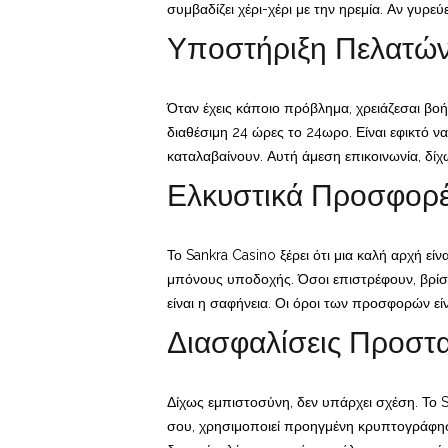
συμβαδίζει χέρι-χέρι με την ηρεμία. Αν γυρεύ
Υποστήριξη Πελατών
Όταν έχεις κάποιο πρόβλημα, χρειάζεσαι βοή
διαθέσιμη 24 ώρες το 24ωρο. Είναι εφικτό να
καταλαβαίνουν. Αυτή άμεση επικοινωνία, δίχ
Ελκυστικά Προσφορέ
Το Sankra Casino ξέρει ότι μια καλή αρχή είν
μπόνους υποδοχής. Όσοι επιστρέφουν, βρίσκ
είναι η σαφήνεια. Οι όροι των προσφορών είνα
Διασφαλίσεις Προστασ
Δίχως εμπιστοσύνη, δεν υπάρχει σχέση. Το S
σου, χρησιμοποιεί προηγμένη κρυπτογράφηση