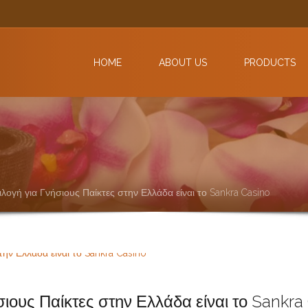
HOME
ABOUT US
PRODUCTS
ιλογή για Γνήσιους Παίκτες στην Ελλάδα είναι το Sankra Casino
σιους Παίκτες στην Ελλάδα είναι το Sankra