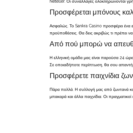
Neteller. Οι συναλλαγές ολοκληρώνονται γρήγ
Προσφέρεται μπόνους καλ
Ασφαλώς. Το Sankra Casino προσφέρει ένα ελ
προϋποθέσεις. Θα δεις ακριβώς τι πρέπει να 
Από πού μπορώ να απευθ
Η ελληνική ομάδα μας είναι παρούσα 24 ώρες
Σε οποιαδήποτε περίπτωση, θα σου απαντήσο
Προσφέρετε παιχνίδια ζωντ
Πάρα πολλά. Η συλλογή μας από ζωντανά καζί
μπακαρά και άλλα παιχνίδια. Οι πραγματικο