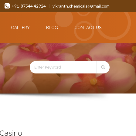
+91-87544 42924
vikranth.chemicals@gmail.com
GALLERY
BLOG
CONTACT US
 Casino