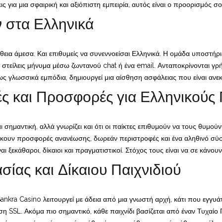
εις για μια σφαιρική και αξιόπιστη εμπειρία, αυτός είναι ο προορισμός σο
 στα Ελληνικά
θεια άμεσα. Και επιθυμείς να συνεννοείσαι Ελληνικά. Η ομάδα υποστήριξ
 στείλεις μήνυμα μέσω ζωντανού chat ή ένα email. Ανταποκρίνονται γρήγ
ως γλωσσικά εμπόδια, δημιουργεί μια αίσθηση ασφάλειας που είναι ανεκ
ς και Προσφορές για Ελληνικούς 
αι σημαντική, αλλά γνωρίζει και ότι οι παίκτες επιθυμούν να τους θυμού
ουν προσφορές ανανέωσης, δωρεάν περιστροφές και ένα αληθινό σύστη
ι ξεκάθαροι, δίκαιοι και πραγματιστικοί. Στόχος τους είναι να σε κάνου
ίας και Δίκαιου Παιχνιδιού
ankra Casino λειτουργεί με άδεια από μια γνωστή αρχή, κάτι που εγγυάτ
 SSL. Ακόμα πιο σημαντικό, κάθε παιχνίδι βασίζεται από έναν Τυχαίο 