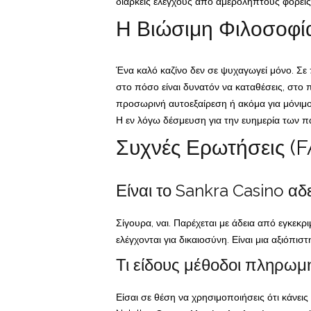
διαρκείς ελέγχους από αμερόληπτους φορείς, 
Η Βιώσιμη Φιλοσοφία
Ένα καλό καζίνο δεν σε ψυχαγωγεί μόνο. Σε 
στο πόσο είναι δυνατόν να καταθέσεις, στο 
προσωρινή αυτοεξαίρεση ή ακόμα για μόνι
Η εν λόγω δέσμευση για την ευημερία των πα
Συχνές Ερωτήσεις (F
Είναι το Sankra Casino αδ
Σίγουρα, ναι. Παρέχεται με άδεια από εγκεκ
ελέγχονται για δικαιοσύνη. Είναι μια αξιόπι
Τι είδους μέθοδοι πληρωμή
Είσαι σε θέση να χρησιμοποιήσεις ότι κάνεις 