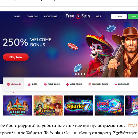
μούν δύο πράγματα: τα γούστα των παικτών και την ασφάλεια τους,
http
εν προκαλεί προβλήματα. Το Sankra Casino είναι η απόκριση. Σχεδιάστηκε