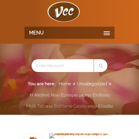
MENU
You are here:
Home
Uncategorized
Η Αληθινή Μου Εμπειρία με την Επίδοση
Multi Tab στο Rollflame Casino στην Ελλάδα