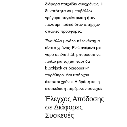
διάφορα παιχνίδια συγχρόνως. Η
δυνατότητα να μεταβάλλω
γρήγορα συγκέντρωση ήταν
πολύτιμη, ειδικά όταν υπήρχαν
σπάνιες προσφορές.
Ένα άλλο μεγάλο πλεονέκτημα
είναι ο χρόνος. Ενώ ανέμενα μια
γύρο σε ένα slot, μπορούσα να
παίξω μια ταχεία παρτίδα
blackjack σε διαφορετική
παράθυρο. Δεν υπήρχαν
άκαρποι χρόνοι. Η δράση και η
διασκέδαση παρέμεναν συνεχείς.
Έλεγχος Απόδοσης
σε Διάφορες
Συσκευές