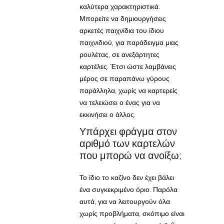
καλύτερα χαρακτηριστικά.
Μπορείτε να δημιουργήσεις
αρκετές παιχνίδια του ίδιου
παιχνιδιού, για παράδειγμα μιας
ρουλέτας, σε ανεξάρτητες
καρτέλες. Έτσι ώστε λαμβάνεις
μέρος σε παραπάνω γύρους
παράλληλα, χωρίς να καρτερείς
να τελειώσει ο ένας για να
εκκινήσει ο άλλος.
Υπάρχει φράγμα στον
αριθμό των καρτελών
που μπορώ να ανοίξω;
Το ίδιο το καζίνο δεν έχει βάλει
ένα συγκεκριμένο όριο. Παρόλα
αυτά, για να λειτουργούν όλα
χωρίς προβλήματα, σκόπιμο είναι