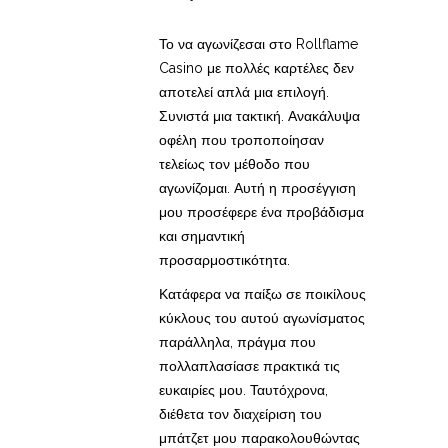
Το να αγωνίζεσαι στο Rollflame
Casino με πολλές καρτέλες δεν
αποτελεί απλά μια επιλογή.
Συνιστά μια τακτική. Ανακάλυψα
οφέλη που τροποποίησαν
τελείως τον μέθοδο που
αγωνίζομαι. Αυτή η προσέγγιση
μου προσέφερε ένα προβάδισμα
και σημαντική
προσαρμοστικότητα.
Κατάφερα να παίξω σε ποικίλους
κύκλους του αυτού αγωνίσματος
παράλληλα, πράγμα που
πολλαπλασίασε πρακτικά τις
ευκαιρίες μου. Ταυτόχρονα,
διέθετα τον διαχείριση του
μπάτζετ μου παρακολουθώντας