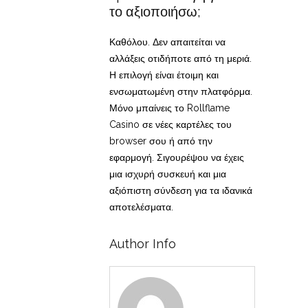
το αξιοποιήσω;
Καθόλου. Δεν απαιτείται να
αλλάξεις οτιδήποτε από τη μεριά.
Η επιλογή είναι έτοιμη και
ενσωματωμένη στην πλατφόρμα.
Μόνο μπαίνεις το Rollflame
Casino σε νέες καρτέλες του
browser σου ή από την
εφαρμογή. Σιγουρέψου να έχεις
μια ισχυρή συσκευή και μια
αξιόπιστη σύνδεση για τα ιδανικά
αποτελέσματα.
Author Info