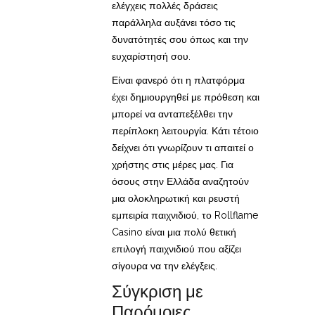
ελέγχεις πολλές δράσεις
παράλληλα αυξάνει τόσο τις
δυνατότητές σου όπως και την
ευχαρίστησή σου.
Είναι φανερό ότι η πλατφόρμα
έχει δημιουργηθεί με πρόθεση και
μπορεί να ανταπεξέλθει την
περίπλοκη λειτουργία. Κάτι τέτοιο
δείχνει ότι γνωρίζουν τι απαιτεί ο
χρήστης στις μέρες μας. Για
όσους στην Ελλάδα αναζητούν
μια ολοκληρωτική και ρευστή
εμπειρία παιχνιδιού, το Rollflame
Casino είναι μια πολύ θετική
επιλογή παιχνιδιού που αξίζει
σίγουρα να την ελέγξεις.
Σύγκριση με
Παρόμοιες