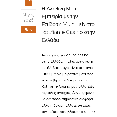
Η Αληθινή Μου
May 15
Εμπειρία με την
2026
Επίδοση Multi Tab στο
0
Rollflame Casino στην
Ελλάδα
Αν ψάχνεις για online casino
στην Ελλάδα, η αξιοπιστία και η
ομαλή λειτουργία είναι τα πάντα.
Επιθυμώ να μοιραστώ μαζί σας
τι συνέβη όταν δοκίμασα το
Rollflame Casino με πολλαπλές
καρτέλες ανοιχτές. Δεν περίμενα
να δω τόσο σημαντική διαφορά,
αλλά η δοκιμή άλλαξε εντελώς
τον τρόπο που βλέπω το online