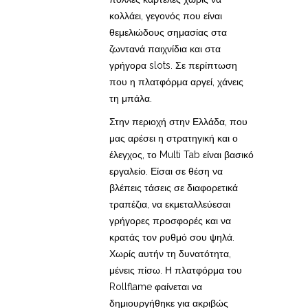
κολλάει, γεγονός που είναι
θεμελιώδους σημασίας στα
ζωντανά παιχνίδια και στα
γρήγορα slots. Σε περίπτωση
που η πλατφόρμα αργεί, χάνεις
τη μπάλα.
Στην περιοχή στην Ελλάδα, που
μας αρέσει η στρατηγική και ο
έλεγχος, το Multi Tab είναι βασικό
εργαλείο. Είσαι σε θέση να
βλέπεις τάσεις σε διαφορετικά
τραπέζια, να εκμεταλλεύεσαι
γρήγορες προσφορές και να
κρατάς τον ρυθμό σου ψηλά.
Χωρίς αυτήν τη δυνατότητα,
μένεις πίσω. Η πλατφόρμα του
Rollflame φαίνεται να
δημιουργήθηκε για ακριβώς