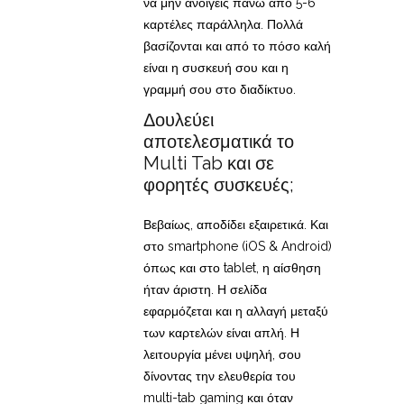
να μην ανοίγεις πάνω από 5-6
καρτέλες παράλληλα. Πολλά
βασίζονται και από το πόσο καλή
είναι η συσκευή σου και η
γραμμή σου στο διαδίκτυο.
Δουλεύει
αποτελεσματικά το
Multi Tab και σε
φορητές συσκευές;
Βεβαίως, αποδίδει εξαιρετικά. Και
στο smartphone (iOS & Android)
όπως και στο tablet, η αίσθηση
ήταν άριστη. Η σελίδα
εφαρμόζεται και η αλλαγή μεταξύ
των καρτελών είναι απλή. Η
λειτουργία μένει υψηλή, σου
δίνοντας την ελευθερία του
multi-tab gaming και όταν