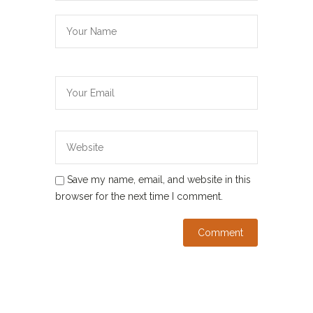
Save my name, email, and website in this
browser for the next time I comment.