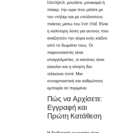
blackjack, ρουλέτα, μπακαρά ή
πόκερ, την ώρα που μιλάτε με
τον ντήλερ και με υπόλοιπους
παίκτες μέσω του live chat. Είναι
η καλύτερη λύση για αυτούς που
αναζητούν την αύρα ενός καζίνο
από το δωμάτιο τους. Οι
παρουσιαστές είναι
επαγγελματίες, οι κανόνες είναι
εύκολοι και η κίνηση δεν
τελειώνει ποτέ. Μια
συναρπαστική και ανθρώπινη
εμπειρία σε περιμένει.
Πώς να Αρχίσετε:
Εγγραφή και
Πρώτη Κατάθεση
Η διαδικασία εγγραφής είναι