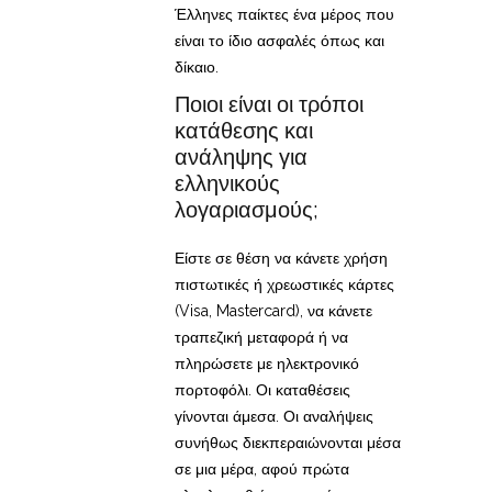
Έλληνες παίκτες ένα μέρος που
είναι το ίδιο ασφαλές όπως και
δίκαιο.
Ποιοι είναι οι τρόποι
κατάθεσης και
ανάληψης για
ελληνικούς
λογαριασμούς;
Είστε σε θέση να κάνετε χρήση
πιστωτικές ή χρεωστικές κάρτες
(Visa, Mastercard), να κάνετε
τραπεζική μεταφορά ή να
πληρώσετε με ηλεκτρονικό
πορτοφόλι. Οι καταθέσεις
γίνονται άμεσα. Οι αναλήψεις
συνήθως διεκπεραιώνονται μέσα
σε μια μέρα, αφού πρώτα