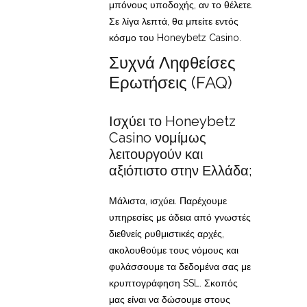
μπόνους υποδοχής, αν το θέλετε.
Σε λίγα λεπτά, θα μπείτε εντός
κόσμο του Honeybetz Casino.
Συχνά Ληφθείσες
Ερωτήσεις (FAQ)
Ισχύει το Honeybetz
Casino νομίμως
λειτουργούν και
αξιόπιστο στην Ελλάδα;
Μάλιστα, ισχύει. Παρέχουμε
υπηρεσίες με άδεια από γνωστές
διεθνείς ρυθμιστικές αρχές,
ακολουθούμε τους νόμους και
φυλάσσουμε τα δεδομένα σας με
κρυπτογράφηση SSL. Σκοπός
μας είναι να δώσουμε στους