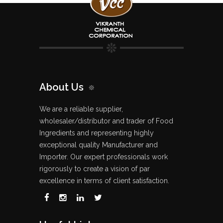
About Us
We are a reliable supplier,
wholesaler/distributor and trader of Food
Ingredients and representing highly
exceptional quality Manufacturer and
Importer. Our expert professionals work
rigorously to create a vision of par
excellence in terms of client satisfaction.