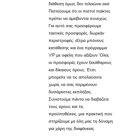
διάθεση όμως δεν τελειώνει εκεί.
Πιστεύουμε ότι οι πιστοί παίκτες
πρέπει να αμείβονται συνεχώς.
Για αυτό σας προσφέρουμε
τακτικές προσφορές, δωρεάν
περιστροφές, έξτρα μπόνους
κατάθεσης και ένα πρόγραμμα
VIP με οφέλη που αξίζουν. Όλες
οι προσφορές έχουν ξεκάθαρους
και δίκαιους όρους. Έτσι,
μπορείτε να τις απολαύσετε
χωρίς να σας περιμένουν
δυσάρεστες εκπλήξεις.
Συνιστούμε πάντα να διαβάζετε
τους όρους και τις
προϋποθέσεις, μια πρακτική που
στηρίζουμε με όλη μας τη δύναμη
για χάρη της διαφάνειας.