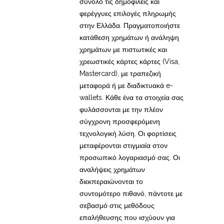
σύνολο τις δημοφιλείς και
φερέγγυες επιλογές πληρωμής
στην Ελλάδα. Πραγματοποιήστε
κατάθεση χρημάτων ή ανάληψη
χρημάτων με πιστωτικές και
χρεωστικές κάρτες κάρτες (Visa,
Mastercard), με τραπεζική
μεταφορά ή με διαδικτυακά e-
wallets. Κάθε ένα τα στοιχεία σας
φυλάσσονται με την πλέον
σύγχρονη προσφερόμενη
τεχνολογική λύση. Οι φορτίσεις
μεταφέρονται στιγμιαία στον
προσωπικό λογαριασμό σας. Οι
αναλήψεις χρημάτων
διεκπεραιώνονται το
συντομότερο πιθανό, πάντοτε με
σεβασμό στις μεθόδους
επαλήθευσης που ισχύουν για