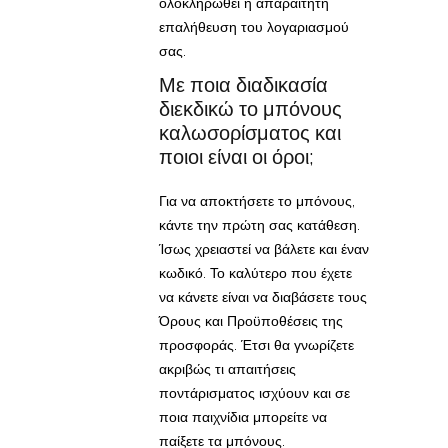
ολοκληρωθεί η απαραίτητη
επαλήθευση του λογαριασμού
σας.
Με ποια διαδικασία
διεκδικώ το μπόνους
καλωσορίσματος και
ποιοι είναι οι όροι;
Για να αποκτήσετε το μπόνους,
κάντε την πρώτη σας κατάθεση.
Ίσως χρειαστεί να βάλετε και έναν
κωδικό. Το καλύτερο που έχετε
να κάνετε είναι να διαβάσετε τους
Όρους και Προϋποθέσεις της
προσφοράς. Έτσι θα γνωρίζετε
ακριβώς τι απαιτήσεις
ποντάρισματος ισχύουν και σε
ποια παιχνίδια μπορείτε να
παίξετε τα μπόνους.