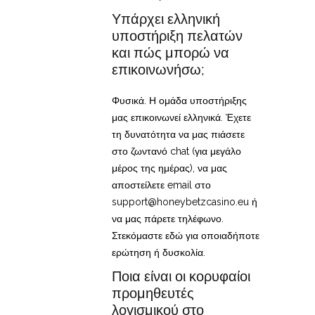
Υπάρχει ελληνική
υποστήριξη πελατών
και πώς μπορώ να
επικοινωνήσω;
Φυσικά. Η ομάδα υποστήριξης
μας επικοινωνεί ελληνικά. Έχετε
τη δυνατότητα να μας πιάσετε
στο ζωντανό chat (για μεγάλο
μέρος της ημέρας), να μας
αποστείλετε email στο
support@honeybetzcasino.eu ή
να μας πάρετε τηλέφωνο.
Στεκόμαστε εδώ για οποιαδήποτε
ερώτηση ή δυσκολία.
Ποια είναι οι κορυφαίοι
προμηθευτές
λογισμικού στο