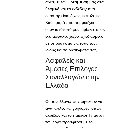
αδέσμευτα. Η δέσμευσή μας στα
θεσμικά και τα ενδεδειγμένα
στάνταρ είναι δίχως εκπτώσεις.
Κάθε φορά που συμμετέχετε
στον ιστότοπό μας, βρίσκεστε σε
ένα ασφαλές χώρο, σχεδιασμένο
με υπολογισμό για εσάς τους
ίδιους και τα δικαιώματά σας.
Ασφαλείς και
Άμεσες Επιλογές
Συναλλαγών στην
Ελλάδα
Οι συναλλαγές σας οφείλουν να
είναι απλές και γρήγορες, όπως
ακριβώς και το παιχνίδι. Γι’ αυτόν
τον λόγο προσφέρουμε το