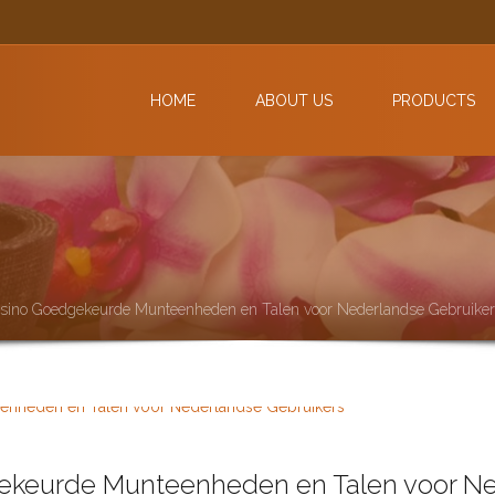
HOME
ABOUT US
PRODUCTS
sino Goedgekeurde Munteenheden en Talen voor Nederlandse Gebruike
ekeurde Munteenheden en Talen voor Ne