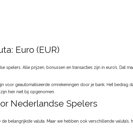
uta: Euro (EUR)
 spelers. Alle prijzen, bonussen en transacties zijn in euro’s. Dat maa
e zijn voor geautomatiseerde omrekeningen door je bank. Het bedrag da
zijn hier niet bij opgenomen.
voor Nederlandse Spelers
 de belangrijkste valuta. Maar we hebben ook verschillende valuta’s, h