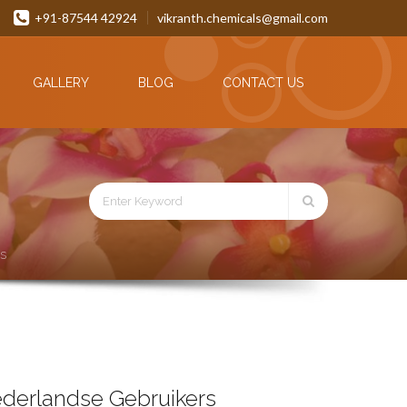
+91-87544 42924
vikranth.chemicals@gmail.com
GALLERY
BLOG
CONTACT US
rs
derlandse Gebruikers