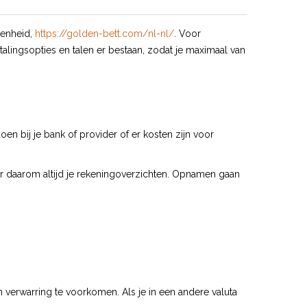
eenheid,
https://golden-bett.com/nl-nl/
. Voor
talingsopties en talen er bestaan, zodat je maximaal van
oen bij je bank of provider of er kosten zijn voor
eer daarom altijd je rekeningoverzichten. Opnamen gaan
e en verwarring te voorkomen. Als je in een andere valuta