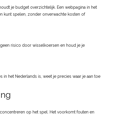
oudt je budget overzichtelijk. Een webpagina in het
en kunt spelen, zonder onverwachte kosten of
je geen risico door wisselkoersen en houd je je
in het Nederlands is, weet je precies waar je aan toe
ing
er concentreren op het spel. Het voorkomt fouten en