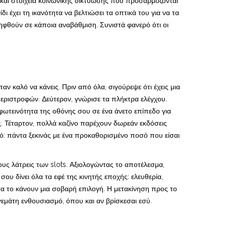
 και στοιχεία κοινωνικής δικτύωσης που προσαρμόζονται
 έχει τη ικανότητα να βελτιώσει τα οπτικά του για να τα
ληφθούν σε κάποια αναβάθμιση. Συνιστά φανερό ότι οι
 καλό να κάνεις. Πριν από όλα, σιγούρεψε ότι έχεις μια
περιστροφών. Δεύτερον, γνώρισε τα πλήκτρα ελέγχου.
 φωτεινότητα της οθόνης σου σε ένα άνετο επίπεδο για
ές. Τέταρτον, πολλά καζίνο παρέχουν δωρεάν εκδόσεις
κό: πάντα ξεκινάς με ένα προκαθορισμένο ποσό που είσαι
ους λάτρεις των slots. Αξιολογώντας το αποτέλεσμα,
υ δίνει όλα τα εφέ της κινητής εποχής: ελευθερία,
α το κάνουν μια σοβαρή επιλογή. Η μετακίνηση προς το
γεμάτη ενθουσιασμό, όπου και αν βρίσκεσαι εσύ.