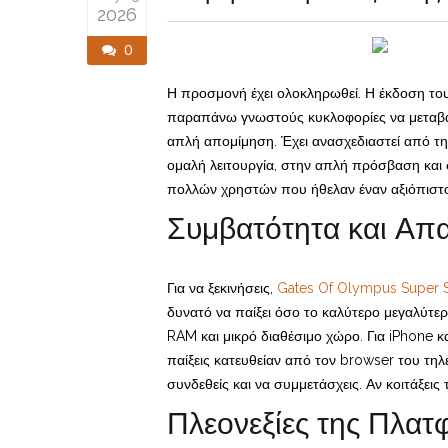
2026
0
Η προσμονή έχει ολοκληρωθεί. Η έκδοση του
παραπάνω γνωστούς κυκλοφορίες να μεταβαί
απλή απομίμηση. Έχει ανασχεδιαστεί από τη 
ομαλή λειτουργία, στην απλή πρόσβαση και σ
πολλών χρηστών που ήθελαν έναν αξιόπιστο τρ
Συμβατότητα και Απα
Για να ξεκινήσεις,
Gates Of Olympus Super Sc
δυνατό να παίξει όσο το καλύτερο μεγαλύτερ
RAM και μικρό διαθέσιμο χώρο. Για iPhone κα
παίξεις κατευθείαν από τον browser του τη
συνδεθείς και να συμμετάσχεις. Αν κοιτάξεις 
Πλεονεξίες της Πλατ