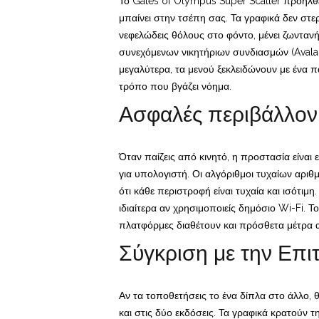
Το Gates of Olympus Super Scatter προήλθ
μπαίνει στην τσέπη σας. Τα γραφικά δεν στε
νεφελώδεις θόλους στο φόντο, μένει ζωντανή
συνεχόμενων νικητήριων συνδιασμών (Avalanc
μεγαλύτερα, τα μενού ξεκλειδώνουν με ένα π
τρόπο που βγάζει νόημα.
Ασφαλές περιβάλλον κ
Όταν παίζεις από κινητό, η προστασία είναι
για υπολογιστή. Οι αλγόριθμοι τυχαίων αριθμ
ότι κάθε περιστροφή είναι τυχαία και ισότι
ιδιαίτερα αν χρησιμοποιείς δημόσιο Wi-Fi. Τ
πλατφόρμες διαθέτουν και πρόσθετα μέτρα α
Σύγκριση με την Επ
Αν τα τοποθετήσεις το ένα δίπλα στο άλλο, θ
και στις δύο εκδόσεις. Τα γραφικά κρατούν 