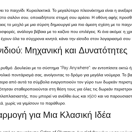
ει το παιχνίδι. Κυριολεκτικά. Το μεγαλύτερο πλεονέκτημα είναι η ανεξ
 στο σαλόνι σου, οποιαδήποτε στιγμή σου αρέσει. Η οθόνη αφής προσθέ
εις το μοχλό με μια σύρση δημιουργεί μια πιο άμεση σχέση με το παιχνί
ροσφορές, ανάλογα βέβαια με το καζίνο που επιλέγεις. Κι ένα ακόμα: η
χουν όλα τα σύγχρονα κινητά, κάνει την είσοδο στον λογαριασμό σου 
ιδιού: Μηχανική και Δυνατότητες
διο ρυθμό. Δουλεύει με το σύστημα “Pay Anywhere”: αν εντοπίσετε οκτ
συνολικό ποντάρισμά σας, ανοίγοντας το δρόμο για μεγάλα νούμερα. Το β
ότερα από αυτά τα σύμβολα ενεργοποιούν τον γύρο των δωρεάν περιστρο
δότησαν σταθεροποιούνται στη θέση τους για όλες τις δωρεάν περιστρο
λλαπλασιαστής, που μπορεί να ανέλθει έως και x500 και να παρουσιαστ
κά, χωρίς να γεμίσουν το παράθυρο.
ρμογή για Μια Κλασική Ιδέα