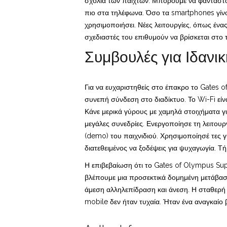
σχόλια των παιχτών. Μπορούμε να φανταστού
πιο στα τηλέφωνα. Όσο τα smartphones γίνον
χρησιμοποιήσει. Νέες λειτουργίες, όπως ένα
σχεδιαστές του επιθυμούν να βρίσκεται στο 
Συμβουλές για Ιδανικ
Για να ευχαριστηθείς στο έπακρο το Gates o
συνεπή σύνδεση στο διαδίκτυο. Το Wi-Fi είν
Κάνε μερικά γύρους με χαμηλά στοιχήματα γι
μεγάλες συνεδρίες. Ενεργοποίησε τη λειτουρ
(demo) του παιχνιδιού. Χρησιμοποίησέ τες γ
διατεθειμένος να ξοδέψεις για ψυχαγωγία. Τή
Η επιβεβαίωση ότι το Gates of Olympus Supe
βλέπουμε μια προσεκτικά δομημένη μετάβαση.
άμεση αλληλεπίδραση και άνεση. Η σταθερή
mobile δεν ήταν τυχαία. Ήταν ένα αναγκαίο 