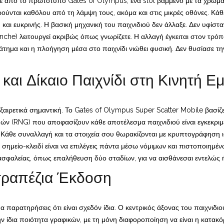
ε από το πρωτότυπο Gates of Olympus, ένα slot βαμμένο με τα χρώματ
ρούνται καθόλου από τη λάμψη τους, ακόμα και στις μικρές οθόνες. Κά
 και ευκρινής. Η βασική μηχανική του παιχνιδιού δεν άλλαξε. Δεν υφίσ
he) λειτουργεί ακριβώς όπως γνωρίζετε. Η αλλαγή έγκειται στον τρόπο
άτημα και η πλοήγηση μέσα στο παιχνίδι νιώθει φυσική. Δεν θυσίασε τη
αι Δίκαιο Παιχνίδι στη Κινητή Εμ
 εξαιρετικά σημαντική. Το Gates of Olympus Super Scatter Mobile βασί
ών (RNG) που αποφασίζουν κάθε αποτέλεσμα παιχνιδιού είναι εγκεκριμέν
μη. Κάθε συναλλαγή και τα στοιχεία σου θωρακίζονται με κρυπτογράφηση
ο σημείο-κλειδί είναι να επιλέγεις πάντα μέσω νόμιμων και πιστοποιημέ
σφαλείας, όπως επαλήθευση δύο σταδίων, για να αισθάνεσαι εντελώς ή
ιτραπέζια Έκδοση
α παρατηρήσεις ότι είναι σχεδόν ίδια. Ο κεντρικός άξονας του παιχνιδιο
την ίδια ποιότητα γραφικών, με τη μόνη διαφοροποίηση να είναι η κατακ