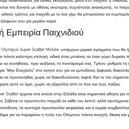
με ανακοινώσεις για ειδικές εκδηλώσεις μέσα στο παιχνίδι, ή πιθανώς
ται πιο δυνατά, με οθόνες ανώτερης συχνότητας ανανέωσης, το παιχνίδι
ς ειδικός τρόπος για παιχνίδι με το ένα χέρι, θα μπορούσαν να συμπερι
τηλέφωνο σου για μεγάλο καιρό.
ή Εμπειρία Παιχνιδιού
f Olympus Super Scatter Mobile, υπάρχουν μερικά πράγματα που θα ήταν
αι πάντα καλύτερη επιλογή, ειδικά όταν μπαίνεις σε έναν γύρο δωρεάν 
α να συνηθίσεις, πριν αυξήσεις το ποντάρισμά σας. Τρίτον, ρύθμισε τη
γία “Μην Ενοχλείτε” στο κινητό σου για να εμποδίσεις ξαφνικές διακοπ
ια να προπονηθείς χωρίς να διακινδυνεύσεις λεφτά. Και το πιο σημαντι
ρησε αυτό το όριο, χωρίς να εξαρτάται από το πού και πώς παίζεις.
r Scatter έρχεται στα κινητά στην Ελλάδα είναι σημαντική είδηση για τ
 Σέβεται το πρωτότυπο παιχνίδι σε κάθε του λεπτό, αλλά ταυτόχρονα σο
 απόδοση, τα αυστηρά πρωτόκολλα ασφαλείας και η ευρεία συμβατότητ
βήμα για να παραμείνει η πύλη του Ολύμπου πάντα ανοιχτή, δίκαιη και 