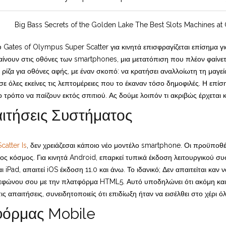
 Gates of Olympus Super Scatter για κινητά επισφραγίζεται επίσημα γ
νουν στις οθόνες των smartphones, μια μετατόπιση που πλέον φαίνετ
ρίζα για οθόνες αφής, με έναν σκοπό: να κρατήσει αναλλοίωτη τη μαγεία
ε όλες εκείνες τις λεπτομέρειες που το έκαναν τόσο δημοφιλές. Η επί
όπο να παίζουν εκτός σπιτιού. Ας δούμε λοιπόν τι ακριβώς έρχεται και
ιτήσεις Συστήματος
atter Is
, δεν χρειάζεσαι κάποιο νέο μοντέλο smartphone. Οι προϋποθέσε
ος κόσμος. Για κινητά Android, επαρκεί τυπικά έκδοση λειτουργικού συ
ι iPad, απαιτεί iOS έκδοση 11.0 και άνω. Το ιδανικό; Δεν απαιτείται κα
λεφώνου σου με την πλατφόρμα HTML5. Αυτό υποδηλώνει ότι ακόμη και 
τις απαιτήσεις, συνειδητοποιείς ότι επιδίωξη ήταν να εισέλθει στο χέρι ό
φόρμας Mobile