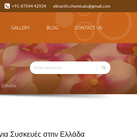
+91-87544 42924
vikranth.chemicals@gmail.com
GALLERY
BLOG
CONTACT US
ν Ελλάδα
για Συσκευές στην Ελλάδα