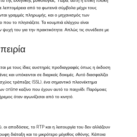
α της ελληνικής μυθολογίας. Τώρα, αυτή η επική πλοκή
θε λεπτομέρεια από τα φωτεινά σύμβολα μέχρι τους
τανται γραμμές πληρωμής, και ο μηχανισμός των
 που το πλησιάζετε. Τα κουμπιά ελέγχου είναι
ν ψυχή του για την πρακτικότητα. Απλώς τις συνέδεσε με
πειρία
ζεται με τους ίδιες αυστηρές προδιαγραφές όπως η έκδοση
ες και υπόκεινται σε διαρκείς δοκιμές. Αυτό διασφαλίζει
 ισχύος τράπεζας (SSL), ένα σημαντικό πλεονέκτημα
νων online καζίνο που έχουν αυτό το παιχνίδι. Παρόμοιες
ρεμος όταν αγωνίζεσαι από το κινητό.
ύ, οι αποδόσεις, το RTP και η λειτουργία του δεν αλλάζουν
όρυφη διάταξη και το μικρότερο μέγεθος οθόνης. Κάποια