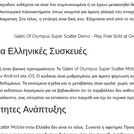
παιχνιδιού ενδέχεται να είναι πιο συμπυκνωμένα ή να έχουν μετακινηθεί
 λειτουργικά πλεονεκτήματα, όπως κουμπιά για άμεση αλλαγή του στοιχ
θεαματική. Στο τέλος, η επιλογή είναι δική σου. Εξαρτάται από από το π
α Ελληνικές Συσκευές
 ήταν βασική προτεραιότητα. Το Gates of Olympus Super Scatter Mobil
χουν Android είτε iOS. Ο κώδικας είναι ρυθμισμένος για άμεση φόρτωση
εδομένων. Τα κινούμενα σχέδια και οι μεταβάσεις είναι ομαλά, χωρίς ν
 εκδόσεων λογισμικού για να βεβαιωθούν ότι το περιβάλλον δεν καθυστ
διάλειπτη, σας επιτρέπει να εστιάσετε στο παιχνίδι και όχι σε τεχνικά π
ότητες Ανάπτυξης
tter Mobile στην Ελλάδα δεν είναι το τέλος. Συνιστά η αφετηρία. Προ