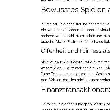
Bewusstes Spielen 
Zu meiner Spielbegeisterung gehört ein vera
die Kontrolle zu wahren. Ich kann individue
meinem Konto leicht zu erreichen und zu an
brauche. Dieses Bestreben für sicheres Sp
Offenheit und Fairness als
Mein Vertrauen in Fridayroll wird durch tra
wesentliches Qualitätszeichen für mich. Ext
Diese Transparenz zeigt, dass das Casino ni
dem Wissen, dass ich mich in einem vertrau
Finanztransaktionen:
Ein tolles Spielerlebnis hängt ab mit den Z