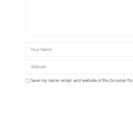
Save my name, email, and website in this browser for