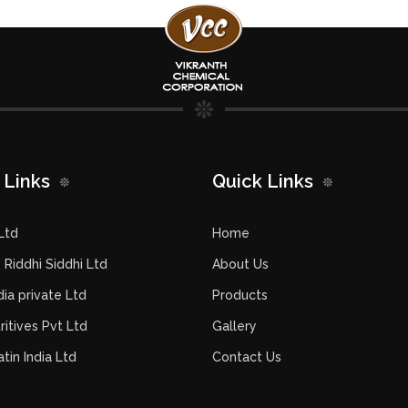
 Links
Quick Links
Ltd
Home
Riddhi Siddhi Ltd
About Us
dia private Ltd
Products
ritives Pvt Ltd
Gallery
atin India Ltd
Contact Us