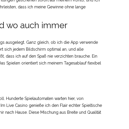
zahlungen geschehen sofort auf meinem Konto, und ich
hrleisten, dass ich meine Gewinne ohne lange
nd wo auch immer
rwegs ausgelegt. Ganz gleich, ob ich die App verwende
rt sich jedem Bildschirm optimal an, und alle
, dass ich auf den Spaß nie verzichten brauche. Ein
Das Spielen orientiert sich meinem Tagesablauf flexibel
voll. Hunderte Spielautomaten warten hier, von
 Im Live Casino genieße ich den Flair echter Spieltische
 mir nach Hause. Diese Mischung aus Breite und Qualität