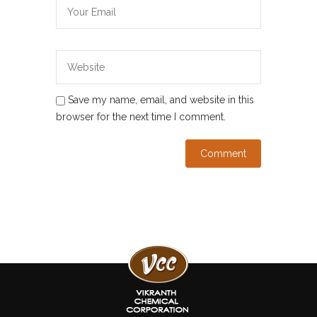
Save my name, email, and website in this
browser for the next time I comment.