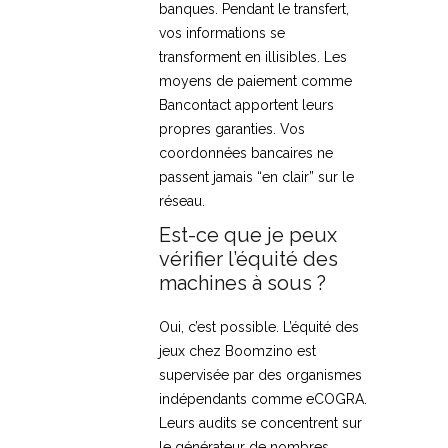
banques. Pendant le transfert,
vos informations se
transforment en illisibles. Les
moyens de paiement comme
Bancontact apportent leurs
propres garanties. Vos
coordonnées bancaires ne
passent jamais “en clair” sur le
réseau.
Est-ce que je peux
vérifier l’équité des
machines à sous ?
Oui, c’est possible. L’équité des
jeux chez Boomzino est
supervisée par des organismes
indépendants comme eCOGRA.
Leurs audits se concentrent sur
le générateur de nombres