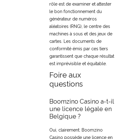
rôle est de examiner et attester
le bon fonctionnement du
générateur de numéros
aléatoires (RNG), le centre des
machines à sous et des jeux de
cartes. Les documents de
conformité émis par ces tiers
garantissent que chaque résultat
est imprévisible et équitable.
Foire aux
questions
Boomzino Casino a-t-il
une licence légale en
Belgique ?
Oui, clairement. Boomzino
Casino possède une licence en