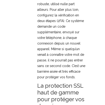
robuste, utilisé nulle part
ailleurs. Pour aller plus loin,
configurez la vérification en
deux étapes (2FA). Ce système
demande un code
supplémentaire, envoyé sur
votre téléphone, à chaque
connexion depuis un nouvel
appareil. Même si quelqu’un
venait à connaître votre mot de
passe, il ne pourrait pas entrer
sans ce second code. C’est une
barrière aisée et très efficace
pour protéger vos fonds.
La protection SSL
haut de gamme
pour protéger vos