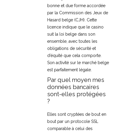
bonne et due forme accordée
par la Commission des Jeux de
Hasard belge (CJH). Cette
licence indique que le casino
suit la loi belge dans son
ensemble, avec toutes les
obligations de sécurité et
d’équité que cela comporte.
Son activité sur le marché belge
est parfaitement légale.
Par quel moyen mes
données bancaires
sont-elles protégées
?
Elles sont cryptées de bout en
bout par un protocole SSL
comparable à celui des