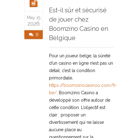
Est-il sûr et sécurisé
May 15
de jouer chez
2026
Boomzino Casino en
0
Belgique
Pour un joueur belge, la sûreté
d’un casino en ligne n’est pas un
détail, c’est la condition
primordiale,
https://boomzinocasinoo.com/fr-
be/
. Boomzino Casino a
développé son offre autour de
cette condition. L’objectif est
clair : proposer un
divertissement qui ne laisse
aucune place au
questionnement sur la