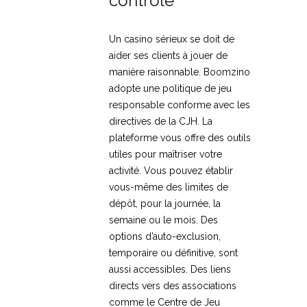
contrôle
Un casino sérieux se doit de
aider ses clients à jouer de
manière raisonnable. Boomzino
adopte une politique de jeu
responsable conforme avec les
directives de la CJH. La
plateforme vous offre des outils
utiles pour maîtriser votre
activité. Vous pouvez établir
vous-même des limites de
dépôt, pour la journée, la
semaine ou le mois. Des
options d’auto-exclusion,
temporaire ou définitive, sont
aussi accessibles. Des liens
directs vers des associations
comme le Centre de Jeu