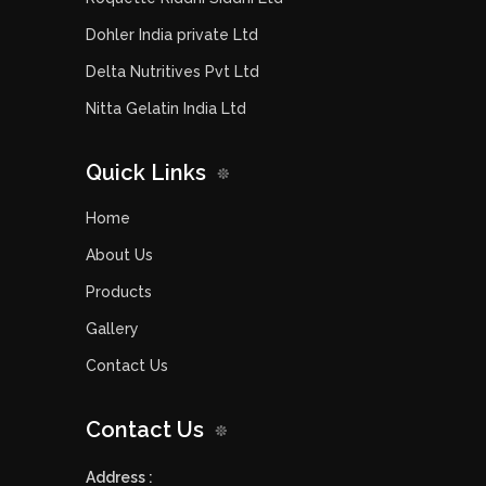
Dohler India private Ltd
Delta Nutritives Pvt Ltd
Nitta Gelatin India Ltd
Quick Links
Home
About Us
Products
Gallery
Contact Us
Contact Us
Address :