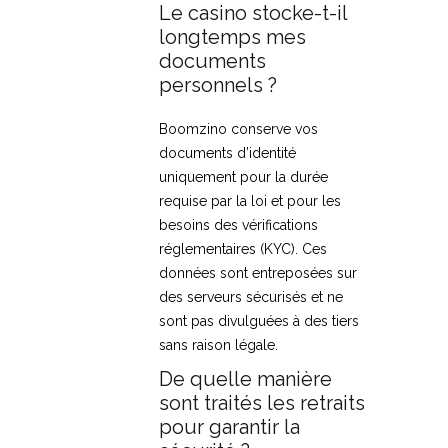
Le casino stocke-t-il
longtemps mes
documents
personnels ?
Boomzino conserve vos
documents d’identité
uniquement pour la durée
requise par la loi et pour les
besoins des vérifications
réglementaires (KYC). Ces
données sont entreposées sur
des serveurs sécurisés et ne
sont pas divulguées à des tiers
sans raison légale.
De quelle manière
sont traités les retraits
pour garantir la