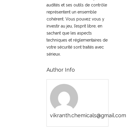
audités et ses outils de contrôle
représentent un ensemble
cohérent. Vous pouvez vous y
investir au jeu, l’esprit libre, en
sachant que les aspects
techniques et réglementaires de
votre sécurité sont traités avec
sérieux.
Author Info
vikranth.chemicals@gmail.com