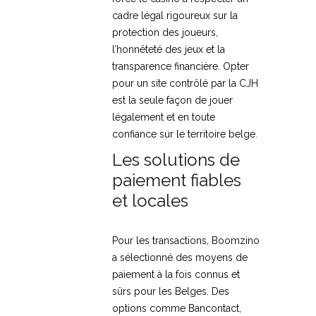
cadre légal rigoureux sur la
protection des joueurs,
l’honnêteté des jeux et la
transparence financière. Opter
pour un site contrôlé par la CJH
est la seule façon de jouer
légalement et en toute
confiance sur le territoire belge.
Les solutions de
paiement fiables
et locales
Pour les transactions, Boomzino
a sélectionné des moyens de
paiement à la fois connus et
sûrs pour les Belges. Des
options comme Bancontact,