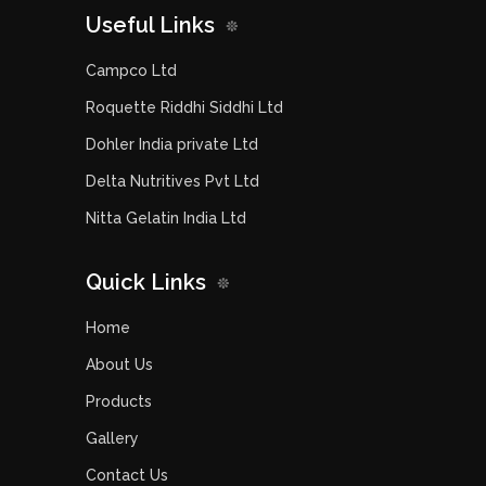
Useful Links
Campco Ltd
Roquette Riddhi Siddhi Ltd
Dohler India private Ltd
Delta Nutritives Pvt Ltd
Nitta Gelatin India Ltd
Quick Links
Home
About Us
Products
Gallery
Contact Us