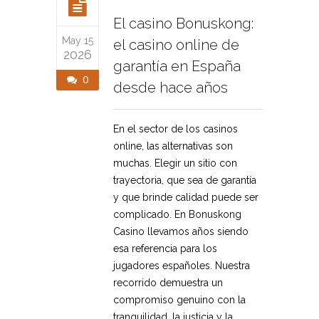
El casino Bonuskong:
May 15
el casino online de
2026
garantía en España
0
desde hace años
En el sector de los casinos
online, las alternativas son
muchas. Elegir un sitio con
trayectoria, que sea de garantía
y que brinde calidad puede ser
complicado. En Bonuskong
Casino llevamos años siendo
esa referencia para los
jugadores españoles. Nuestra
recorrido demuestra un
compromiso genuino con la
tranquilidad, la justicia y la