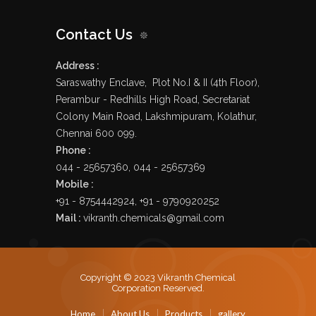
Contact Us
Address :
Saraswathy Enclave, Plot No.I & II (4th Floor),
Perambur - Redhills High Road, Secretariat
Colony Main Road, Lakshmipuram, Kolathur,
Chennai 600 099.
Phone :
044 - 25657360, 044 - 25657369
Mobile :
+91 - 8754442924, +91 - 9790920252
Mail :
vikranth.chemicals@gmail.com
Copyright © 2023 Vikranth Chemical
Corporation Reserved.
Home
About Us
Products
gallery