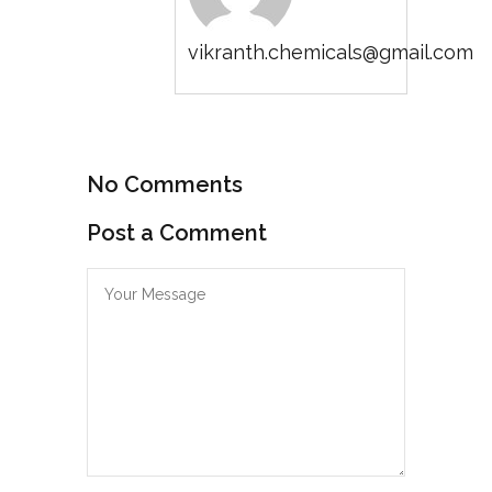
vikranth.chemicals@gmail.com
No Comments
Post a Comment