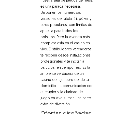
nuestra sala de juegos de mesa
es una parada necesaria.
Disponemos numerosas
versiones de ruleta, 21, póker y
otros populares, con límites de
apuesta para todos los
bolsillos. Pero la vivencia más
completa está en el casino en
vivo. Distribuidores verdaderos
te reciben desde instalaciones
profesionales y te incitan a
participar en tiempo real. Es la
ambiente verdadera de un
casino de lujo, pero desde tu
domicilio. La comunicación con
el crupier y la claridad del
juego en vivo suman una parte
extra de diversión.
Ofertas diseñadas