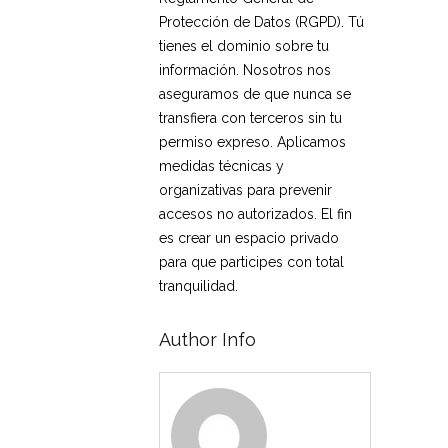
Protección de Datos (RGPD). Tú
tienes el dominio sobre tu
información. Nosotros nos
aseguramos de que nunca se
transfiera con terceros sin tu
permiso expreso. Aplicamos
medidas técnicas y
organizativas para prevenir
accesos no autorizados. El fin
es crear un espacio privado
para que participes con total
tranquilidad.
Author Info