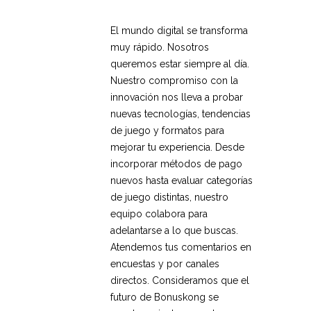
El mundo digital se transforma
muy rápido. Nosotros
queremos estar siempre al día.
Nuestro compromiso con la
innovación nos lleva a probar
nuevas tecnologías, tendencias
de juego y formatos para
mejorar tu experiencia. Desde
incorporar métodos de pago
nuevos hasta evaluar categorías
de juego distintas, nuestro
equipo colabora para
adelantarse a lo que buscas.
Atendemos tus comentarios en
encuestas y por canales
directos. Consideramos que el
futuro de Bonuskong se