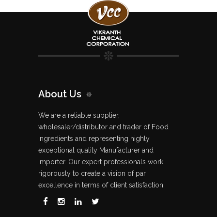
About Us
We are a reliable supplier,
wholesaler/distributor and trader of Food
Ingredients and representing highly
exceptional quality Manufacturer and
Importer. Our expert professionals work
rigorously to create a vision of par
excellence in terms of client satisfaction.