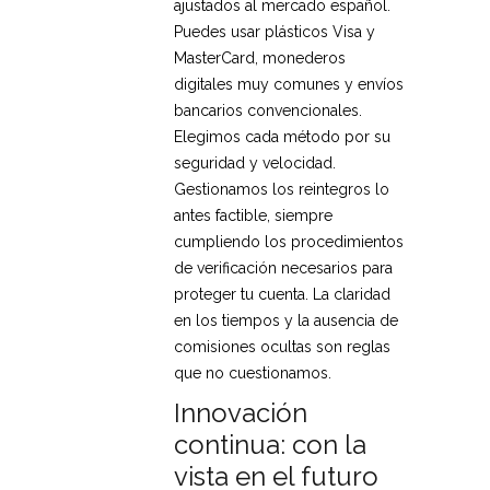
ajustados al mercado español.
Puedes usar plásticos Visa y
MasterCard, monederos
digitales muy comunes y envíos
bancarios convencionales.
Elegimos cada método por su
seguridad y velocidad.
Gestionamos los reintegros lo
antes factible, siempre
cumpliendo los procedimientos
de verificación necesarios para
proteger tu cuenta. La claridad
en los tiempos y la ausencia de
comisiones ocultas son reglas
que no cuestionamos.
Innovación
continua: con la
vista en el futuro