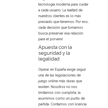
tecnología moderna para cuidar
a cada usuario. La lealtad de
nuestros clientes es lo más
preciado que tenemos. Por eso,
cada decisión que tomamos
busca preservar esa relación
para el porvenir.
Apuesta con la
seguridad y la
legalidad
Operar en España exige seguir
una de las legislaciones de
juego online más duras que
existen. Nosotros no nos
limitamos con cumplirla; la
asumimos como un punto de
partida. Contamos con licencia