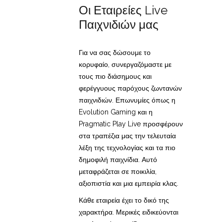
Οι Εταιρείες Live
Παιχνιδιών μας
Για να σας δώσουμε το
κορυφαίο, συνεργαζόμαστε με
τους πιο διάσημους και
φερέγγυους παρόχους ζωντανών
παιχνιδιών. Επωνυμίες όπως η
Evolution Gaming και η
Pragmatic Play Live προσφέρουν
στα τραπέζια μας την τελευταία
λέξη της τεχνολογίας και τα πιο
δημοφιλή παιχνίδια. Αυτό
μεταφράζεται σε ποικιλία,
αξιοπιστία και μια εμπειρία κλας.
Κάθε εταιρεία έχει το δικό της
χαρακτήρα. Μερικές ειδικεύονται