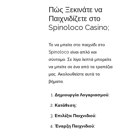
Πώς Ξεκινάτε να
Παιχνιδίζετε στο
Spinoloco Casino;
Το να μπείτε στο παιχνίδι στο
Spinoloco είναι απλό και
σύντομο. Σε λίγα λεπτά μπορείτε
να μπείτε σε ένα από τα τραπέζια
μας. Ακολουθείστε αυτά τα
βήματα.
Δημιουργία Λογαριασμού:
Κατάθεση:
Επιλέξτε Παιχνιδιού:
Έναρξη Παιχνιδιού: