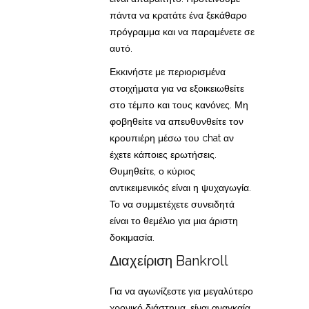
πάντα να κρατάτε ένα ξεκάθαρο
πρόγραμμα και να παραμένετε σε
αυτό.
Εκκινήστε με περιορισμένα
στοιχήματα για να εξοικειωθείτε
στο τέμπο και τους κανόνες. Μη
φοβηθείτε να απευθυνθείτε τον
κρουπιέρη μέσω του chat αν
έχετε κάποιες ερωτήσεις.
Θυμηθείτε, ο κύριος
αντικειμενικός είναι η ψυχαγωγία.
Το να συμμετέχετε συνειδητά
είναι το θεμέλιο για μια άριστη
δοκιμασία.
Διαχείριση Bankroll
Για να αγωνίζεστε για μεγαλύτερο
χρονικό διάστημα, είναι αναγκαία