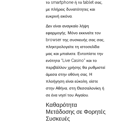
το smartphone ή το tablet σας,
με πλήρεις δυνατότητες και
ευκρινή εικόνα.
Δεν είναι αναγκαίο λήψη
εφαρμογής. Μόνο εκκινείτε τον
browser της συσκευής σας σας,
πληκτρολογείτε τη ιστοσελίδα
μας και μπαίνετε. Εντοπίστε την
ενότητα “Live Casino” και το
περιβάλλον χρήσης θα ρυθμιστεί
άμεσα στην οθόνη σας. Η
πλοήγηση είναι εύκολη, είστε
στην Αθήνα, στη Θεσσαλονίκη ή
σε ένα νησί του Αιγαίου.
Καθαρότητα
Μετάδοσης σε Φορητές
Συσκευές