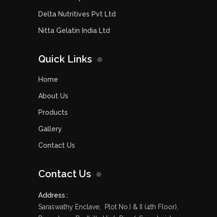
Delta Nutritives Pvt Ltd
Nitta Gelatin India Ltd
Quick Links
Home
About Us
Products
Gallery
Contact Us
Contact Us
Address :
Saraswathy Enclave, Plot No.I & II (4th Floor),