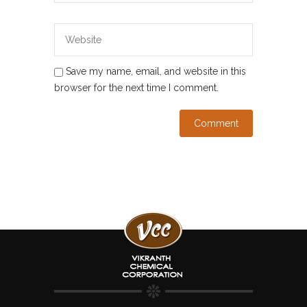
Save my name, email, and website in this
browser for the next time I comment.