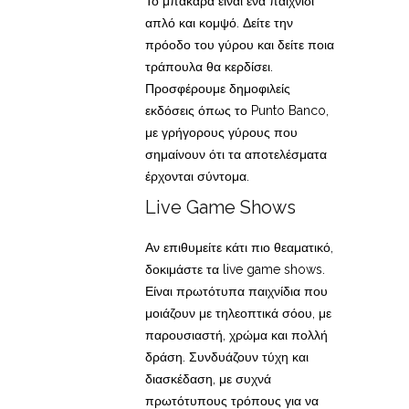
Το μπακαρά είναι ένα παιχνίδι
απλό και κομψό. Δείτε την
πρόοδο του γύρου και δείτε ποια
τράπουλα θα κερδίσει.
Προσφέρουμε δημοφιλείς
εκδόσεις όπως το Punto Banco,
με γρήγορους γύρους που
σημαίνουν ότι τα αποτελέσματα
έρχονται σύντομα.
Live Game Shows
Αν επιθυμείτε κάτι πιο θεαματικό,
δοκιμάστε τα live game shows.
Είναι πρωτότυπα παιχνίδια που
μοιάζουν με τηλεοπτικά σόου, με
παρουσιαστή, χρώμα και πολλή
δράση. Συνδυάζουν τύχη και
διασκέδαση, με συχνά
πρωτότυπους τρόπους για να