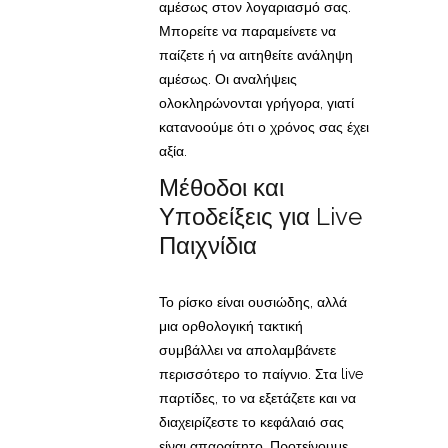
αμέσως στον λογαριασμό σας.
Μπορείτε να παραμείνετε να
παίζετε ή να αιτηθείτε ανάληψη
αμέσως. Οι αναλήψεις
ολοκληρώνονται γρήγορα, γιατί
κατανοούμε ότι ο χρόνος σας έχει
αξία.
Μέθοδοι και
Υποδείξεις για Live
Παιχνίδια
Το ρίσκο είναι ουσιώδης, αλλά
μια ορθολογική τακτική
συμβάλλει να απολαμβάνετε
περισσότερο το παίγνιο. Στα live
παρτίδες, το να εξετάζετε και να
διαχειρίζεστε το κεφάλαιό σας
είναι απαραίτητο. Προτείνουμε