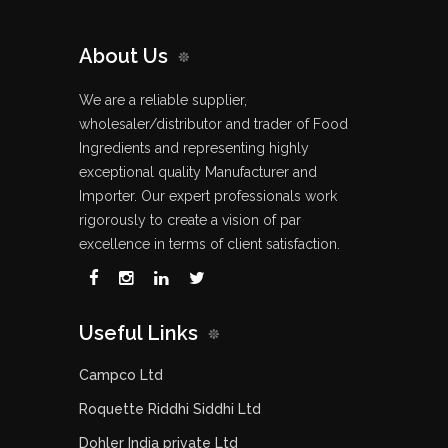
About Us
We are a reliable supplier,
wholesaler/distributor and trader of Food
Ingredients and representing highly
exceptional quality Manufacturer and
Importer. Our expert professionals work
rigorously to create a vision of par
excellence in terms of client satisfaction.
Useful Links
Campco Ltd
Roquette Riddhi Siddhi Ltd
Dohler India private Ltd