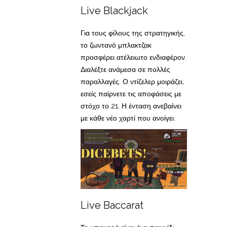
Live Blackjack
Για τους φίλους της στρατηγικής,
το ζωντανό μπλακτζακ
προσφέρει ατέλειωτο ενδιαφέρον.
Διαλέξτε ανάμεσα σε πολλές
παραλλαγές. Ο ντίζελερ μοιράζει,
εσείς παίρνετε τις αποφάσεις με
στόχο το 21. Η ένταση ανεβαίνει
με κάθε νέο χαρτί που ανοίγει.
Live Baccarat