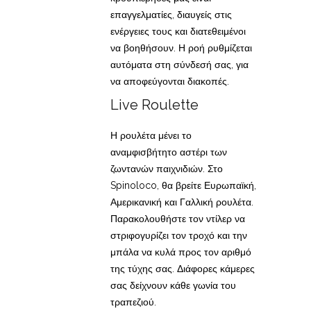
επαγγελματίες, διαυγείς στις
ενέργειες τους και διατεθειμένοι
να βοηθήσουν. Η ροή ρυθμίζεται
αυτόματα στη σύνδεσή σας, για
να αποφεύγονται διακοπές.
Live Roulette
Η ρουλέτα μένει το
αναμφισβήτητο αστέρι των
ζωντανών παιχνιδιών. Στο
Spinoloco, θα βρείτε Ευρωπαϊκή,
Αμερικανική και Γαλλική ρουλέτα.
Παρακολουθήστε τον ντίλερ να
στριφογυρίζει τον τροχό και την
μπάλα να κυλά προς τον αριθμό
της τύχης σας. Διάφορες κάμερες
σας δείχνουν κάθε γωνία του
τραπεζιού.