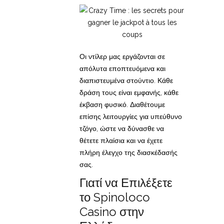
Οι ντίλερ μας εργάζονται σε
απόλυτα εποπτευόμενα και
διαπιστευμένα στούντιο. Κάθε
δράση τους είναι εμφανής, κάθε
έκβαση φυσικό. Διαθέτουμε
επίσης λειτουργίες για υπεύθυνο
τζόγο, ώστε να δύνασθε να
θέτετε πλαίσια και να έχετε
πλήρη έλεγχο της διασκέδασής
σας.
Γιατί να Επιλέξετε
το Spinoloco
Casino στην