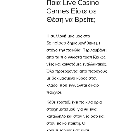
Ποια Live Casino
Games Είστε σε
Θέση να Βρείτε;
Η συλλογή μας μας στο
Spinoloco δημιουργήθηκε με
στόχο την ποικιλία. Περιλαμβάνει
από τα πιο γνωστά τραπέζια ως
νέες και καινοτόμες εναλλακτικές.
Όλα προέρχονται από παρόχους
με δοκιμασμένο κύρος στον
κλάδο, που εγγυώνται δίκαιο
παιχνίδι.
Κάθε τραπέζι έχει ποικίλα όρια
στοιχηματισμού, για να είναι
κατάλληλο και στον νέο όσο και
στον ειδικό παίκτη. Οι
κρουπιέρηδες μας είναι