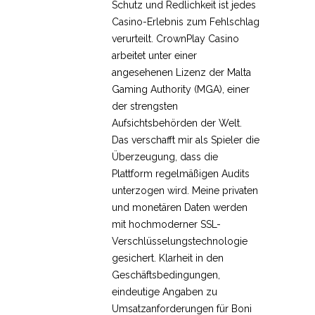
Schutz und Redlichkeit ist jedes
Casino-Erlebnis zum Fehlschlag
verurteilt. CrownPlay Casino
arbeitet unter einer
angesehenen Lizenz der Malta
Gaming Authority (MGA), einer
der strengsten
Aufsichtsbehörden der Welt.
Das verschafft mir als Spieler die
Überzeugung, dass die
Plattform regelmäßigen Audits
unterzogen wird. Meine privaten
und monetären Daten werden
mit hochmoderner SSL-
Verschlüsselungstechnologie
gesichert. Klarheit in den
Geschäftsbedingungen,
eindeutige Angaben zu
Umsatzanforderungen für Boni