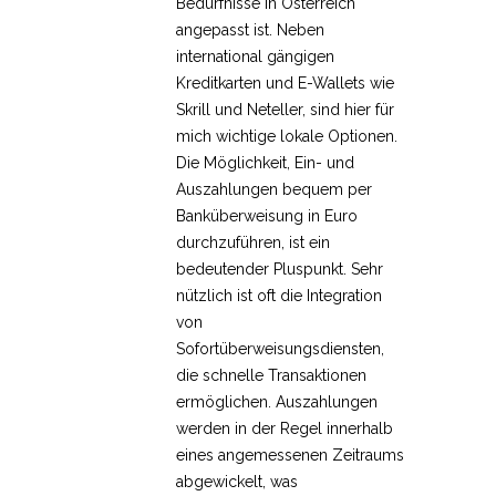
Bedürfnisse in Österreich
angepasst ist. Neben
international gängigen
Kreditkarten und E-Wallets wie
Skrill und Neteller, sind hier für
mich wichtige lokale Optionen.
Die Möglichkeit, Ein- und
Auszahlungen bequem per
Banküberweisung in Euro
durchzuführen, ist ein
bedeutender Pluspunkt. Sehr
nützlich ist oft die Integration
von
Sofortüberweisungsdiensten,
die schnelle Transaktionen
ermöglichen. Auszahlungen
werden in der Regel innerhalb
eines angemessenen Zeitraums
abgewickelt, was