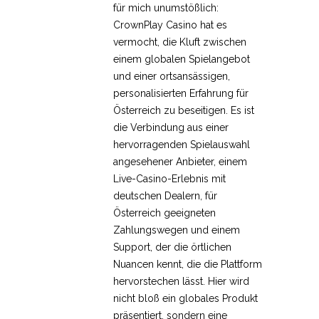
für mich unumstößlich:
CrownPlay Casino hat es
vermocht, die Kluft zwischen
einem globalen Spielangebot
und einer ortsansässigen,
personalisierten Erfahrung für
Österreich zu beseitigen. Es ist
die Verbindung aus einer
hervorragenden Spielauswahl
angesehener Anbieter, einem
Live-Casino-Erlebnis mit
deutschen Dealern, für
Österreich geeigneten
Zahlungswegen und einem
Support, der die örtlichen
Nuancen kennt, die die Plattform
hervorstechen lässt. Hier wird
nicht bloß ein globales Produkt
präsentiert, sondern eine