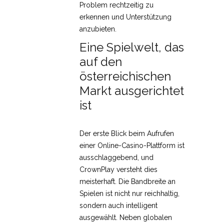
Problem rechtzeitig zu
erkennen und Unterstützung
anzubieten.
Eine Spielwelt, das
auf den
österreichischen
Markt ausgerichtet
ist
Der erste Blick beim Aufrufen
einer Online-Casino-Plattform ist
ausschlaggebend, und
CrownPlay versteht dies
meisterhaft. Die Bandbreite an
Spielen ist nicht nur reichhaltig,
sondern auch intelligent
ausgewählt. Neben globalen