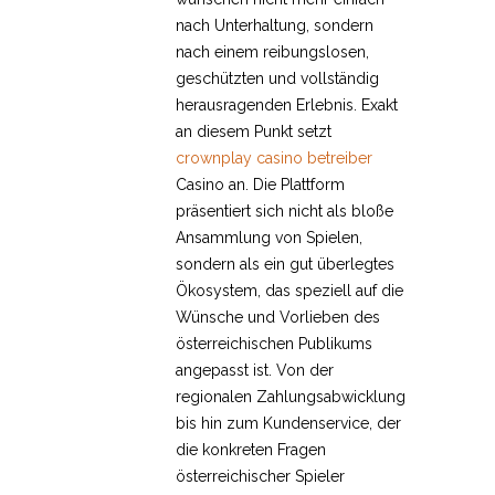
nach Unterhaltung, sondern
nach einem reibungslosen,
geschützten und vollständig
herausragenden Erlebnis. Exakt
an diesem Punkt setzt
crownplay casino betreiber
Casino an. Die Plattform
präsentiert sich nicht als bloße
Ansammlung von Spielen,
sondern als ein gut überlegtes
Ökosystem, das speziell auf die
Wünsche und Vorlieben des
österreichischen Publikums
angepasst ist. Von der
regionalen Zahlungsabwicklung
bis hin zum Kundenservice, der
die konkreten Fragen
österreichischer Spieler