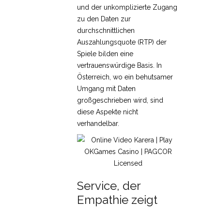
und der unkomplizierte Zugang
zu den Daten zur
durchschnittlichen
Auszahlungsquote (RTP) der
Spiele bilden eine
vertrauenswürdige Basis. In
Österreich, wo ein behutsamer
Umgang mit Daten
großgeschrieben wird, sind
diese Aspekte nicht
verhandelbar.
Service, der
Empathie zeigt