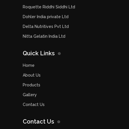
Roquette Riddhi Siddhi Ltd
Dohler India private Ltd
Delta Nutritives Pvt Ltd
Nitta Gelatin India Ltd
Quick Links
Home
About Us
Products
Gallery
Contact Us
Contact Us