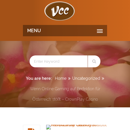
MENU
You are here:
Home
Uncategorized
Wenn Online Gaming auf Perfektion für
Österreich stößt – CrownPlay Casino