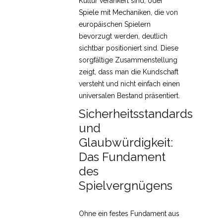
Kultur verankert sind, oder
Spiele mit Mechaniken, die von
europäischen Spielern
bevorzugt werden, deutlich
sichtbar positioniert sind. Diese
sorgfältige Zusammenstellung
zeigt, dass man die Kundschaft
versteht und nicht einfach einen
universalen Bestand präsentiert.
Sicherheitsstandards
und
Glaubwürdigkeit:
Das Fundament
des
Spielvergnügens
Ohne ein festes Fundament aus