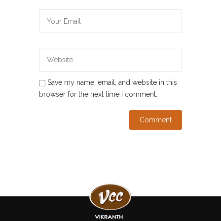
Save my name, email, and website in this
browser for the next time I comment.