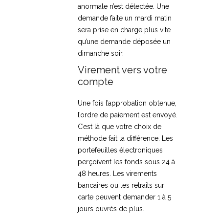
anormale n’est détectée. Une
demande faite un mardi matin
sera prise en charge plus vite
qu’une demande déposée un
dimanche soir.
Virement vers votre
compte
Une fois l’approbation obtenue,
l’ordre de paiement est envoyé.
C’est là que votre choix de
méthode fait la différence. Les
portefeuilles électroniques
perçoivent les fonds sous 24 à
48 heures. Les virements
bancaires ou les retraits sur
carte peuvent demander 1 à 5
jours ouvrés de plus.