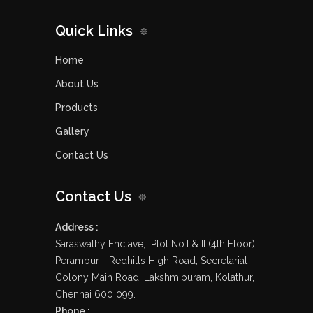
Quick Links
Home
About Us
Products
Gallery
Contact Us
Contact Us
Address :
Saraswathy Enclave, Plot No.I & II (4th Floor),
Perambur - Redhills High Road, Secretariat
Colony Main Road, Lakshmipuram, Kolathur,
Chennai 600 099.
Phone :