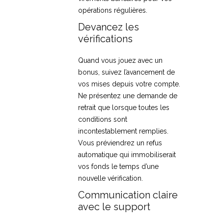
opérations régulières.
Devancez les
vérifications
Quand vous jouez avec un
bonus, suivez l’avancement de
vos mises depuis votre compte.
Ne présentez une demande de
retrait que lorsque toutes les
conditions sont
incontestablement remplies.
Vous préviendrez un refus
automatique qui immobiliserait
vos fonds le temps d’une
nouvelle vérification.
Communication claire
avec le support