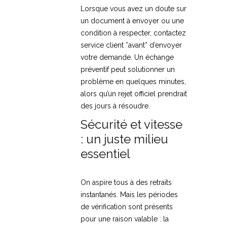
Lorsque vous avez un doute sur
un document à envoyer ou une
condition à respecter, contactez
service client *avant* d’envoyer
votre demande. Un échange
préventif peut solutionner un
problème en quelques minutes,
alors qu’un rejet officiel prendrait
des jours à résoudre.
Sécurité et vitesse
: un juste milieu
essentiel
On aspire tous à des retraits
instantanés. Mais les périodes
de vérification sont présents
pour une raison valable : la