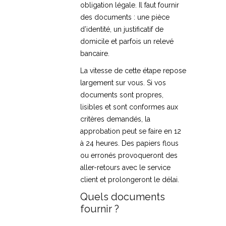
obligation légale. Il faut fournir
des documents : une pièce
d’identité, un justificatif de
domicile et parfois un relevé
bancaire.
La vitesse de cette étape repose
largement sur vous. Si vos
documents sont propres,
lisibles et sont conformes aux
critères demandés, la
approbation peut se faire en 12
à 24 heures. Des papiers flous
ou erronés provoqueront des
aller-retours avec le service
client et prolongeront le délai.
Quels documents
fournir ?