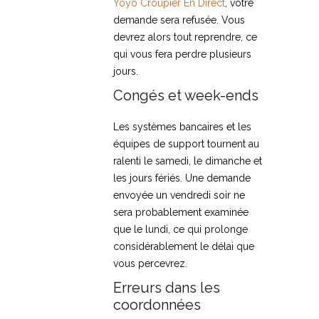
Yoyo Croupier En Direct
, votre
demande sera refusée. Vous
devrez alors tout reprendre, ce
qui vous fera perdre plusieurs
jours.
Congés et week-ends
Les systèmes bancaires et les
équipes de support tournent au
ralenti le samedi, le dimanche et
les jours fériés. Une demande
envoyée un vendredi soir ne
sera probablement examinée
que le lundi, ce qui prolonge
considérablement le délai que
vous percevrez.
Erreurs dans les
coordonnées