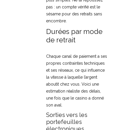
plus simples. Ne la repoussez
pas : un compte vérifié est le
sésame pour des retraits sans
encombre.
Durées par mode
de retrait
Chaque canal de paiement a ses
propres contraintes techniques
et ses réseaux, ce qui influence
la vitesse à laquelle l’argent
aboutit chez vous. Voici une
estimation réaliste des délais,
une fois que le casino a donné
son aval.
Sorties vers les
portefeuilles
électroniques