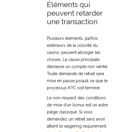
Éléments qui
peuvent retarder
une transaction
Plusieurs éléments, parfois
extérieurs de la volonté du
casino, peuvent allonger les
choses. La cause principale
demeure un compte non vérifié.
Toute demande de retrait sera
mise en pause jusqu’à ce que le
processus KYC soit terminé.
Le non-respect des conditions
de mise d’un bonus est un autre
piège classique. Si vous
demandez un retrait sans avoir
atteint le wagering requirement,