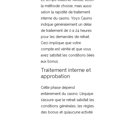
la méthode choisie, mais aussi
selon la rapidité de traitement
interne du casino. Yoyo Casino
indique généralement un délai
de traitement de 0 à 24 heures
pour les demandes de retrait.
Ceci implique que votre
compte est vérifié et que vous
avez satisfait les conditions liées
aux bonus.
Traitement interne et
approbation
Cette phase dépend
entièrement du casino. L’équipe
s’assure que le retrait satisfait les
conditions générales, les règles
des bonus et qu’aucune activité