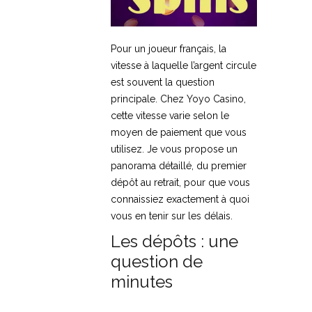
Pour un joueur français, la
vitesse à laquelle l’argent circule
est souvent la question
principale. Chez Yoyo Casino,
cette vitesse varie selon le
moyen de paiement que vous
utilisez. Je vous propose un
panorama détaillé, du premier
dépôt au retrait, pour que vous
connaissiez exactement à quoi
vous en tenir sur les délais.
Les dépôts : une
question de
minutes