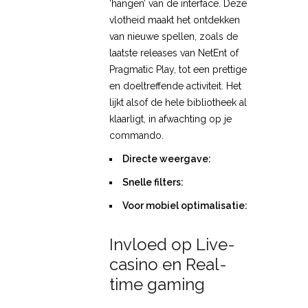
‘hangen’ van de interface. Deze
vlotheid maakt het ontdekken
van nieuwe spellen, zoals de
laatste releases van NetEnt of
Pragmatic Play, tot een prettige
en doeltreffende activiteit. Het
lijkt alsof de hele bibliotheek al
klaarligt, in afwachting op je
commando.
Directe weergave:
Snelle filters:
Voor mobiel optimalisatie:
Invloed op Live-
casino en Real-
time gaming