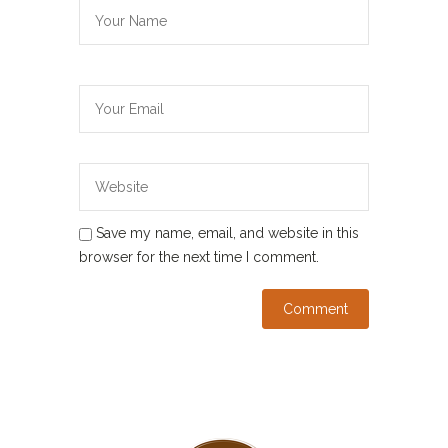
Save my name, email, and website in this
browser for the next time I comment.