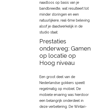
naadloos op basis van je
bandbreedte, wat resulteert tot
minder storingen en een
natuurlijkere, real-time beleving
alsof je daadwerkelijk in de
studio staat.
Prestaties
onderweg: Gamen
op locatie op
Hoog niveau
Een groot deel van de
Nederlandse gokkers speelt
regelmatig op mobiel. De
mobiele ervaring was hierdoor
een belangrijk onderdeel in
deze verbetering. De Wintari-