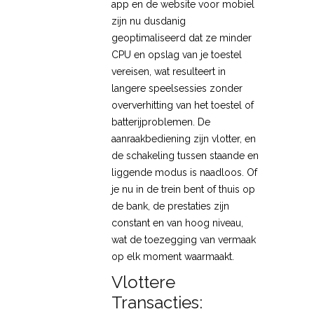
app en de website voor mobiel
zijn nu dusdanig
geoptimaliseerd dat ze minder
CPU en opslag van je toestel
vereisen, wat resulteert in
langere speelsessies zonder
oververhitting van het toestel of
batterijproblemen. De
aanraakbediening zijn vlotter, en
de schakeling tussen staande en
liggende modus is naadloos. Of
je nu in de trein bent of thuis op
de bank, de prestaties zijn
constant en van hoog niveau,
wat de toezegging van vermaak
op elk moment waarmaakt.
Vlottere
Transacties: