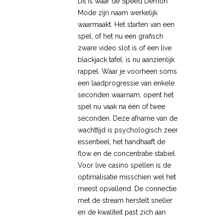
Dit is waar de Speed Demon
Mode zijn naam werkelijk
waarmaakt. Het starten van een
spel, of het nu een grafisch
zware video slot is of een live
blackjack tafel, is nu aanzienlijk
rappel. Waar je voorheen soms
een laadprogressie van enkele
seconden waarnam, opent het
spel nu vaak na één of twee
seconden. Deze afname van de
wachttijd is psychologisch zeer
essentieel; het handhaaft de
flow en de concentratie stabiel.
Voor live casino spellen is de
optimalisatie misschien wel het
meest opvallend. De connectie
met de stream herstelt sneller
en de kwaliteit past zich aan