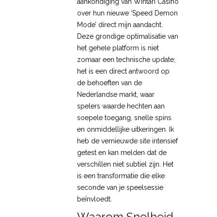
aankondiging van Wintari Casino
over hun nieuwe ‘Speed Demon
Mode’ direct mijn aandacht.
Deze grondige optimalisatie van
het gehele platform is niet
zomaar een technische update;
het is een direct antwoord op
de behoeften van de
Nederlandse markt, waar
spelers waarde hechten aan
soepele toegang, snelle spins
en onmiddellijke uitkeringen. Ik
heb de vernieuwde site intensief
getest en kan melden dat de
verschillen niet subtiel zijn. Het
is een transformatie die elke
seconde van je speelsessie
beïnvloedt.
Waarom Snelheid