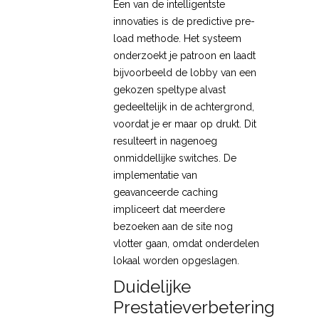
Een van de intelligentste
innovaties is de predictive pre-
load methode. Het systeem
onderzoekt je patroon en laadt
bijvoorbeeld de lobby van een
gekozen speltype alvast
gedeeltelijk in de achtergrond,
voordat je er maar op drukt. Dit
resulteert in nagenoeg
onmiddellijke switches. De
implementatie van
geavanceerde caching
impliceert dat meerdere
bezoeken aan de site nog
vlotter gaan, omdat onderdelen
lokaal worden opgeslagen.
Duidelijke
Prestatieverbetering