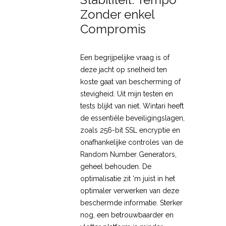
Zonder enkel
Compromis
Een begrijpelijke vraag is of
deze jacht op snelheid ten
koste gaat van bescherming of
stevigheid. Uit mijn testen en
tests blijkt van niet. Wintari heeft
de essentiële beveiligingslagen,
zoals 256-bit SSL encryptie en
onafhankelijke controles van de
Random Number Generators,
geheel behouden. De
optimalisatie zit ‘m juist in het
optimaler verwerken van deze
beschermde informatie. Sterker
nog, een betrouwbaarder en