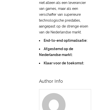
niet alleen als een leverancier
van games, maar als een
verschaffer van superieure
technologische prestaties,
aangepast op de strenge eisen
van de Nederlandse markt.
End-to-end optimalisatie:
Afgestemd op de
Nederlandse markt:
Klaar voor de toekomst:
Author Info